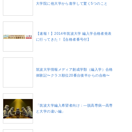
大学院に他大学から進学して驚く5つのこと
【速報！】2014年筑波大学 編入学合格者発表
に行ってきた！【合格者番号付】
筑波大学情報メディア創成学類（編入学）合格
体験記〜クラス順位20番台後半からの合格〜
「筑波大学編入希望者向け：―脱高専病―高専
と大学の違い編」