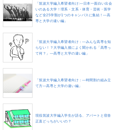
「筑波大学編入希望者向け:―日本一面白い出会
いのある大学！理系・文系・体育・芸術・医学
など全25学類が1つのキャンパスに集結！―高
専と大学の違い編」
「筑波大学編入希望者向け：―みんな高専を知
らない！？大学編入後によく聞かれる「高専っ
て何？」―高専と大学の違い編」
「筑波大学編入希望者向け：―時間割の組み立
て方―高専と大学の違い編」
現役筑波大学編入学生が語る、アパートと宿舎
正直どっちがいいの？