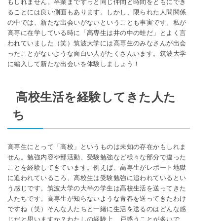
もしれません。卒業までずっと同じ仲間と時間をともにでき
ることには良い側面もあります。しかし、限られた人間関係
の中では、新たな出会いがないということも事実です。私が
高専に在学している時に「高専生は井の中の蛙だ」とよく言
われていました（笑）筑波大学には高専生のみなさんが出会
ったことがないような面白い人がたくさんいます。筑波大学
に編入して新たな出会いを体験しましょう！
高校生活を経験してきた人た
ち
高専生にとって「高校」というものは未知の存在かもしれま
せん。勉強内容や部活動、受験勉強など様々な部分で違った
ことを経験してきています。例えば、高専生がレポート地獄
に追われているころ、高校生は受験勉強に追われているとい
う感じです。筑波大学の大半の学生は高校生活を送ってきた
人たちです。高専生が知らないような青春を送ってきたわけ
ですね（笑）そんな人たちと一緒に生活を送るのはどんな感
じだと思いますか？わたしの経験上、戸惑うことが多いで