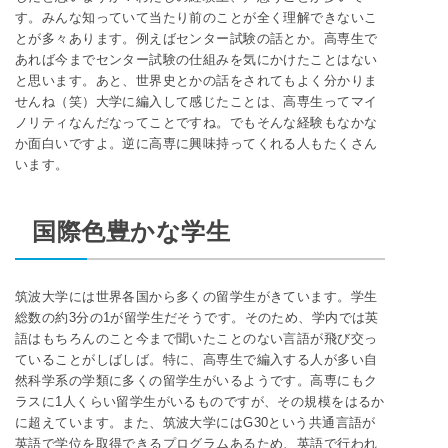
す。みんな知っていて当たり前のことが全く理解できないこ
とが多々あります。例えばセンター試験の話とか。高専生で
あれば今までセンター試験の仕組みを気にかけたことはない
と思います。あと、世界史とかの話をされてもよく分かりま
せんね（笑）大学に編入して感じたことは、高専生ってマイ
ノリティなんだなってことですね。でもそんな経験もなかな
か面白いですよ。逆に高専に興味持ってくれる人もたくさん
います。
国際色豊かな学生
筑波大学には世界各国から多くの留学生がきています。学生
総数の約3分の1が留学生だそうです。そのため、学内では英
語はもちろんのこと今まで聞いたことのない言語が飛び交っ
ていることがしばしば。特に、高専生で編入する人が多い自
然科学系の学類に多くの留学生がいるようです。高専にもク
ラスに1人くらい留学生がいるものですが、その規模をはるか
に超えています。また、筑波大学にはG30という共通言語が
英語で学位を取得できるプログラムあるため、英語で行われ