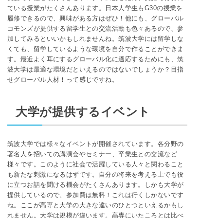
ている授業がたくさんあります。日本人学生もG30の授業を
履修できるので、興味がある方はぜひ！他にも、グローバル
コモンズが提供する留学生との交流活動も色々あるので、参
加してみるといいかもしれませんね。筑波大学には留学しな
くても、留学しているような環境を自分で作ることができま
す。最近よく耳にするグローバル化に適応するためにも、筑
波大学は最適な環境だといえるのではないでしょうか？目指
せグローバル人材！って感じですね。
大学が提供するイベント
筑波大学では様々なイベントが開催されています。各分野の
著名人を招いての講演会やセミナー、卒業生との交流など
様々です。このように社会で活躍している人々と関わること
も新たな刺激になるはずです。自分の将来を考える上でも役
に立つお話を聞ける機会がたくさんあります。しかも大学が
提供しているので、参加費は無料！これは行くしかないです
ね。ここが高専と大学の大きな違いのひとつといえるかもし
れません。大学は規模が違います。高専にいたころとは比べ