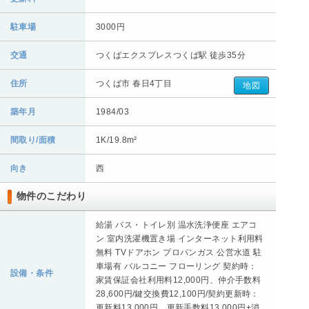
駐車場
3000円
交通
つくばエクスプレスつくば駅 徒歩35分
住所
つくば市 春日4丁目
地図
築年月
1984/03
間取り/面積
1K/19.8m²
向き
西
物件のこだわり
給湯 バス・トイレ別 温水洗浄便座 エアコ
ン 室内洗濯機置き場 インターネット利用料
無料 TVドアホン プロパンガス 公営水道 駐
車場有 バルコニー フローリング 契約時：
設備・条件
家賃保証会社利用料12,000円、仲介手数料
28,600円/鍵交換費12,100円/契約更新時：
更新料13,000円、更新手数料13,000円+消