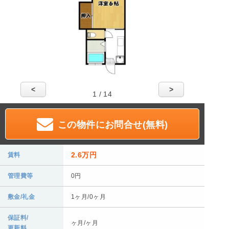
<
>
1 / 14
この物件にお問合せ(無料)
2.6万円
賃料
管理費等
0円
敷金/礼金
1ヶ月/0ヶ月
保証料/
ヶ月/ヶ月
更新料