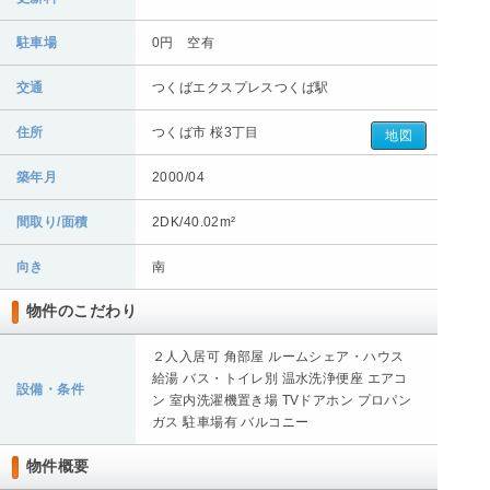
駐車場
0円 空有
交通
つくばエクスプレスつくば駅
住所
つくば市 桜3丁目
地図
築年月
2000/04
間取り/面積
2DK/40.02m²
向き
南
物件のこだわり
２人入居可 角部屋 ルームシェア・ハウス
給湯 バス・トイレ別 温水洗浄便座 エアコ
設備・条件
ン 室内洗濯機置き場 TVドアホン プロパン
ガス 駐車場有 バルコニー
物件概要