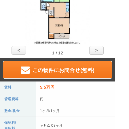
<
>
1 / 12
この物件にお問合せ(無料)
5.5万円
賃料
管理費等
円
敷金/礼金
1ヶ月/1ヶ月
保証料/
ヶ月/1.08ヶ月
更新料