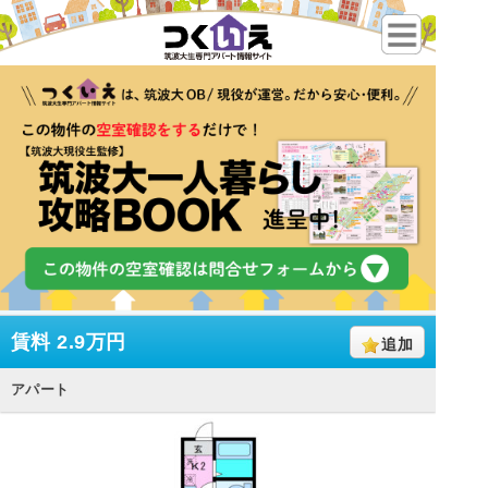
賃料
2.9万円
追加
アパート