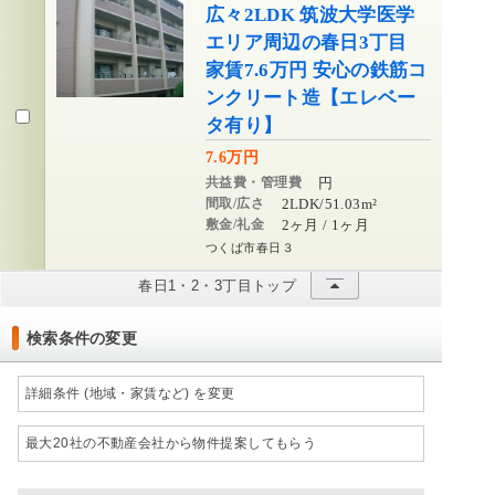
広々2LDK 筑波大学医学
エリア周辺の春日3丁目
家賃7.6万円 安心の鉄筋コ
ンクリート造【エレベー
タ有り】
7.6万円
共益費・管理費
円
間取/広さ
2LDK/51.03m²
敷金/礼金
2ヶ月 / 1ヶ月
つくば市春日３
春日1・2・3丁目トップ
検索条件の変更
詳細条件 (地域・家賃など) を変更
最大20社の不動産会社から物件提案してもらう