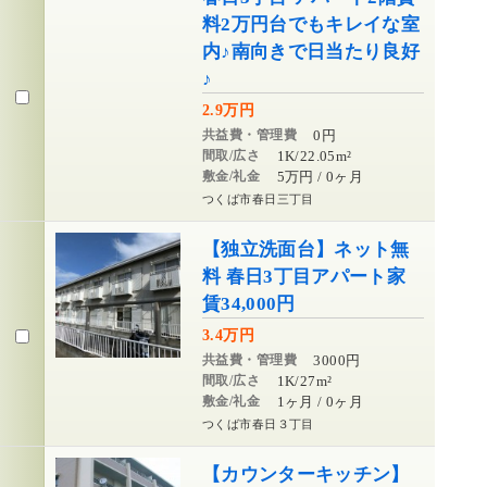
料2万円台でもキレイな室
内♪南向きで日当たり良好
♪
2.9万円
共益費・管理費
0円
間取/広さ
1K/22.05m²
敷金/礼金
5万円 / 0ヶ月
つくば市春日三丁目
【独立洗面台】ネット無
料 春日3丁目アパート家
賃34,000円
3.4万円
共益費・管理費
3000円
間取/広さ
1K/27m²
敷金/礼金
1ヶ月 / 0ヶ月
つくば市春日３丁目
【カウンターキッチン】