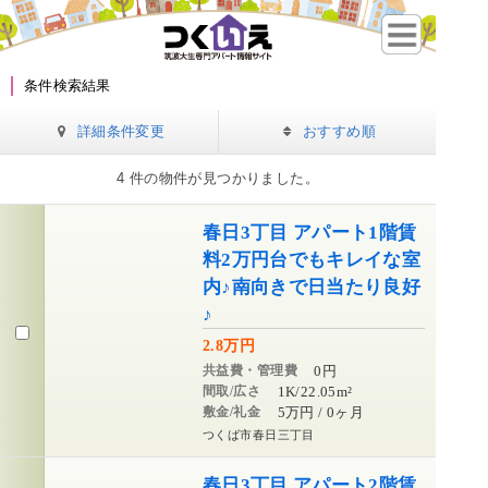
条件検索結果
詳細条件変更
おすすめ順
4 件の物件が見つかりました。
春日3丁目 アパート1階賃
料2万円台でもキレイな室
内♪南向きで日当たり良好
♪
2.8万円
共益費・管理費
0円
間取/広さ
1K/22.05m²
敷金/礼金
5万円 / 0ヶ月
つくば市春日三丁目
春日3丁目 アパート2階賃