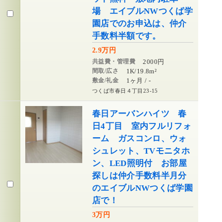
場 エイブルNWつくば学
園店でのお申込は、仲介
手数料半額です。
2.9万円
共益費・管理費
2000円
間取/広さ
1K/19.8m²
敷金/礼金
1ヶ月 / -
つくば市春日４丁目23-15
春日アーバンハイツ 春
日4丁目 室内フルリフォ
ーム ガスコンロ、ウォ
シュレット、TVモニタホ
ン、LED照明付 お部屋
探しは仲介手数料半月分
のエイブルNWつくば学園
店で！
3万円