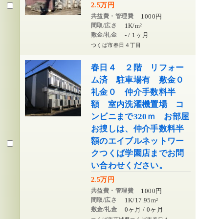
2.5万円
共益費・管理費
1000円
間取/広さ
1K/m²
敷金/礼金
- / 1ヶ月
つくば市春日４丁目
春日４ ２階 リフォー
ム済 駐車場有 敷金０
礼金０ 仲介手数料半
額 室内洗濯機置場 コ
ンビニまで320ｍ お部屋
お捜しは、仲介手数料半
額のエイブルネットワー
クつくば学園店までお問
い合わせください。
2.5万円
共益費・管理費
1000円
間取/広さ
1K/17.95m²
敷金/礼金
0ヶ月 / 0ヶ月