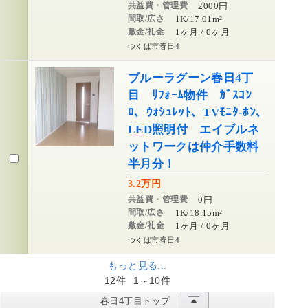
共益費・管理費
2000円
間取/広さ
1K/17.01m²
敷金/礼金
1ヶ月 / 0ヶ月
つくば市春日4
ブルーラグーン春日4丁
目 ﾘﾌｫｰﾑ物件 ｶﾞｽｺﾝ
ﾛ、ｳｫｼｭﾚｯﾄ、TVﾓﾆﾀ‐ﾎﾝ、
LED照明付 エイブルネ
ットワークは仲介手数料
半月分！
3.2万円
共益費・管理費
0円
間取/広さ
1K/18.15m²
敷金/礼金
1ヶ月 / 0ヶ月
つくば市春日4
もっと見る...
12件
1～10件
春日4丁目トップ