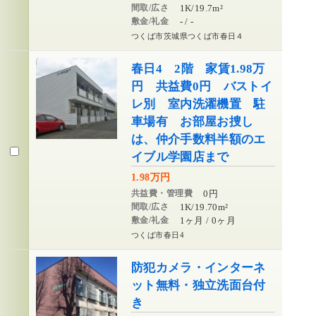
間取/広さ
1K/19.7m²
敷金/礼金
- / -
つくば市茨城県つくば市春日４
春日4 2階 家賃1.98万
円 共益費0円 バストイ
レ別 室内洗濯機置 駐
車場有 お部屋お捜し
は、仲介手数料半額のエ
イブル学園店まで
1.98万円
共益費・管理費
0円
間取/広さ
1K/19.70m²
敷金/礼金
1ヶ月 / 0ヶ月
つくば市春日4
防犯カメラ・インターネ
ット無料・独立洗面台付
き