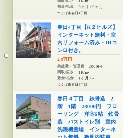
間取/広さ
1K/m²
敷金/礼金
0ヶ月 / 0ヶ月
つくば市春日4丁目
春日4丁目【K２ヒルズ】
インターネット無料・室
内リフォーム済み・IHコ
ンロ付き。
2.9万円
共益費・管理費
2000円
間取/広さ
1K/m²
敷金/礼金
1ヶ月 / -
つくば市春日4丁目
春日４丁目 鉄骨造 2
階 1階 28000円 フロ
ーリング 洋室6帖 鉄骨
造 バストイレ別 室内
洗濯機置場 インターネ
ット無料 敷地内駐車