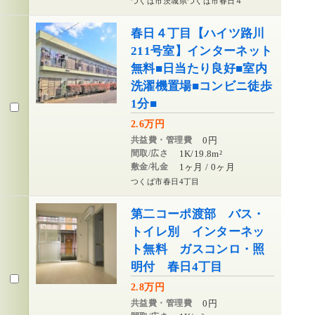
つくば市茨城県つくば市春日４
春日４丁目【ハイツ路川
211号室】インターネット
無料■日当たり良好■室内
洗濯機置場■コンビニ徒歩
1分■
2.6万円
共益費・管理費
0円
間取/広さ
1K/19.8m²
敷金/礼金
1ヶ月 / 0ヶ月
つくば市春日4丁目
第二コーポ渡部 バス・
トイレ別 インターネッ
ト無料 ガスコンロ・照
明付 春日4丁目
2.8万円
共益費・管理費
0円