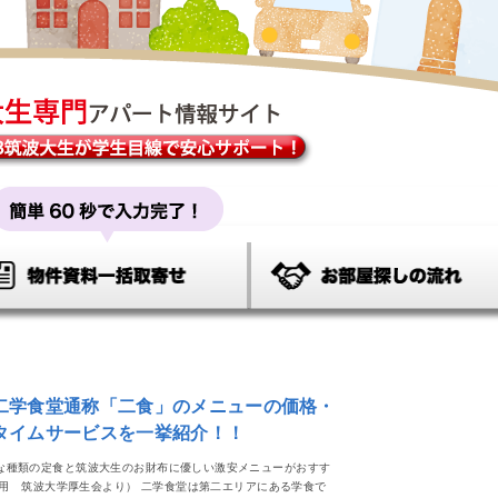
二学食堂通称「二食」のメニューの価格・
タイムサービスを一挙紹介！！
な種類の定食と筑波大生のお財布に優しい激安メニューがおすす
引用 筑波大学厚生会より） 二学食堂は第二エリアにある学食で