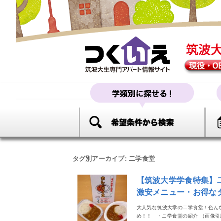
タグ別アーカイブ:
二学食堂
【筑波大学学食特集】
激安メニュー・お得な
大人気な筑波大学の二学食堂！色ん
め！！ ・ニ学食堂の紹介 （画像