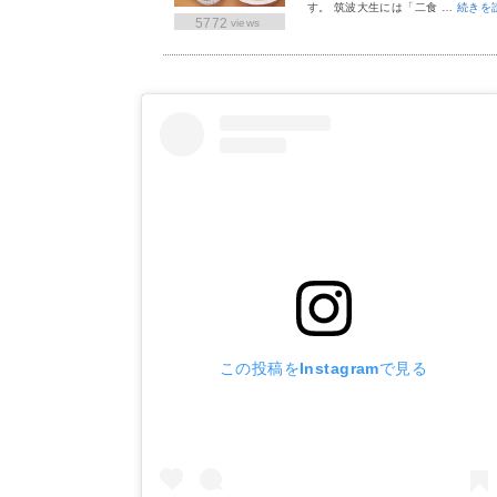
す。 筑波大生には「二食 …
続きを
5772
views
この投稿をInstagramで見る