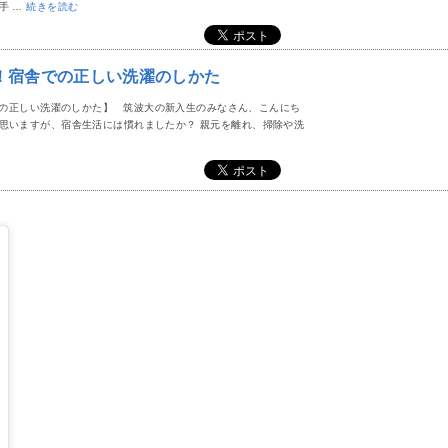
手 …
続きを読む
！宿舎での正しい洗濯のしかた
の正しい洗濯のしかた】 筑波大の新入生のみなさん、こんにち
と思いますが、宿舎生活には慣れましたか？ 親元を離れ、掃除や洗