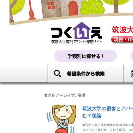
タグ別アーカイブ:
洗濯
筑波大学の宿舎とアパ
む？後編
遠方から来る場合が多い筑波大学の
アパートに住むか」という問題。 