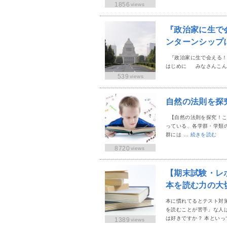
1856
views
『政治家に生で
ンターンシップ
『政治家に生で会える
はじめに みなさんこん
539
views
自然の法則を探
【自然の法則を探究！こ
っている、各学群・学類
群には …
続きを読む
8720
views
【期末試験・レ
本を読む力の大
本に慣れてるとテスト対
を読むことが苦手」な人
は好きですか？ 本といっ
1389
views