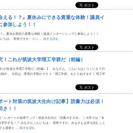
会える！？』夏休みにできる貴重な体験！議員イ
に参加しよう！！
！？』夏休み限定の貴重な体験！議員インターンシップに参加しよう！！
にちは。 突然ですが、イン …
続きを読む
究！これが筑波大学理工学群だ（前編）
れが筑波大学理工学群だ（前編）】 みなさん、こんにちは♪ つくいえで行
の紹介。 今回は、理系の学類がそろう「理工学群」をとりあげます！ 理工学
ポート対策の筑波大生向け記事】読書力は必須！
切さ！！
策・レポートの効率アップ！筑波大生向け「読書のすすめ」 ◇大学では「本
は苦労する！？ みなさんこんにちは。 突然ですが、みなさんは本を読むこと
ても漫画と …
続きを読む