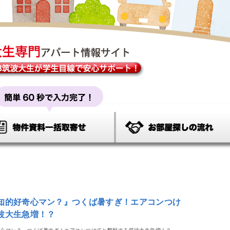
知的好奇心マン？』つくば暑すぎ！エアコンつけ
波大生急増！？