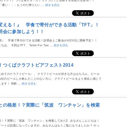
心マン？』つくば暑すぎ！エアコンつけてと懇願する筑波大生急増！？
暑い・・・もうやだ帰りたい …
続きを読む
変える！』 学食で寄付ができる活動「TFT」！
明会に参加しよう！！
o筑波大学』 学食で寄付ができる活動！説明会とご飯会が6月3日に開催予定！！
 今回はTFT、 Table For Two …
続きを読む
！つくばクラフトビアフェスト2014
じめてのクラフトビール」。 クラフトビールが好きな方はもちろん、ビール
会社のビールしか飲んだことのない方に、クラフトビールをより身近に感じて
ます！ 気軽 …
続きを読む
との格差！？実際に「筑波 ワンチャン」を検索
差！？実際に「筑波 ワンチャン」を検索してみた】 みなさんこんにちは！
イートが話題になっていますが、みなさんはもうご覧になりましたか？ やっ