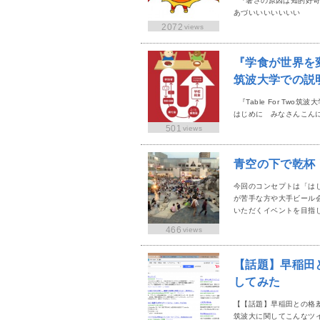
『暑さの原因は知的好奇
あづいいいいいいい 「
2072
views
『学食が世界を
筑波大学での説
『Table For Tw
はじめに みなさんこんにちは。
501
views
青空の下で乾杯
今回のコンセプトは「は
が苦手な方や大手ビール
いただくイベントを目指し
466
views
【話題】早稲田
してみた
【【話題】早稲田との格
筑波大に関してこんなツ