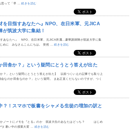
な思って「早 …
続きを読む
を目指すあなたへ』NPO、在日米軍、元JICA
陣が筑波大学に集結！
あなたへ』 NPO、在日米軍、元JICA所属…豪華講師陣が筑波大学に集
じめに みなさんこんにちは。 突然 …
続きを読む
か田舎か？」という疑問にとうとう答えが出た
か？」という疑問にとうとう答えが出た】 以前つくいえの記事でも取り上
都会なのか田舎なのか？」という疑問。 まあ正直くだらないのですが、つく
む
中？！スマホで板書をシャメる生徒の増加の訳と
』かノートにメモを『とる』のか 筑波大生のあなたはどっち？ はじめ
^)/ 暑い中の授業大変 …
続きを読む