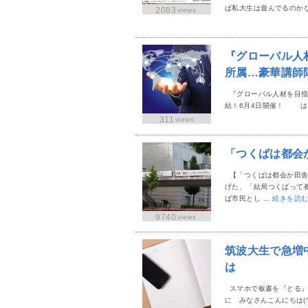
ぱ私大生は遊んでるのか
2083
views
『グローバル人材
所属…豪華講師
『グローバル人材を目指す
結！6月4日開催！ は
311
views
「つくばは都会
【「つくばは都会か田舎
げた、「結局つくばって
ば市民とし …
続きを読
9740
views
筑波大生で急増
は
スマホで板書を『とる
に みなさんこんにちは(^