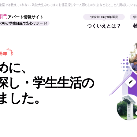
動産屋では教えてくれない、筑波大生ならではのお部屋探しや一人暮らしの知恵などをとことん掲載していま
専門
アパート情報サイト
筑波大OBが8年運営
学
BOGが学生目線で安心サポート!
つくいえとは？
周年
めに、
探し・学生生活の
ました。