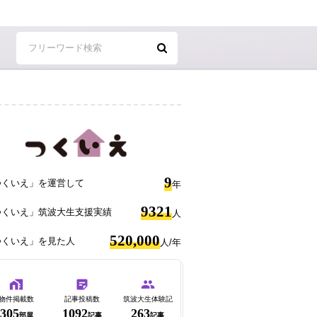
9
つくいえ」を運営して
年
9321
つくいえ」筑波大生支援実績
人
520,000
つくいえ」を見た人
人/年
物件掲載数
記事投稿数
筑波大生体験記
305
1092
263
部屋
記事
記事