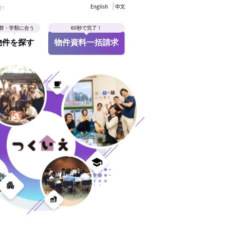
English
中文
す！
群・学類に合う
60秒で完了！
物件を探す
物件資料一括請求