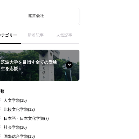
運営会社
カテゴリー
新着記事
人気記事
筑波大学を目指す全ての受験
生を応援
学類
人文学類
(15)
比較文化学類
(12)
日本語・日本文化学類
(7)
社会学類
(16)
国際総合学類
(13)