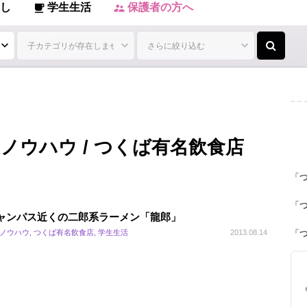
し
学生生活
保護者の方へ
local_cafe
supervisor_account
しノウハウ / つくば有名飲食店
「
「
ャンパス近くの二郎系ラーメン「龍郎」
ノウハウ, つくば有名飲食店, 学生生活
2013.08.14
「