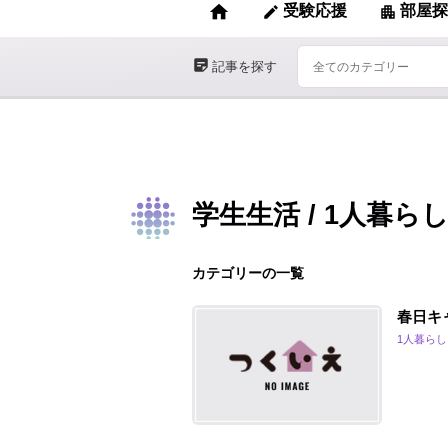
home
受験応援
部屋探
edit
apartment
sticky_note_2
記事を探す
学生生活 / 1人暮ら
カテゴリーの一覧
春日キ
1人暮らし