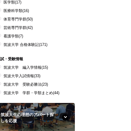
医学類
(17)
医療科学類
(16)
体育専門学群
(50)
芸術専門学群
(42)
看護学類
(7)
筑波大学 合格体験記
(171)
入試・受験情報
筑波大学 編入学情報
(15)
筑波大学入試情報
(33)
筑波大学 受験必勝法
(23)
筑波大学 学群・学類まとめ
(44)
筑波大生の理想のアパート探
しを応援