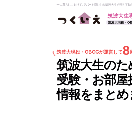
一人暮らしに向けて、アパート探し中の筑波大生必見！ 不
筑波大生
筑波大現役・O
8
筑波大現役・
OBOGが運営して
筑波大生のた
受験・お部屋
情報をまとめ