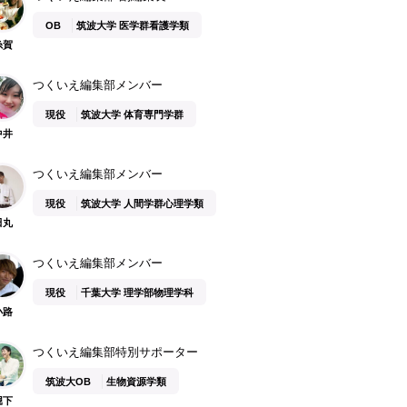
OB
筑波大学 医学群看護学類
糸賀
つくいえ編集部メンバー
現役
筑波大学 体育専門学群
中井
つくいえ編集部メンバー
現役
筑波大学 人間学群心理学類
田丸
つくいえ編集部メンバー
現役
千葉大学 理学部物理学科
小路
つくいえ編集部特別サポーター
筑波大OB
生物資源学類
堀下