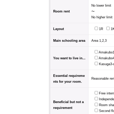
Room rent
〜
Layout
1R
1
Main schooling area
Amakubo1
You want to live in...
Amakubo4
Kasuga3-
Essential requireme
nts for your room.
Free inte
Independe
Beneficial but not a
Room sha
requirement
Second fl