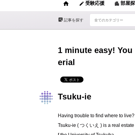
home
受験応援
部屋探
edit
apartment
sticky_note_2
記事を探す
1 minute easy! You
erial
Tsuku-ie
Having trouble to find where to live?
Tsuku-ie ( つくいえ ) is a real estate i
f the University of Tsukuba.