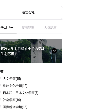
運営会社
カテゴリー
新着記事
人気記事
筑波大学を目指す全ての受験
生を応援
学類
人文学類
(15)
比較文化学類
(12)
日本語・日本文化学類
(7)
社会学類
(16)
国際総合学類
(13)