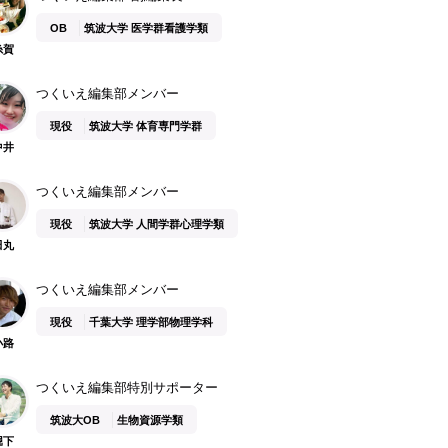
OB
筑波大学 医学群看護学類
糸賀
つくいえ編集部メンバー
現役
筑波大学 体育専門学群
中井
つくいえ編集部メンバー
現役
筑波大学 人間学群心理学類
田丸
つくいえ編集部メンバー
現役
千葉大学 理学部物理学科
小路
つくいえ編集部特別サポーター
筑波大OB
生物資源学類
堀下