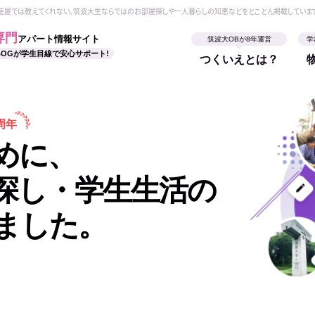
動産屋では教えてくれない、筑波大生ならではのお部屋探しや一人暮らしの知恵などをとことん掲載していま
専門
アパート情報サイト
筑波大OBが8年運営
学
BOGが学生目線で安心サポート!
つくいえとは？
周年
めに、
探し・学生生活の
ました。