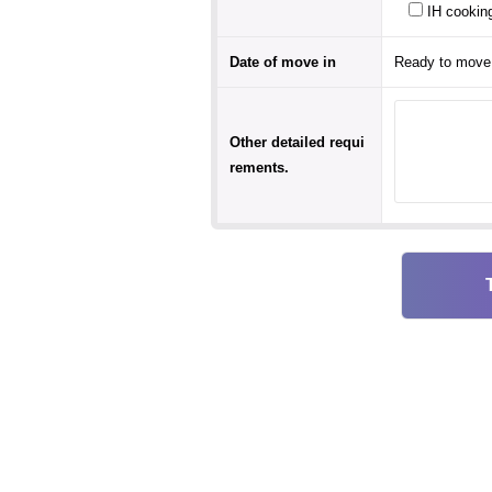
IH cookin
Date of move in
Other detailed requi
rements.