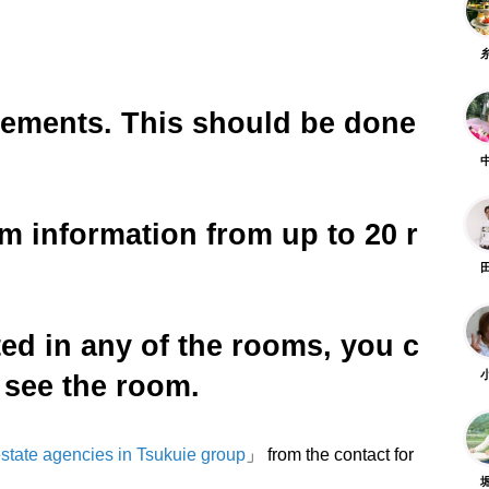
irements. This should be done
m information from up to 20 r
.
ted in any of the rooms, you c
 see the room.
 estate agencies in Tsukuie group
」 from the contact for