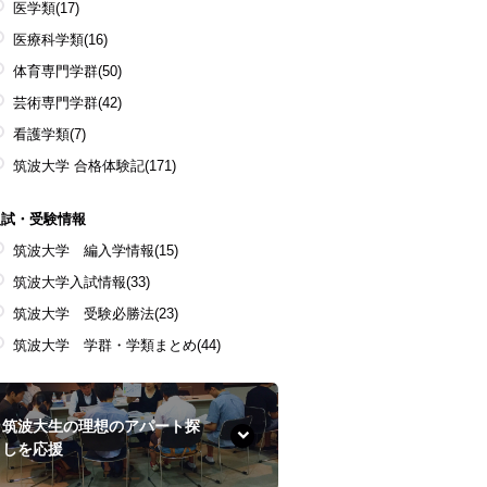
医学類
(17)
医療科学類
(16)
体育専門学群
(50)
芸術専門学群
(42)
看護学類
(7)
筑波大学 合格体験記
(171)
入試・受験情報
筑波大学 編入学情報
(15)
筑波大学入試情報
(33)
筑波大学 受験必勝法
(23)
筑波大学 学群・学類まとめ
(44)
筑波大生の理想のアパート探
しを応援