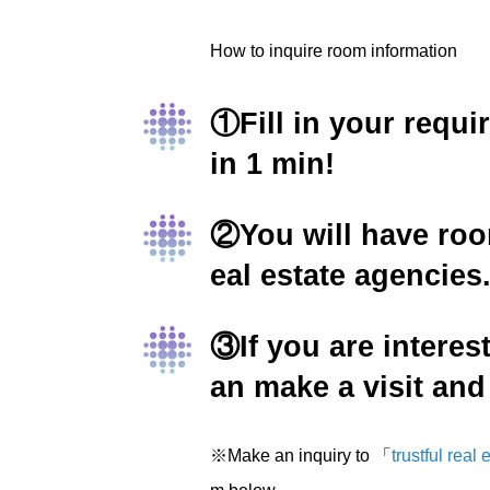
How to inquire room information
①Fill in your requ
in 1 min!
②You will have roo
eal estate agencies
③If you are interes
an make a visit and
※Make an inquiry to 「
trustful real