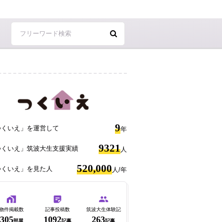
9
つくいえ」を運営して
年
9321
つくいえ」筑波大生支援実績
人
520,000
つくいえ」を見た人
人/年
物件掲載数
記事投稿数
筑波大生体験記
305
1092
263
部屋
記事
記事