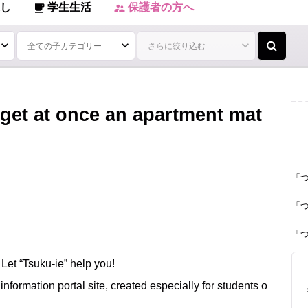
し
学生生活
保護者の方へ
local_cafe
supervisor_account
 get at once an apartment mat
「
「
「
 Let “Tsuku-ie” help you!
nformation portal site, created especially for students o