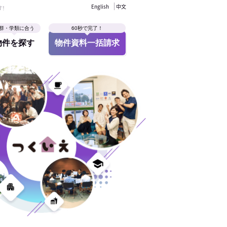
English
中文
す！
群・学類に合う
60秒で完了！
物件を探す
物件資料一括請求