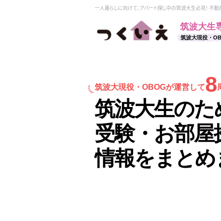
一人暮らしに向けて、アパート探し中の筑波大生必見！ 不
筑波大生
筑波大現役・O
8
筑波大現役・
OBOGが運営して
筑波大生のた
受験・お部屋
情報をまとめ