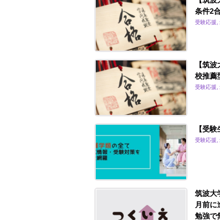
条件2
受験応援,
【筑波
校推薦
受験応援,
【受験
受験応援,
筑波大
月前に
勉強で