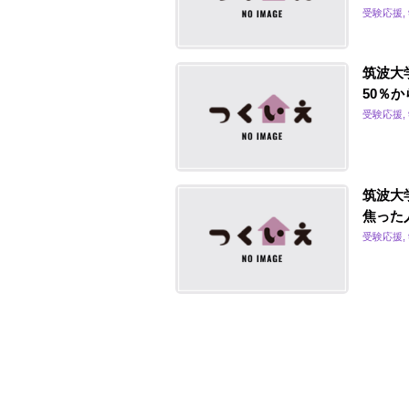
受験応援,
筑波大
50％
受験応援,
筑波大
焦った
受験応援,