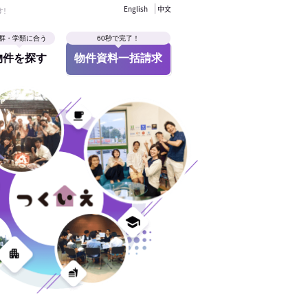
English
中文
す！
群・学類に合う
60秒で完了！
物件を探す
物件資料一括請求