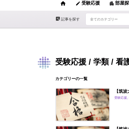
home
受験応援
部屋探
edit
apartment
sticky_note_2
記事を探す
受験応援 / 学類 / 
カテゴリーの一覧
【筑波
受験応援,
【筑波