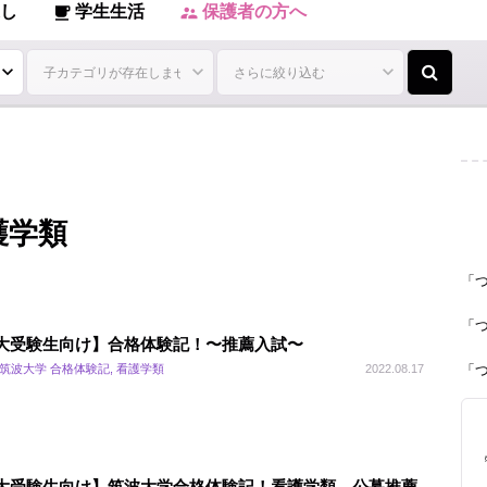
し
学生生活
保護者の方へ
local_cafe
supervisor_account
看護学類
「
「
大受験生向け】合格体験記！〜推薦入試〜
 筑波大学 合格体験記, 看護学類
2022.08.17
「
大受験生向け】筑波大学合格体験記！看護学類 公募推薦