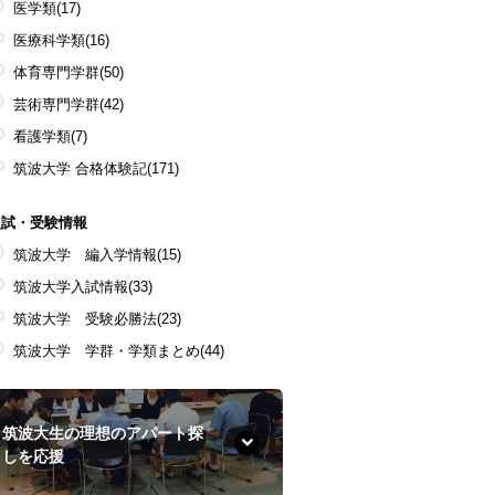
医学類
(17)
医療科学類
(16)
体育専門学群
(50)
芸術専門学群
(42)
看護学類
(7)
筑波大学 合格体験記
(171)
入試・受験情報
筑波大学 編入学情報
(15)
筑波大学入試情報
(33)
筑波大学 受験必勝法
(23)
筑波大学 学群・学類まとめ
(44)
筑波大生の理想のアパート探
しを応援