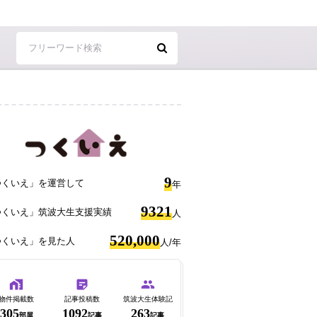
9
つくいえ」を運営して
年
9321
つくいえ」筑波大生支援実績
人
520,000
つくいえ」を見た人
人/年
物件掲載数
記事投稿数
筑波大生体験記
305
1092
263
部屋
記事
記事