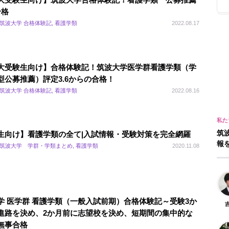
合格
 筑波大学 合格体験記, 看護学類
2022.08.17
大受験生向け】合格体験記！筑波大学医学群看護学類（学
型公募推薦）評定3.6からの合格！
 筑波大学 合格体験記, 看護学類
2022.08.16
筑
生向け】看護学類の全て|入試情報・受験対策を完全網羅
報
 筑波大学 学群・学類まとめ, 看護学類
2020.11.08
学 医学群 看護学類（一般入試前期）合格体験記～受験3か
進路を決め、2か月前に志望校を決め、短期間の集中的な
無事合格