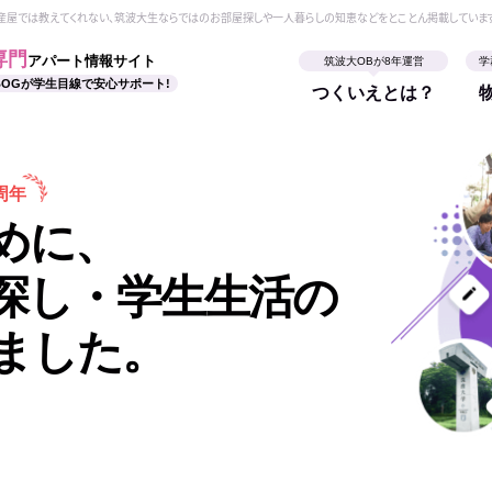
動産屋では教えてくれない、筑波大生ならではのお部屋探しや一人暮らしの知恵などをとことん掲載していま
専門
アパート情報サイト
筑波大OBが8年運営
学
BOGが学生目線で安心サポート!
つくいえとは？
周年
めに、
探し・学生生活の
ました。