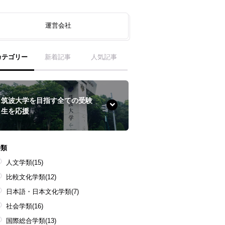
運営会社
カテゴリー
新着記事
人気記事
筑波大学を目指す全ての受験
生を応援
学類
人文学類
(15)
比較文化学類
(12)
日本語・日本文化学類
(7)
社会学類
(16)
国際総合学類
(13)