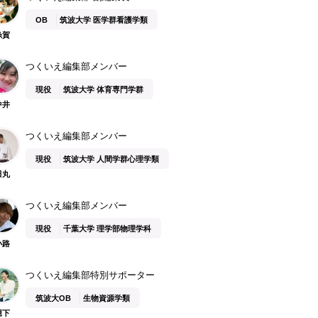
OB
筑波大学 医学群看護学類
糸賀
つくいえ編集部メンバー
現役
筑波大学 体育専門学群
中井
つくいえ編集部メンバー
現役
筑波大学 人間学群心理学類
田丸
つくいえ編集部メンバー
現役
千葉大学 理学部物理学科
小路
つくいえ編集部特別サポーター
筑波大OB
生物資源学類
堀下