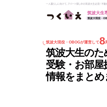
一人暮らしに向けて、アパート探し中の筑波大生必見！ 不
筑波大生
筑波大現役・O
8
筑波大現役・
OBOGが運営して
筑波大生のた
受験・お部屋
情報をまとめ