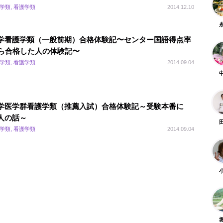
 学類, 看護学類
2014.12.10
学看護学類（一般前期）合格体験記〜センター国語得点率
から合格した人の体験記〜
 学類, 看護学類
2014.09.04
学医学群看護学類（推薦入試）合格体験記～受験本番に
人の話～
 学類, 看護学類
2014.09.04