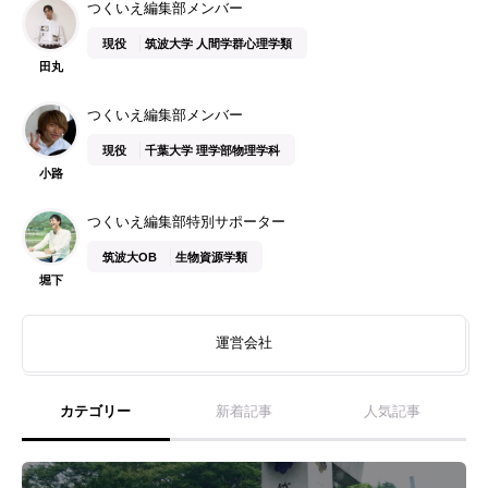
つくいえ編集部メンバー
現役
筑波大学 人間学群心理学類
田丸
つくいえ編集部メンバー
現役
千葉大学 理学部物理学科
小路
つくいえ編集部特別サポーター
筑波大OB
生物資源学類
堀下
運営会社
カテゴリー
新着記事
人気記事