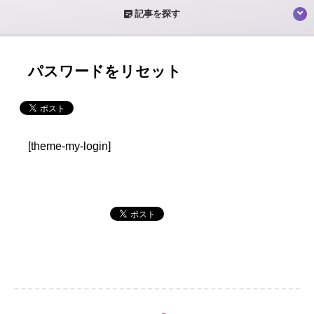
sticky_note_2
記事を探す
パスワードをリセット
[theme-my-login]