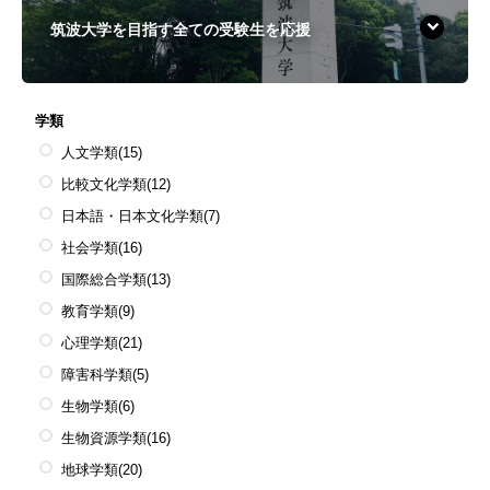
筑波大学を目指す全ての受験生を応援
学類
人文学類
(15)
比較文化学類
(12)
日本語・日本文化学類
(7)
社会学類
(16)
国際総合学類
(13)
教育学類
(9)
心理学類
(21)
障害科学類
(5)
生物学類
(6)
生物資源学類
(16)
地球学類
(20)