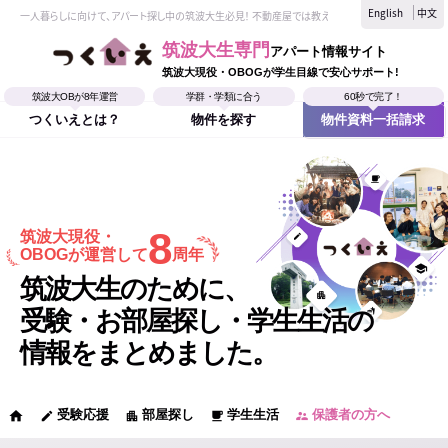
English
中文
一人暮らしに向けて、アパート探し中の筑波大生必見！ 不動産屋では教えてくれない、筑波大生なら
筑波大生専門
アパート情報サイト
筑波大現役・OBOGが学生目線で安心サポート!
筑波大OBが8年運営
学群・学類に合う
60秒で完了！
つくいえとは？
物件を探す
物件資料一括請求
8
筑波大現役・
OBOGが運営して
周年
筑波大生のために、
受験・お部屋探し・学生生活の
情報をまとめました。
受験応援
部屋探し
学生生活
保護者の方へ
home
edit
apartment
local_cafe
supervisor_account