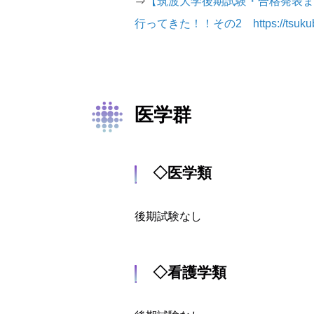
⇒
【筑波大学後期試験・合格発表ま
行ってきた！！その2
https://tsu
医学群
◇医学類
後期試験なし
◇看護学類