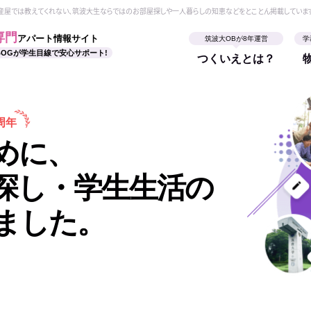
動産屋では教えてくれない、筑波大生ならではのお部屋探しや一人暮らしの知恵などをとことん掲載していま
専門
アパート情報サイト
筑波大OBが8年運営
学
BOGが学生目線で安心サポート!
つくいえとは？
周年
めに、
探し・学生生活の
ました。