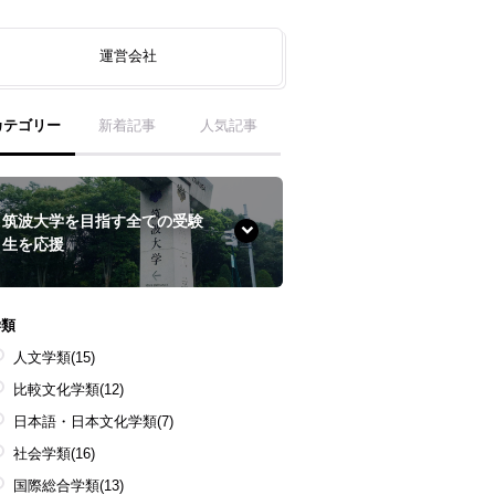
運営会社
カテゴリー
新着記事
人気記事
筑波大学を目指す全ての受験
生を応援
学類
人文学類
(15)
比較文化学類
(12)
日本語・日本文化学類
(7)
社会学類
(16)
国際総合学類
(13)