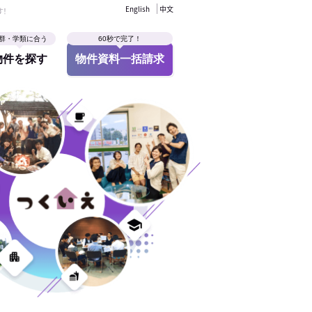
English
中文
す！
群・学類に合う
60秒で完了！
物件を探す
物件資料一括請求