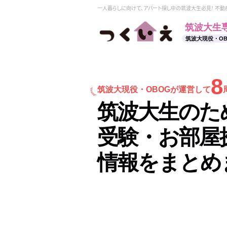
一人暮らしに向けて、アパート探し中の筑波大生必見！ 不
筑波大生
筑波大現役・O
8
筑波大現役・
OBOGが運営して
筑波大生のた
受験・お部屋
情報をまとめ