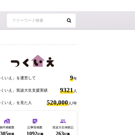
9
つくいえ」を運営して
年
9321
つくいえ」筑波大生支援実績
人
520,000
つくいえ」を見た人
人/年
物件掲載数
記事投稿数
筑波大生体験記
305
1092
263
部屋
記事
記事