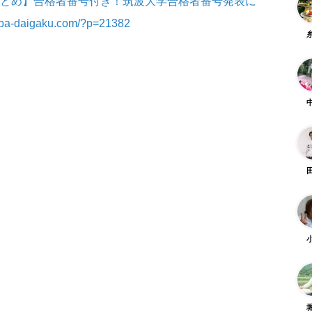
とめ】合格者番号付き！筑波大学合格者番号発表に
kuba-daigaku.com/?p=21382