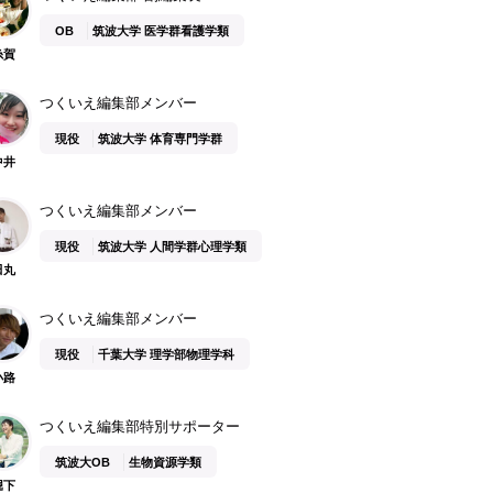
OB
筑波大学 医学群看護学類
糸賀
つくいえ編集部メンバー
現役
筑波大学 体育専門学群
中井
つくいえ編集部メンバー
現役
筑波大学 人間学群心理学類
田丸
つくいえ編集部メンバー
現役
千葉大学 理学部物理学科
小路
つくいえ編集部特別サポーター
筑波大OB
生物資源学類
堀下