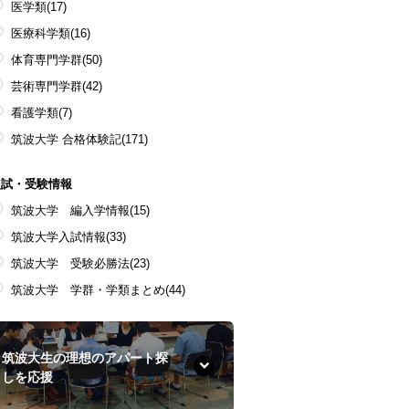
医学類
(17)
医療科学類
(16)
体育専門学群
(50)
芸術専門学群
(42)
看護学類
(7)
筑波大学 合格体験記
(171)
入試・受験情報
筑波大学 編入学情報
(15)
筑波大学入試情報
(33)
筑波大学 受験必勝法
(23)
筑波大学 学群・学類まとめ
(44)
筑波大生の理想のアパート探
しを応援