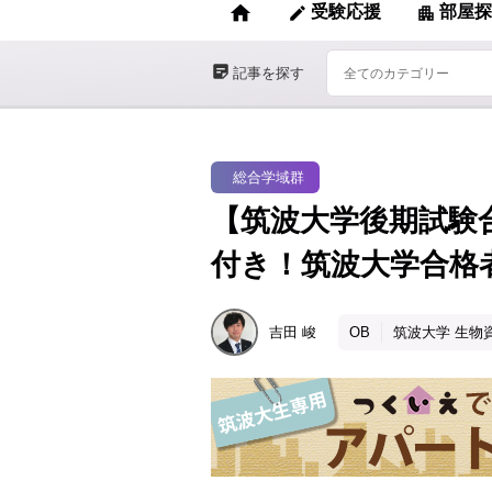
home
受験応援
部屋探
edit
apartment
sticky_note_2
記事を探す
総合学域群
【筑波大学後期試験
付き！筑波大学合格
吉田
峻
OB
筑波大学 生物