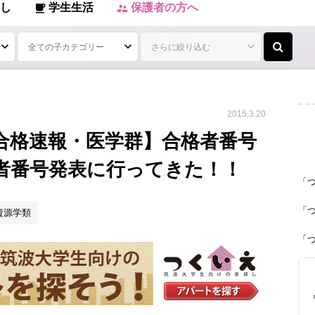
し
学生生活
保護者の方へ
local_cafe
supervisor_account
2015.3.20
合格速報・医学群】合格者番号
者番号発表に行ってきた！！
「
「
資源学類
「