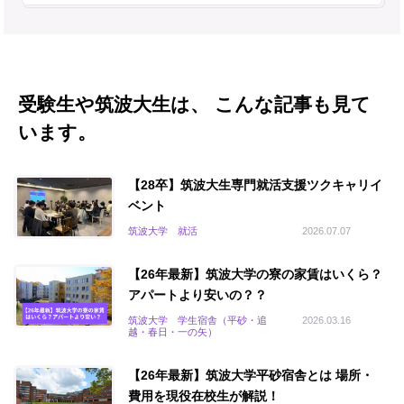
受験生や筑波大生は、 こんな記事も見て
います。
【28卒】筑波大生専門就活支援ツクキャリイ
ベント
筑波大学 就活
2026.07.07
【26年最新】筑波大学の寮の家賃はいくら？
アパートより安いの？？
筑波大学 学生宿舎（平砂・追
2026.03.16
越・春日・一の矢）
【26年最新】筑波大学平砂宿舎とは 場所・
費用を現役在校生が解説！