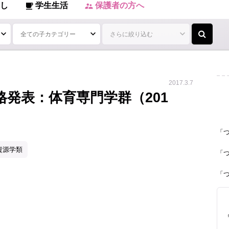
し
学生生活
保護者の方へ
local_cafe
supervisor_account
2017.3.7
発表：体育専門学群（201
「
資源学類
「
「