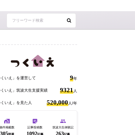
9
つくいえ」を運営して
年
9321
つくいえ」筑波大生支援実績
人
520,000
つくいえ」を見た人
人/年
物件掲載数
記事投稿数
筑波大生体験記
305
1092
263
部屋
記事
記事