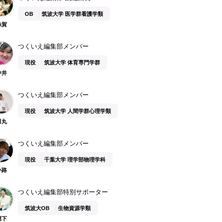
OB
筑波大学 医学群看護学類
糸賀
つくいえ編集部メンバー
現役
筑波大学 体育専門学群
中井
つくいえ編集部メンバー
現役
筑波大学 人間学群心理学類
田丸
つくいえ編集部メンバー
現役
千葉大学 理学部物理学科
小路
つくいえ編集部特別サポーター
筑波大OB
生物資源学類
堀下