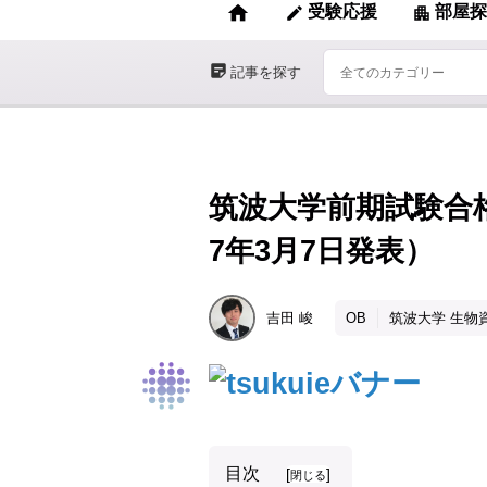
home
受験応援
部屋探
edit
apartment
sticky_note_2
記事を探す
筑波大学前期試験合格
7年3月7日発表）
吉田
峻
OB
筑波大学 生物
目次
[
]
閉じる