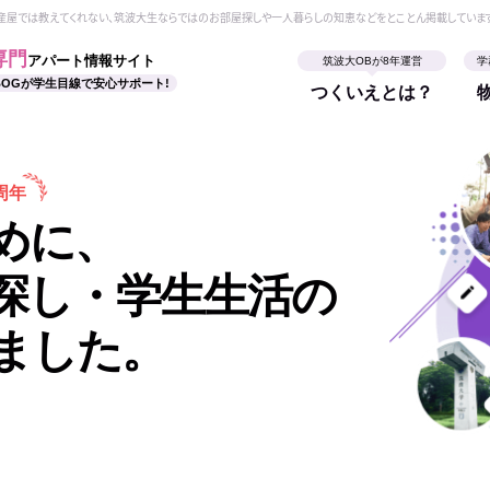
動産屋では教えてくれない、筑波大生ならではのお部屋探しや一人暮らしの知恵などをとことん掲載していま
専門
アパート情報サイト
筑波大OBが8年運営
学
BOGが学生目線で安心サポート!
つくいえとは？
周年
めに、
探し・学生生活の
ました。