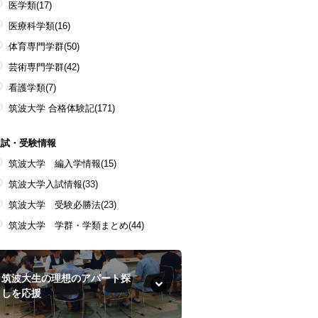
医学類
(17)
医療科学類
(16)
体育専門学群
(50)
芸術専門学群
(42)
看護学類
(7)
筑波大学 合格体験記
(171)
入試・受験情報
筑波大学 編入学情報
(15)
筑波大学入試情報
(33)
筑波大学 受験必勝法
(23)
筑波大学 学群・学類まとめ
(44)
筑波大生の理想のアパート探
しを応援