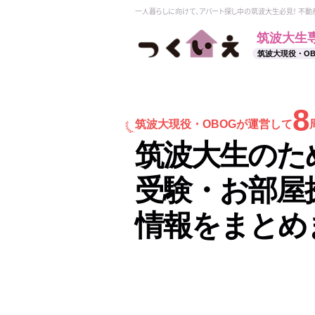
一人暮らしに向けて、アパート探し中の筑波大生必見！ 不
筑波大生
筑波大現役・O
8
筑波大現役・
OBOGが運営して
筑波大生のた
受験・お部屋
情報をまとめ