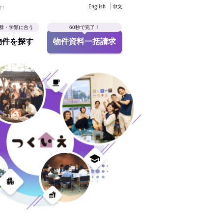
English
中文
す！
群・学類に合う
60秒で完了！
物件を探す
物件資料一括請求