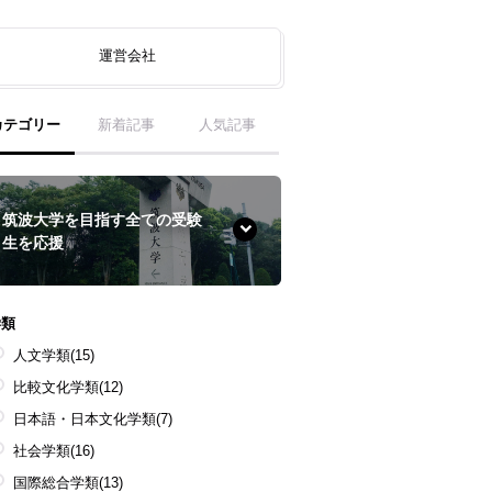
運営会社
カテゴリー
新着記事
人気記事
筑波大学を目指す全ての受験
生を応援
学類
人文学類
(15)
比較文化学類
(12)
日本語・日本文化学類
(7)
社会学類
(16)
国際総合学類
(13)