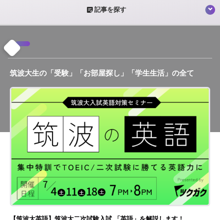
sticky_note_2
記事を探す
筑波大生の「受験」「お部屋探し」「学生生活」の全て
【筑波大英語】筑波大二次試験入試 「英語」を解説します！