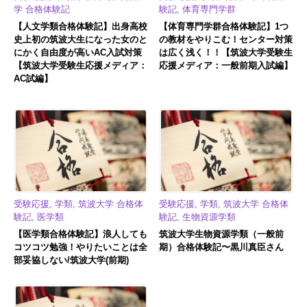
28卒就活イベント初回（第12回）レポート
学 合格体験記
験記, 体育専門学群
【中山ビル】収納広々！良いところ満載の桜エリアで自
【人文学類合格体験記】出身高校
【体育専門学群合格体験記】1つ
炊も部活も両立できる
史上初の筑波大生になった女のと
の教材をやりこむ！センター対策
にかく自由度が高いAC入試対策
は広く浅く！！【筑波大学受験生
【筑波大学受験生応援メディア：
応援メディア：一般前期入試編】
AC試編】
受験応援, 学類, 筑波大学 合格体
受験応援, 学類, 筑波大学 合格体
験記, 医学類
験記, 生物資源学類
【医学類合格体験記】浪人しても
筑波大学生物資源学類（一般前
コツコツ勉強！やりたいことは全
期）合格体験記〜黒川真臣さん
部妥協しない/筑波大学(前期)