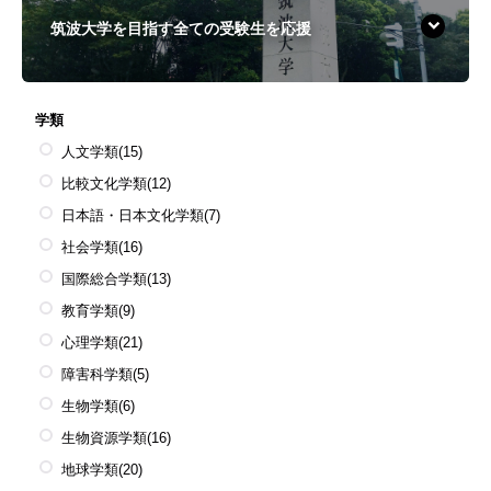
筑波大学を目指す全ての受験生を応援
学類
人文学類
(15)
比較文化学類
(12)
日本語・日本文化学類
(7)
社会学類
(16)
国際総合学類
(13)
教育学類
(9)
心理学類
(21)
障害科学類
(5)
生物学類
(6)
生物資源学類
(16)
地球学類
(20)