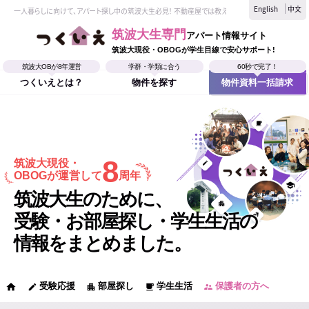
English
中文
一人暮らしに向けて、アパート探し中の筑波大生必見！ 不動産屋では教えてくれない、筑波大生なら
筑波大生専門
アパート情報サイト
筑波大現役・OBOGが学生目線で安心サポート!
筑波大OBが8年運営
学群・学類に合う
60秒で完了！
つくいえとは？
物件を探す
物件資料一括請求
8
筑波大現役・
OBOGが運営して
周年
筑波大生のために、
受験・お部屋探し・学生生活の
情報をまとめました。
受験応援
部屋探し
学生生活
保護者の方へ
home
edit
apartment
local_cafe
supervisor_account