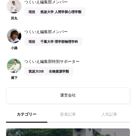
つくいえ編集部メンバー
現役
筑波大学 人間学群心理学類
田丸
つくいえ編集部メンバー
現役
千葉大学 理学部物理学科
小路
つくいえ編集部特別サポーター
筑波大OB
生物資源学類
堀下
運営会社
カテゴリー
新着記事
人気記事