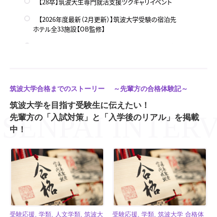
【28卒】筑波大生専門就活支援ツクキャリイベント
【2026年度最新（2月更新）】筑波大学受験の宿泊先
ホテル全33施設【OB監修】
【R・Z-1】広々キッチン◎天久保2丁目の綺麗な優良
物件！
【スプリングフィールド2】綺麗でオートロック付き！ア
クセス良好な築浅物件
筑波大学合格までのストーリー ～先輩方の合格体験記～
【筑波大数学】筑波大二次試験入試 「数学」を解説し
筑波大学を目指す受験生に伝えたい！
ます！
先輩方の「入試対策」と「入学後のリアル」を掲載
【筑波大英語】筑波大二次試験入試 「英語」を解説し
中！
ます！
【ロイヤルKⅢマンション】ジムから近い！桜一丁目の
広々物件
【ホワイトハウス】リフォーム済で綺麗！天久保2丁目
の優良物件
筑波大生専門就活支援センター「ツクキャリ」とは？|
受験応援, 学類, 人文学類, 筑波大
受験応援, 学類, 筑波大学 合格体