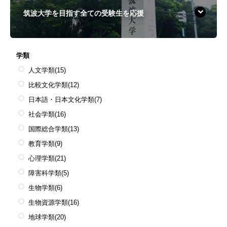
筑波大学を目指す全ての受験生を応援
学類
人文学類
(15)
比較文化学類
(12)
日本語・日本文化学類
(7)
社会学類
(16)
国際総合学類
(13)
教育学類
(9)
心理学類
(21)
障害科学類
(5)
生物学類
(6)
生物資源学類
(16)
地球学類
(20)