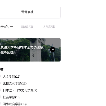
運営会社
カテゴリー
新着記事
人気記事
筑波大学を目指す全ての受験
生を応援
学類
人文学類
(15)
比較文化学類
(12)
日本語・日本文化学類
(7)
社会学類
(16)
国際総合学類
(13)