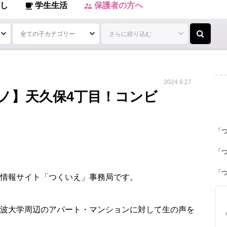
し
学生生活
保護者の方へ
local_cafe
supervisor_account
2024.9.27
ノ】天久保4丁目！コンビ
「
「
「
情報サイト「つくいえ」事務局です。
波大学周辺のアパート・マンションに対して生の声を