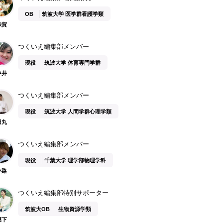
OB
筑波大学 医学群看護学類
糸賀
つくいえ編集部メンバー
現役
筑波大学 体育専門学群
中井
つくいえ編集部メンバー
現役
筑波大学 人間学群心理学類
田丸
つくいえ編集部メンバー
現役
千葉大学 理学部物理学科
小路
つくいえ編集部特別サポーター
筑波大OB
生物資源学類
堀下