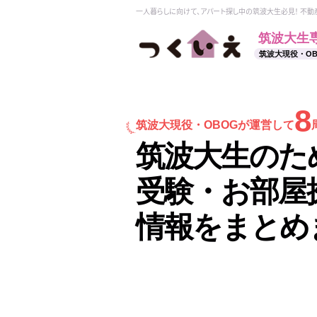
一人暮らしに向けて、アパート探し中の筑波大生必見！ 不
筑波大生
筑波大現役・O
8
筑波大現役・
OBOGが運営して
筑波大生のた
受験・お部屋
情報をまとめ