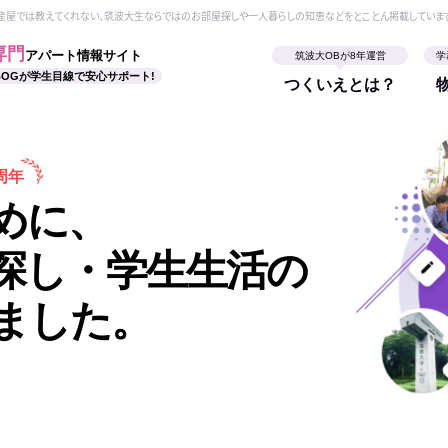
動産屋では教えてくれない、筑波大生ならではのお部屋探しや一人暮らしの知恵などをとことん掲載していま
専門
アパート情報サイト
筑波大OBが8年運営
学
BOGが学生目線で安心サポート!
つくいえとは？
周年
めに、
探し・学生生活の
ました。