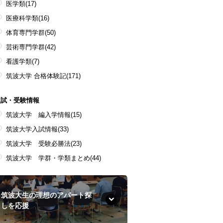
医学類
(17)
医療科学類
(16)
体育専門学群
(50)
芸術専門学群
(42)
看護学類
(7)
筑波大学 合格体験記
(171)
入試・受験情報
筑波大学 編入学情報
(15)
筑波大学入試情報
(33)
筑波大学 受験必勝法
(23)
筑波大学 学群・学類まとめ
(44)
筑波大生の理想のアパート探
しを応援