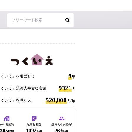
9
つくいえ」を運営して
年
9321
つくいえ」筑波大生支援実績
人
520,000
つくいえ」を見た人
人/年
物件掲載数
記事投稿数
筑波大生体験記
305
1092
263
部屋
記事
記事