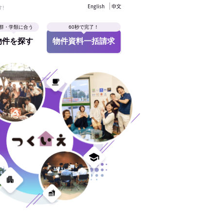
English
中文
す！
群・学類に合う
60秒で完了！
物件を探す
物件資料一括請求