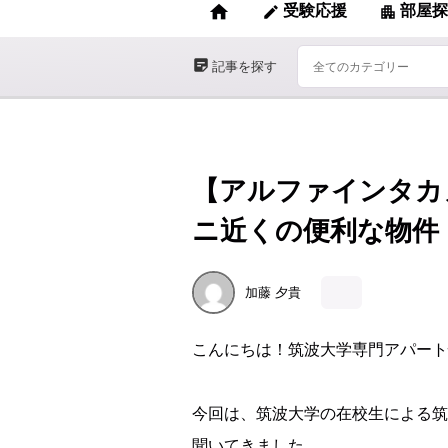
home
受験応援
部屋探
edit
apartment
sticky_note_2
記事を探す
【アルファインタカ
ニ近くの便利な物件
加藤
夕貴
こんにちは！筑波大学専門アパート
今回は、筑波大学の在校生による筑
聞いてきました。