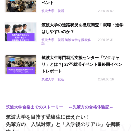
ベント
筑波大学 就活
2026.07.07
筑波大学の進路状況を徹底調査！就職・進学
はしやすいのか？
筑波大学 就活 筑波大学を徹底解
2026.03.31
説
筑波大生専門就活支援センター「ツクキャ
リ」とは？| 27卒就活イベント最終回イベン
トレポート
筑波大学 就活
2026.03.16
筑波大学合格までのストーリー ～先輩方の合格体験記～
筑波大学を目指す受験生に伝えたい！
先輩方の「入試対策」と「入学後のリアル」を掲載