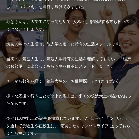
し、「つくいえ」を運営し続けてきました。
みなさんは、大学生になって初めて1人暮らしを経験する方も多いの
ではないでしょうか。
筑波大学での生活は、他大学と違った特有の生活スタイルです。
当初は、筑波大生に、筑波大学特有の生活を理解してもらい、「理想
のお部屋」に出会ってもらう事を目的にスタートしました。
そこから数年を経て、筑波大生の「お部屋探し」だけではなく、
様々な応援を行うことが出来た理由は、多くの筑波大生の協力があっ
たからです。
今や1100本以上の記事を掲載しています。 これからも「つくいえ」
を通じて受験生や在校生に、"充実したキャンパスライフ"送ってもら
えたら幸いです。