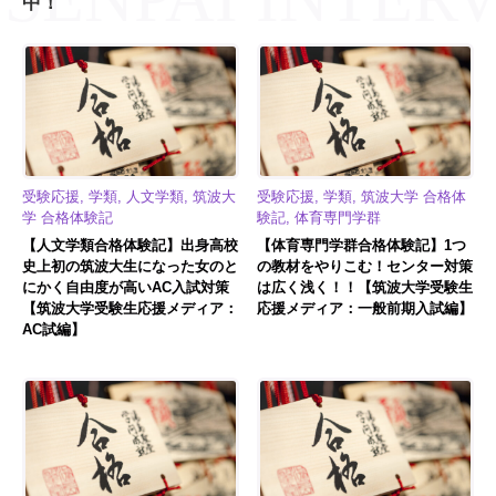
中！
受験応援, 学類, 人文学類, 筑波大
受験応援, 学類, 筑波大学 合格体
学 合格体験記
験記, 体育専門学群
【人文学類合格体験記】出身高校
【体育専門学群合格体験記】1つ
史上初の筑波大生になった女のと
の教材をやりこむ！センター対策
にかく自由度が高いAC入試対策
は広く浅く！！【筑波大学受験生
【筑波大学受験生応援メディア：
応援メディア：一般前期入試編】
AC試編】