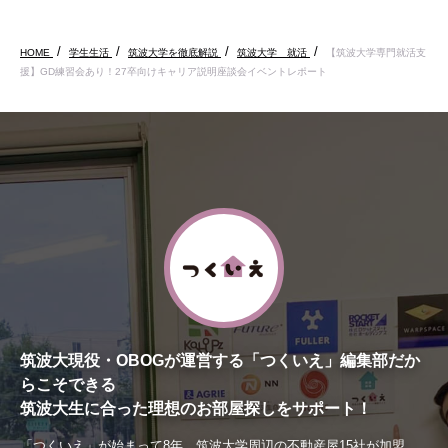
HOME
学生生活
筑波大学を徹底解説
筑波大学 就活
【筑波大学専門就活支
援】GD練習会あり！27卒向けキャリア説明座談会イベントレポート
筑波大現役・OBOGが運営する「つくいえ」編集部だか
らこそできる
筑波大生に合った理想のお部屋探しをサポート！
「つくいえ」が始まって8年。筑波大学周辺の不動産屋15社が加盟