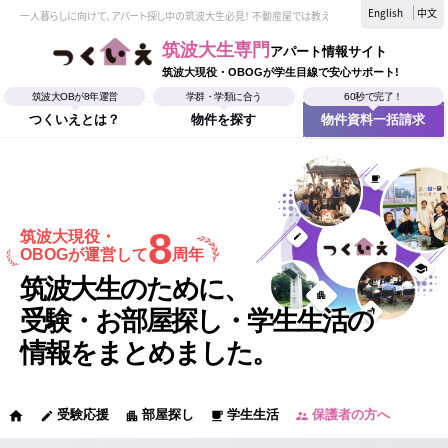
English
中文
一人暮らしに向けて、アパート探し中の筑波大生必見！ 不動産屋では教えてくれない、筑波大生なら
筑波大生専門
アパート情報サイト
筑波大現役・OBOGが学生目線で安心サポート!
筑波大OBが8年運営
学群・学類に合う
60秒で完了！
つくいえとは？
物件を探す
物件資料一括請求
8
筑波大現役・
OBOGが運営して
周年
筑波大生のために、
受験・お部屋探し・学生生活の
情報をまとめました。
受験応援
部屋探し
学生生活
保護者の方へ
home
edit
apartment
local_cafe
supervisor_account