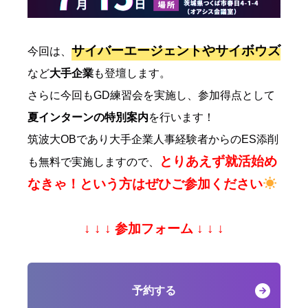
サイバーエージェントやサイボウズ
今回は、
など
大手企業
も登壇します。
さらに今回もGD練習会を実施し、参加得点として
夏インターンの特別案内
を行います！
筑波大OBであり大手企業人事経験者からのES添削
とりあえず就活始め
も無料で実施しますので、
なきゃ！という方はぜひご参加ください
↓ ↓ ↓ 参加フォーム ↓ ↓ ↓
予約する