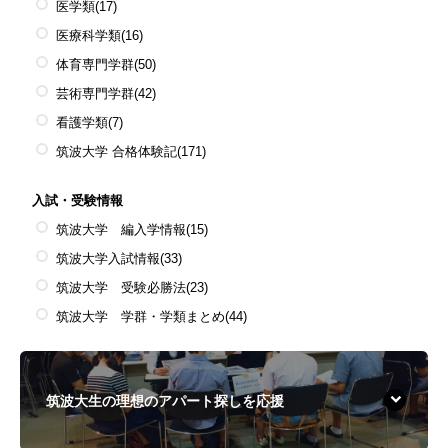
医学類
(17)
医療科学類
(16)
体育専門学群
(50)
芸術専門学群
(42)
看護学類
(7)
筑波大学 合格体験記
(171)
入試・受験情報
筑波大学 編入学情報
(15)
筑波大学入試情報
(33)
筑波大学 受験必勝法
(23)
筑波大学 学群・学類まとめ
(44)
筑波大生の理想のアパート探しを応援