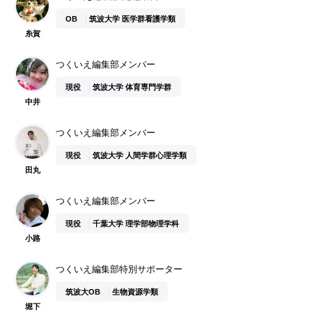
OB
筑波大学 医学群看護学類
糸賀
つくいえ編集部メンバー
現役
筑波大学 体育専門学群
中井
つくいえ編集部メンバー
現役
筑波大学 人間学群心理学類
田丸
つくいえ編集部メンバー
現役
千葉大学 理学部物理学科
小路
つくいえ編集部特別サポーター
筑波大OB
生物資源学類
堀下