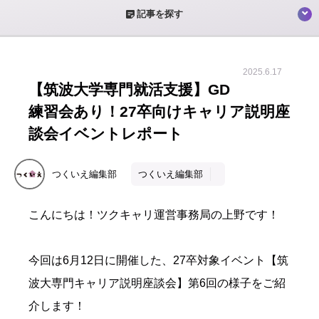
sticky_note_2
記事を探す
2025.6.17
【筑波大学専門就活支援】GD
練習会あり！27卒向けキャリア説明座
談会イベントレポート
つくいえ編集部
つくいえ編集部
こんにちは！ツクキャリ運営事務局の上野です！
今回は6月12日に開催した、27卒対象イベント【筑
波大専門キャリア説明座談会】第6回の様子をご紹
介します！