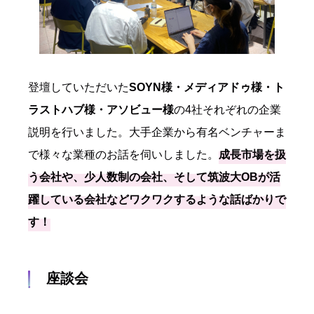
登壇していただいた
SOYN
様・メディアドゥ様・ト
ラストハブ様・アソビュー様
の4社それぞれの企業
説明を行いました。大手企業から有名ベンチャーま
で様々な業種のお話を伺いしました。
成長
市
場を扱
う
会社や、少人数制の会社、そして筑波大OBが活
躍している会社などワクワクするような話ばかりで
す！
座談会