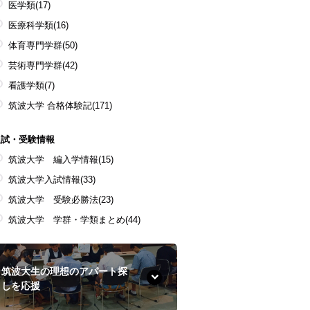
医学類
(17)
医療科学類
(16)
体育専門学群
(50)
芸術専門学群
(42)
看護学類
(7)
筑波大学 合格体験記
(171)
入試・受験情報
筑波大学 編入学情報
(15)
筑波大学入試情報
(33)
筑波大学 受験必勝法
(23)
筑波大学 学群・学類まとめ
(44)
筑波大生の理想のアパート探
しを応援