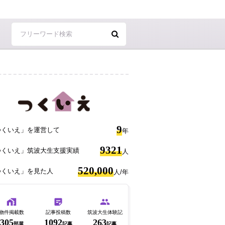
9
つくいえ」を運営して
年
9321
つくいえ」筑波大生支援実績
人
520,000
つくいえ」を見た人
人/年
物件掲載数
記事投稿数
筑波大生体験記
305
1092
263
部屋
記事
記事