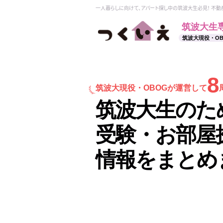
一人暮らしに向けて、アパート探し中の筑波大生必見！ 不
筑波大生
筑波大現役・O
8
筑波大現役・
OBOGが運営して
筑波大生のた
受験・お部屋
情報をまとめ