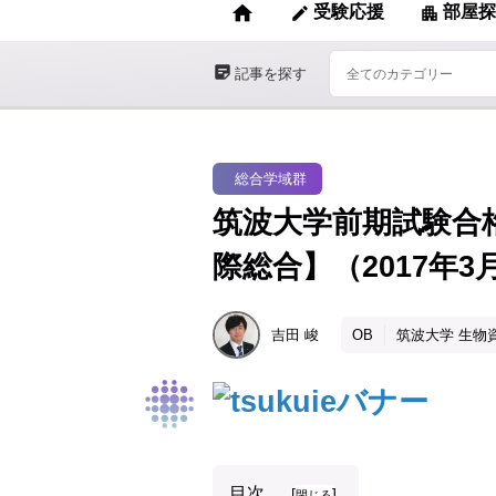
home
受験応援
部屋探
edit
apartment
sticky_note_2
記事を探す
総合学域群
筑波大学前期試験合
際総合】（2017年3
吉田
峻
OB
筑波大学 生物
目次
[
]
閉じる