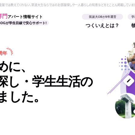
動産屋では教えてくれない、筑波大生ならではのお部屋探しや一人暮らしの知恵などをとことん掲載していま
専門
アパート情報サイト
筑波大OBが8年運営
学
BOGが学生目線で安心サポート!
つくいえとは？
周年
めに、
探し・学生生活の
ました。