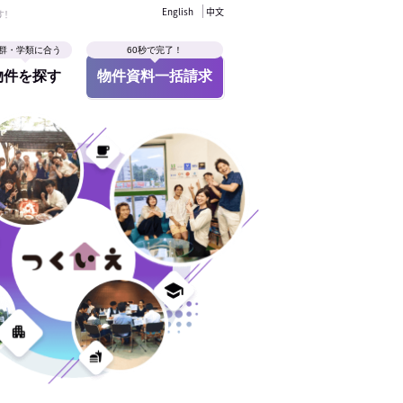
English
中文
す！
群・学類に合う
60秒で完了！
物件を探す
物件資料一括請求