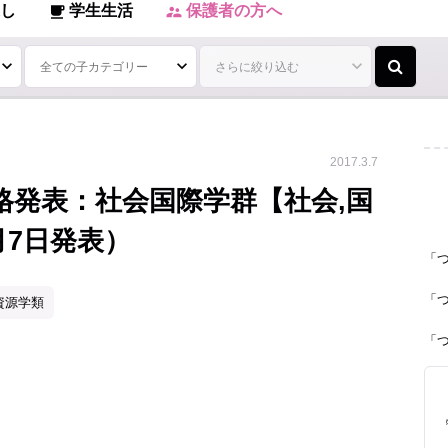
し
学生生活
保護者の方へ
local_cafe
supervisor_account
2017.3.7
格発表：社会国際学群【社会,国
月7日発表）
「
「
資源学類
「