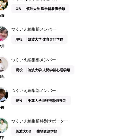
OB
筑波大学 医学群看護学類
糸賀
つくいえ編集部メンバー
現役
筑波大学 体育専門学群
中井
つくいえ編集部メンバー
現役
筑波大学 人間学群心理学類
田丸
つくいえ編集部メンバー
現役
千葉大学 理学部物理学科
小路
つくいえ編集部特別サポーター
筑波大OB
生物資源学類
堀下