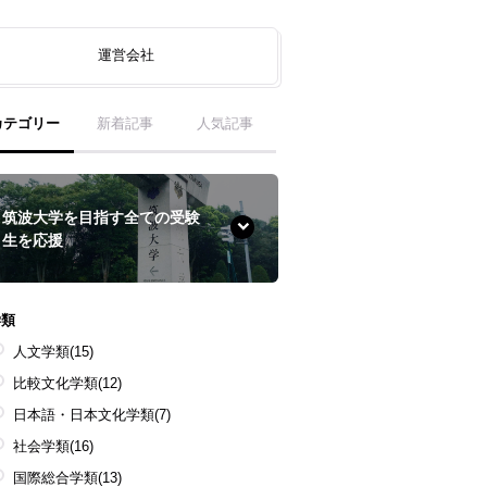
運営会社
カテゴリー
新着記事
人気記事
筑波大学を目指す全ての受験
生を応援
学類
人文学類
(15)
比較文化学類
(12)
日本語・日本文化学類
(7)
社会学類
(16)
国際総合学類
(13)