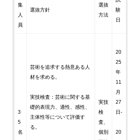
集
選抜
選抜方針
験
人
方法
日
員
20
25
芸術を追求する熱意ある人
年
材を求める。
11
月
実技検査：芸術に関する基
実技
27
礎的表現力、適性、感性、
3
検
日-
主体性等について評価す
5
査、
る。
名
個別
20