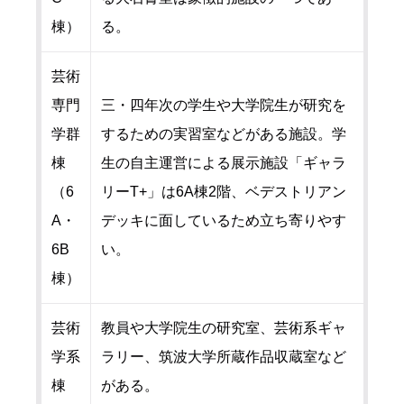
棟）
る。
芸術
専門
三・四年次の学生や大学院生が研究を
学群
するための実習室などがある施設。学
棟
生の自主運営による展示施設「ギャラ
（6
リーT+」は6A棟2階、ベデストリアン
A・
デッキに面しているため立ち寄りやす
6B
い。
棟）
芸術
教員や大学院生の研究室、芸術系ギャ
学系
ラリー、筑波大学所蔵作品収蔵室など
棟
がある。