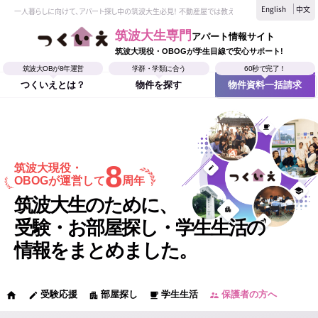
English
中文
一人暮らしに向けて、アパート探し中の筑波大生必見！ 不動産屋では教えてくれない、筑波大生なら
筑波大生専門
アパート情報サイト
筑波大現役・OBOGが学生目線で安心サポート!
筑波大OBが8年運営
学群・学類に合う
60秒で完了！
つくいえとは？
物件を探す
物件資料一括請求
8
筑波大現役・
OBOGが運営して
周年
筑波大生のために、
受験・お部屋探し・学生生活の
情報をまとめました。
受験応援
部屋探し
学生生活
保護者の方へ
home
edit
apartment
local_cafe
supervisor_account