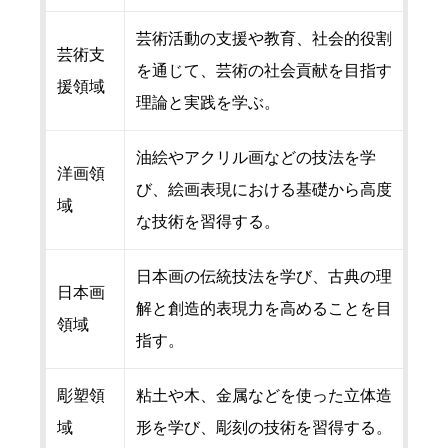
芸術活動の支援や教育、社会的役割
芸術支
を通じて、芸術の社会貢献を目指す
援領域
理論と実践を学ぶ。
油絵やアクリル画などの技法を学
洋画領
び、絵画表現における基礎から高度
域
な技術を習得する。
日本画の伝統技法を学び、古典の理
日本画
解と創造的表現力を高めることを目
領域
指す。
彫塑領
粘土や木、金属などを使った立体造
域
形を学び、彫刻の技術を習得する。