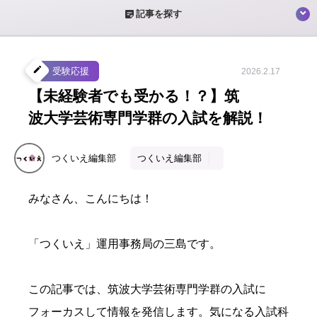
sticky_note_2
記事を探す
create
受験応援
2026.2.17
【未経験者でも受かる！？】筑
波大学芸術専門学群の入試を解説！
つくいえ編集部
つくいえ編集部
みなさん、こんにちは！
「つくいえ」運用事務局の三島です。
この記事では、筑波大学芸術専門学群の入試に
フォーカスして情報を発信します。気になる入試科