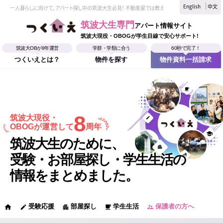
English
中文
一人暮らしに向けて、アパート探し中の筑波大生必見！ 不動産屋では教えてくれない、筑波大生なら
筑波大生専門
アパート情報サイト
筑波大現役・OBOGが学生目線で安心サポート!
筑波大OBが8年運営
学群・学類に合う
60秒で完了！
つくいえとは？
物件を探す
物件資料一括請求
8
筑波大現役・
OBOGが運営して
周年
筑波大生のために、
受験・お部屋探し・学生生活の
情報をまとめました。
受験応援
部屋探し
学生生活
保護者の方へ
home
edit
apartment
local_cafe
supervisor_account