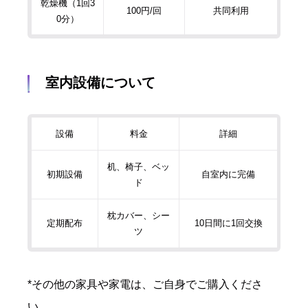
乾燥機（1回3
100円/回
共同利用
0分）
室内設備について
設備
料金
詳細
机、椅子、ベッ
初期設備
自室内に完備
ド
枕カバー、シー
定期配布
10日間に1回交換
ツ
*その他の家具や家電は、ご自身でご購入くださ
い。