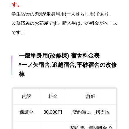
す。
学生宿舎の8割が単身利用(一人暮らし用)であり、
改修済みのお部屋です。
新入生はこの料金がベース
です！
一般単身用(改修棟) 宿舎料金表
*一ノ矢宿舎,追越宿舎,平砂宿舎の改修
棟
内訳
料金
詳細
保証金
30,000円
契約時に一括支払
契約時に年間料金で