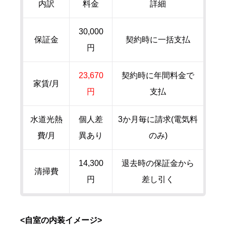
内訳
料金
詳細
30,000
保証金
契約時に一括支払
円
23,670
契約時に年間料金で
家賃/月
円
支払
水道光熱
個人差
3か月毎に請求(電気料
費/月
異あり
のみ)
14,300
退去時の保証金から
清掃費
円
差し引く
<自室の内装イメージ>