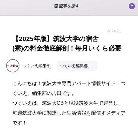
sticky_note_2
記事を探す
2024.7.1
【2025年版】筑波大学の宿舎
(寮)の料金徹底解剖！毎月いくら必要
つくいえ編集部
つくいえ編集部
こんにちは！筑波大生専門アパート情報サイト「つ
くいえ」編集部の吉田です。
つくいえは、筑波大OBと現役筑波大生で運営し、
毎週筑波大学に関連した生活情報を配信すメディア
です！