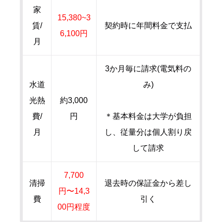
家
15,380~3
賃/
契約時に年間料金で支払
6,100円
月
3か月毎に請求(電気料の
水道
み)
光熱
約3,000
費/
円
＊基本料金は大学が負担
月
し、従量分は個人割り戻
して請求
7,700
清掃
退去時の保証金から差し
円〜14,3
費
引く
00円程度