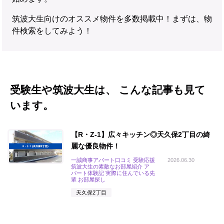
筑波大生向けのオススメ物件を多数掲載中！まずは、物
件検索をしてみよう！
受験生や筑波大生は、 こんな記事も見て
います。
【R・Z-1】広々キッチン◎天久保2丁目の綺
麗な優良物件！
一誠商事アパート口コミ 受験応援
2026.06.30
筑波大生の素敵なお部屋紹介 ア
パート体験記 実際に住んでいる先
輩 お部屋探し
天久保2丁目