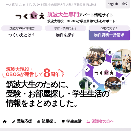
English
中文
一人暮らしに向けて、アパート探し中の筑波大生必見！ 不動産屋では教えてくれない、筑波大生なら
筑波大生専門
アパート情報サイト
筑波大現役・OBOGが学生目線で安心サポート!
筑波大OBが8年運営
学群・学類に合う
60秒で完了！
つくいえとは？
物件を探す
物件資料一括請求
8
筑波大現役・
OBOGが運営して
周年
筑波大生のために、
受験・お部屋探し・学生生活の
情報をまとめました。
受験応援
部屋探し
学生生活
保護者の方へ
home
edit
apartment
local_cafe
supervisor_account