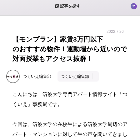
sticky_note_2
記事を探す
2022.7.26
【モンブラン】家賃3万円以下
のおすすめ物件！運動場から近いので
対面授業もアクセス抜群！
つくいえ編集部
つくいえ編集部
こんにちは！筑波大学専門アパート情報サイト「つ
くいえ」事務局です。
今回は、筑波大学の在校生による筑波大学周辺のア
パート・マンションに対して生の声を聞いてきまし