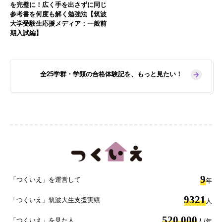
を完璧に！広く手を出さずに同じ
参考書を何度も解く勉強法【筑波
大学受験生応援メディア：一般前
期入試編】
全25学群・学類の合格体験記を、もっと見たい！
9
「つくいえ」を運営して
年
9321
「つくいえ」筑波大生支援実績
人
520,000
「つくいえ」を見た人
人/年