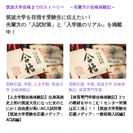
筑波大学合格までのストーリー ～先輩方の合格体験記～
筑波大学を目指す受験生に伝えたい！
先輩方の「入試対策」と「入学後のリアル」を掲載
中！
受験応援, 学類, 人文学類, 筑波大
受験応援, 学類, 筑波大学 合格体
学 合格体験記
験記, 体育専門学群
【人文学類合格体験記】出身高校
【体育専門学群合格体験記】1つ
史上初の筑波大生になった女のと
の教材をやりこむ！センター対策
にかく自由度が高いAC入試対策
は広く浅く！！【筑波大学受験生
【筑波大学受験生応援メディア：
応援メディア：一般前期入試編】
AC試編】