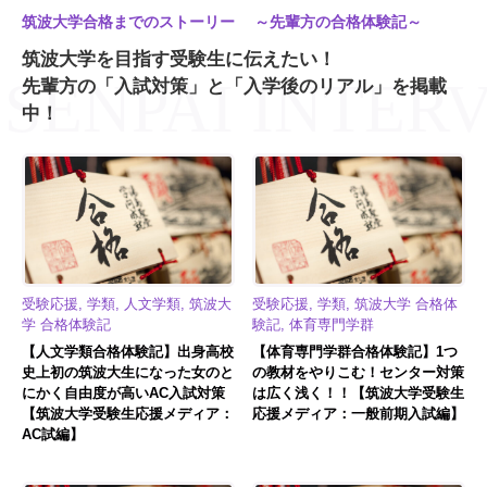
筑波大学合格までのストーリー ～先輩方の合格体験記～
筑波大学を目指す受験生に伝えたい！
先輩方の「入試対策」と「入学後のリアル」を掲載
中！
受験応援, 学類, 人文学類, 筑波大
受験応援, 学類, 筑波大学 合格体
学 合格体験記
験記, 体育専門学群
【人文学類合格体験記】出身高校
【体育専門学群合格体験記】1つ
史上初の筑波大生になった女のと
の教材をやりこむ！センター対策
にかく自由度が高いAC入試対策
は広く浅く！！【筑波大学受験生
【筑波大学受験生応援メディア：
応援メディア：一般前期入試編】
AC試編】