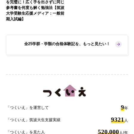
を完璧に！広く手を出さずに同じ
参考書を何度も解く勉強法【筑波
大学受験生応援メディア：一般前
期入試編】
全25学群・学類の合格体験記を、もっと見たい！
9
「つくいえ」を運営して
年
9321
「つくいえ」筑波大生支援実績
人
520,000
「つくいえ」を見た人
人/年