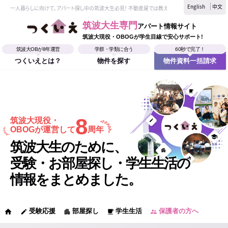
English
中文
一人暮らしに向けて、アパート探し中の筑波大生必見！ 不動産屋では教えてくれない、筑波大生なら
筑波大生専門
アパート情報サイト
筑波大現役・OBOGが学生目線で安心サポート!
筑波大OBが8年運営
学群・学類に合う
60秒で完了！
つくいえとは？
物件を探す
物件資料一括請求
8
筑波大現役・
OBOGが運営して
周年
筑波大生のために、
受験・お部屋探し・学生生活の
情報をまとめました。
受験応援
部屋探し
学生生活
保護者の方へ
home
edit
apartment
local_cafe
supervisor_account