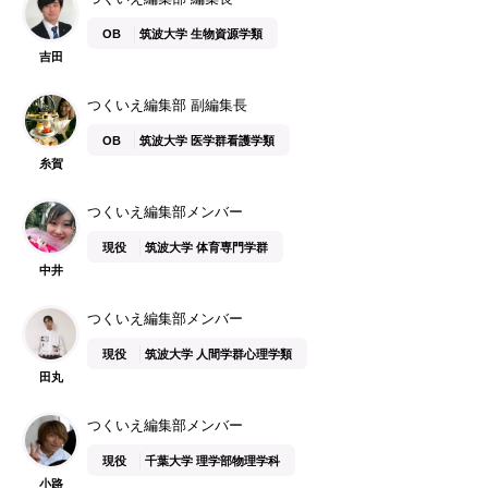
OB
筑波大学 生物資源学類
吉田
つくいえ編集部 副編集長
OB
筑波大学 医学群看護学類
糸賀
つくいえ編集部メンバー
現役
筑波大学 体育専門学群
中井
つくいえ編集部メンバー
現役
筑波大学 人間学群心理学類
田丸
つくいえ編集部メンバー
現役
千葉大学 理学部物理学科
小路