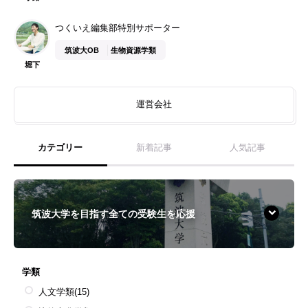
つくいえ編集部特別サポーター
筑波大OB
生物資源学類
堀下
運営会社
カテゴリー
新着記事
人気記事
筑波大学を目指す全ての受験生を応援
学類
人文学類
(15)