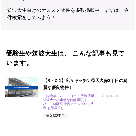
筑波大生向けのオススメ物件を多数掲載中！まずは、物
件検索をしてみよう！
受験生や筑波大生は、 こんな記事も見て
います。
【R・Z-1】広々キッチン◎天久保2丁目の綺
麗な優良物件！
一誠商事アパート口コミ 受験応援
2026.06.30
筑波大生の素敵なお部屋紹介 ア
パート体験記 実際に住んでいる先
輩 お部屋探し
天久保2丁目