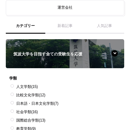
運営会社
カテゴリー
新着記事
人気記事
筑波大学を目指す全ての受験生を応援
学類
人文学類
(15)
比較文化学類
(12)
日本語・日本文化学類
(7)
社会学類
(16)
国際総合学類
(13)
教育学類
(9)