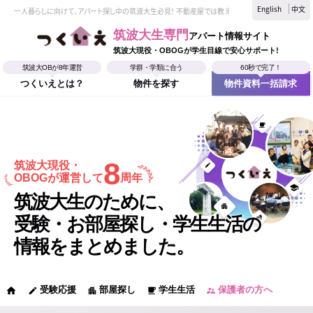
English
中文
一人暮らしに向けて、アパート探し中の筑波大生必見！ 不動産屋では教えてくれない、筑波大生なら
筑波大生専門
アパート情報サイト
筑波大現役・OBOGが学生目線で安心サポート!
筑波大OBが8年運営
学群・学類に合う
60秒で完了！
つくいえとは？
物件を探す
物件資料一括請求
8
筑波大現役・
OBOGが運営して
周年
筑波大生のために、
受験・お部屋探し・学生生活の
情報をまとめました。
受験応援
部屋探し
学生生活
保護者の方へ
home
edit
apartment
local_cafe
supervisor_account