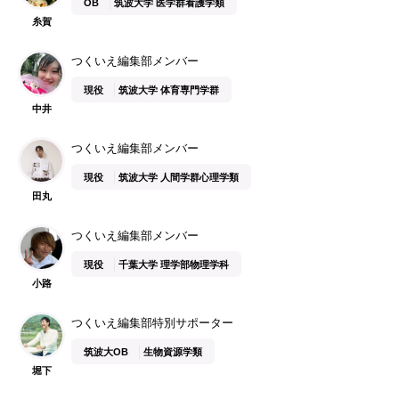
OB
筑波大学 医学群看護学類
糸賀
つくいえ編集部メンバー
現役
筑波大学 体育専門学群
中井
つくいえ編集部メンバー
現役
筑波大学 人間学群心理学類
田丸
つくいえ編集部メンバー
現役
千葉大学 理学部物理学科
小路
つくいえ編集部特別サポーター
筑波大OB
生物資源学類
堀下