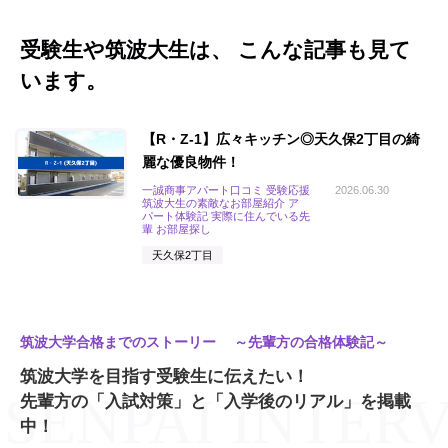
受験生や筑波大生は、 こんな記事も見て
います。
【R・Z-1】広々キッチン◎天久保2丁目の綺
麗な優良物件！
一誠商事アパート口コミ 受験応援
2026.06.30
筑波大生の素敵なお部屋紹介 ア
パート体験記 実際に住んでいる先
輩 お部屋探し
天久保2丁目
筑波大学合格までのストーリー ～先輩方の合格体験記～
筑波大学を目指す受験生に伝えたい！
先輩方の「入試対策」と「入学後のリアル」を掲載
中！