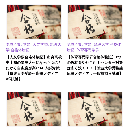
受験応援, 学類, 人文学類, 筑波大
受験応援, 学類, 筑波大学 合格体
学 合格体験記
験記, 体育専門学群
【人文学類合格体験記】出身高校
【体育専門学群合格体験記】1つ
史上初の筑波大生になった女のと
の教材をやりこむ！センター対策
にかく自由度が高いAC入試対策
は広く浅く！！【筑波大学受験生
【筑波大学受験生応援メディア：
応援メディア：一般前期入試編】
AC試編】