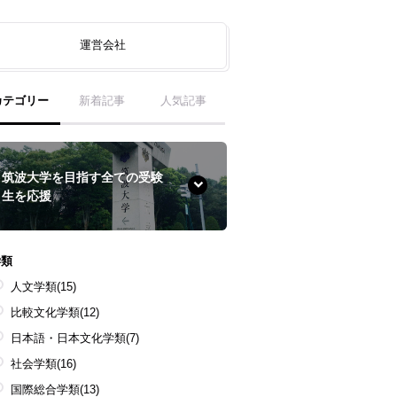
運営会社
カテゴリー
新着記事
人気記事
筑波大学を目指す全ての受験
生を応援
学類
人文学類
(15)
比較文化学類
(12)
日本語・日本文化学類
(7)
社会学類
(16)
国際総合学類
(13)