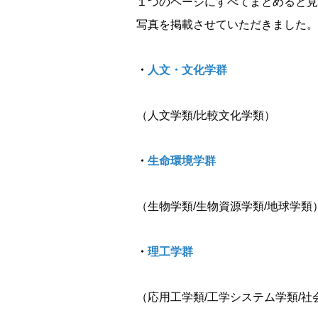
１つのページにすべてまとめると見
写真を掲載させていただきました。
・
人文・文化学群
（人文学類/比較文化学類）
・
生命環境学群
（生物学類/生物資源学類/地球学類
・
理工学群
（応用工学類/工学システム学類/社