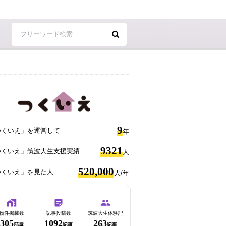
9
つくいえ」を運営して
年
9321
つくいえ」筑波大生支援実績
人
520,000
つくいえ」を見た人
人/年
物件掲載数
記事投稿数
筑波大生体験記
305
1092
263
部屋
記事
記事