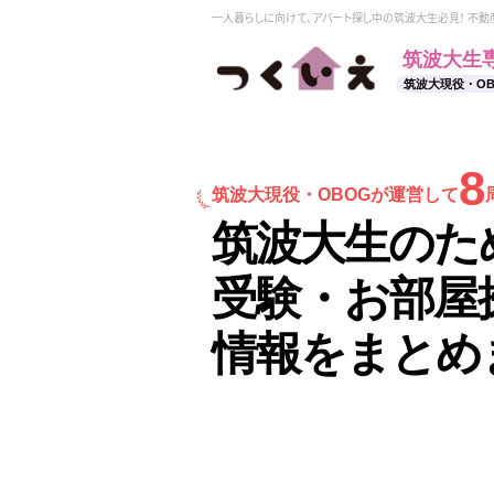
一人暮らしに向けて、アパート探し中の筑波大生必見！ 不
筑波大生
筑波大現役・O
8
筑波大現役・
OBOGが運営して
筑波大生のた
受験・お部屋
情報をまとめ