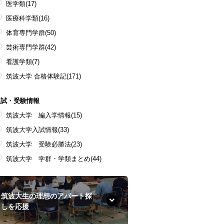
医学類
(17)
医療科学類
(16)
体育専門学群
(50)
芸術専門学群
(42)
看護学類
(7)
筑波大学 合格体験記
(171)
入試・受験情報
筑波大学 編入学情報
(15)
筑波大学入試情報
(33)
筑波大学 受験必勝法
(23)
筑波大学 学群・学類まとめ
(44)
筑波大生の理想のアパート探
しを応援