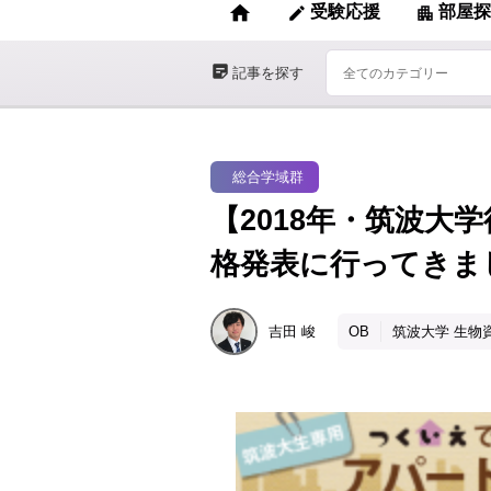
home
受験応援
部屋探
edit
apartment
sticky_note_2
記事を探す
総合学域群
【2018年・筑波大
格発表に行ってきま
吉田
峻
OB
筑波大学 生物