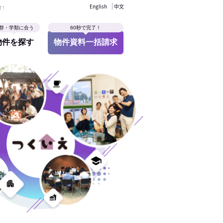
English
中文
す！
群・学類に合う
60秒で完了！
物件を探す
物件資料一括請求