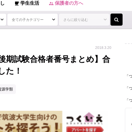
し
学生生活
保護者の方へ
local_cafe
supervisor_account
2018.3.20
学後期試験合格者番号まとめ】合
した！
「
「
資源学類
「