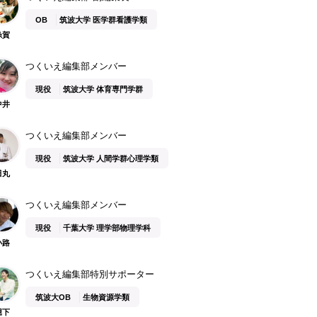
OB
筑波大学 医学群看護学類
糸賀
つくいえ編集部メンバー
現役
筑波大学 体育専門学群
中井
つくいえ編集部メンバー
現役
筑波大学 人間学群心理学類
田丸
つくいえ編集部メンバー
現役
千葉大学 理学部物理学科
小路
つくいえ編集部特別サポーター
筑波大OB
生物資源学類
堀下