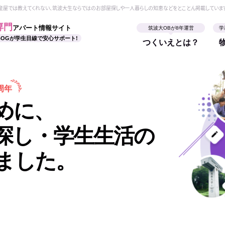
動産屋では教えてくれない、筑波大生ならではのお部屋探しや一人暮らしの知恵などをとことん掲載していま
専門
アパート情報サイト
筑波大OBが8年運営
学
BOGが学生目線で安心サポート!
つくいえとは？
周年
めに、
探し・学生生活の
ました。