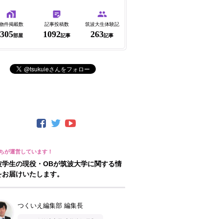
物件掲載数
記事投稿数
筑波大生体験記
305
1092
263
部屋
記事
記事
波学生の現役・OBが筑波大学に関する情
をお届けいたします。
つくいえ編集部 編集長