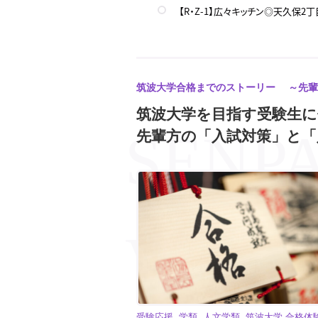
【R・Z-1】広々キッチン◎天久保
【スプリングフィールド2】綺麗でオ
【筑波大数学】筑波大二次試験入試 
【筑波大英語】筑波大二次試験入試 
筑波大学合格までのストーリー ～先輩
筑波大学を目指す受験生
【ロイヤルKⅢマンション】ジムか
先輩方の「入試対策」と「
【ホワイトハウス】リフォーム済で
筑波大生専門就活支援センター「ツク
【中山ビル】収納広々！良いところ
受験応援, 学類, 人文学類, 筑波大学 合格体