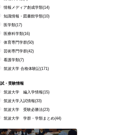
情報メディア創成学類
(14)
知識情報・図書館学類
(10)
医学類
(17)
医療科学類
(16)
体育専門学群
(50)
芸術専門学群
(42)
看護学類
(7)
筑波大学 合格体験記
(171)
入試・受験情報
筑波大学 編入学情報
(15)
筑波大学入試情報
(33)
筑波大学 受験必勝法
(23)
筑波大学 学群・学類まとめ
(44)