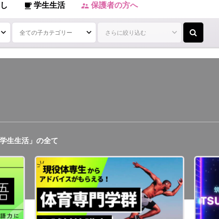
し
学生生活
保護者の方へ
local_cafe
supervisor_account
学生生活」の全て