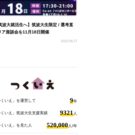
筑波大就活生へ】筑波大生限定 / 選考直
ア座談会を11月18日開催
2022.09.27
9
つくいえ」を運営して
年
9321
つくいえ」筑波大生支援実績
人
520,000
つくいえ」を見た人
人/年