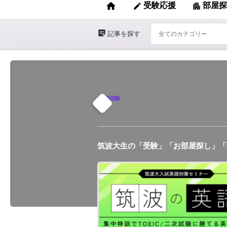
home
受験応援
部屋探
edit
apartment
sticky_note_2
記事を探す
筑波大生の「受験」「お部屋探し」「