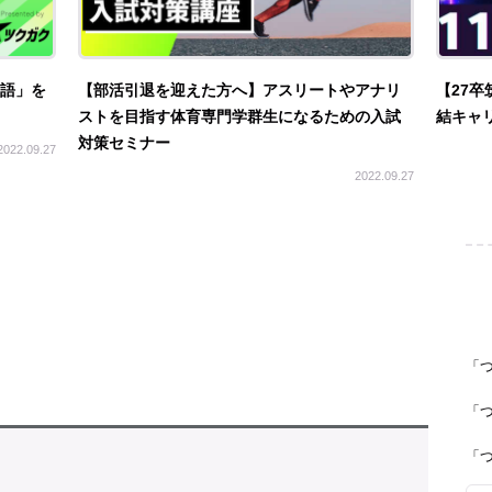
英語」を
【部活引退を迎えた方へ】アスリートやアナリ
【27卒
ストを目指す体育専門学群生になるための入試
結キャリ
対策セミナー
2022.09.27
2022.09.27
「
「
「