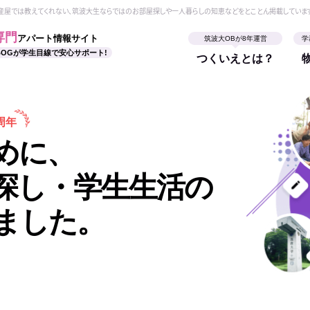
動産屋では教えてくれない、筑波大生ならではのお部屋探しや一人暮らしの知恵などをとことん掲載していま
専門
アパート情報サイト
筑波大OBが8年運営
学
BOGが学生目線で安心サポート!
つくいえとは？
周年
めに、
探し・学生生活の
ました。