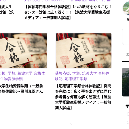
筑波大生
【体育専門学群合格体験記】1つの教材をやりこむ！
対策【筑
センター対策は広く浅く！！【筑波大学受験生応援
メディア：一般前期入試編】
援, 学類, 筑波大学 合格体
受験応援, 学類, 筑波大学 合格体
, 生物資源学類
験記, 応用理工学類
大学生物資源学類（一般前
【応用理工学類合格体験記】良問
合格体験記〜黒川真臣さん
を完璧に！広く手を出さずに同じ
参考書を何度も解く勉強法【筑波
大学受験生応援メディア：一般前
期入試編】