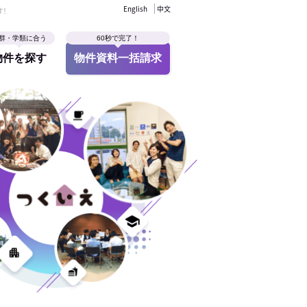
English
中文
す！
群・学類に合う
60秒で完了！
物件を探す
物件資料一括請求