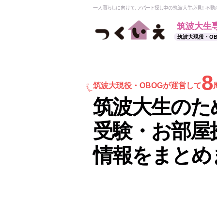
一人暮らしに向けて、アパート探し中の筑波大生必見！ 不
筑波大生
筑波大現役・O
8
筑波大現役・
OBOGが運営して
筑波大生のた
受験・お部屋
情報をまとめ