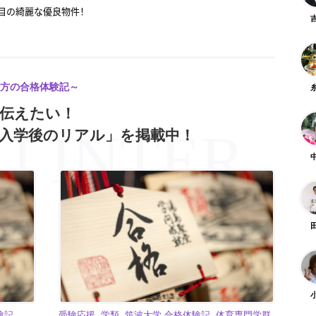
2丁目の綺麗な優良物件！
ートロック付き！アクセス良好な築浅物件
「数学」を解説します！
「英語」を解説します！
方の合格体験記～
に伝えたい！
ら近い！桜一丁目の広々物件
入学後のリアル」を掲載中！
綺麗！天久保2丁目の優良物件
キャリ」とは？| 28卒就活イベント初回（第12回）レポート
満載の桜エリアで自炊も部活も両立できる
験記
受験応援, 学類, 筑波大学 合格体験記, 体育専門学群