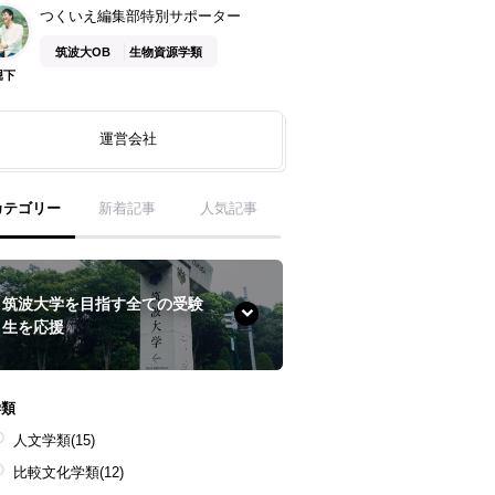
つくいえ編集部特別サポーター
筑波大OB
生物資源学類
堀下
運営会社
カテゴリー
新着記事
人気記事
筑波大学を目指す全ての受験
生を応援
学類
人文学類
(15)
比較文化学類
(12)