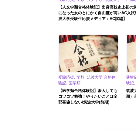
【人文学類合格体験記】出身高校史上初の
になった女のとにかく自由度が高いAC入試
波大学受験生応援メディア：AC試編】
受験応援, 学類, 筑波大学 合格体
受験応
験記, 医学類
験記
【医学類合格体験記】浪人しても
筑波
コツコツ勉強！やりたいことは全
期）
部妥協しない/筑波大学(前期)