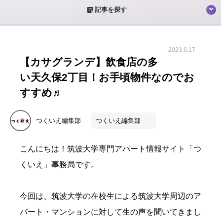
sticky_note_2
記事を探す
2023.6.17
【カサグランデ】飲食店の多
い天久保2丁目！お手頃物件なのでお
すすめ♬
つくいえ編集部
つくいえ編集部
こんにちは！筑波大学専門アパート情報サイト「つ
くいえ」事務局です。
今回は、筑波大学の在校生による筑波大学周辺のア
パート・マンションに対して生の声を聞いてきまし