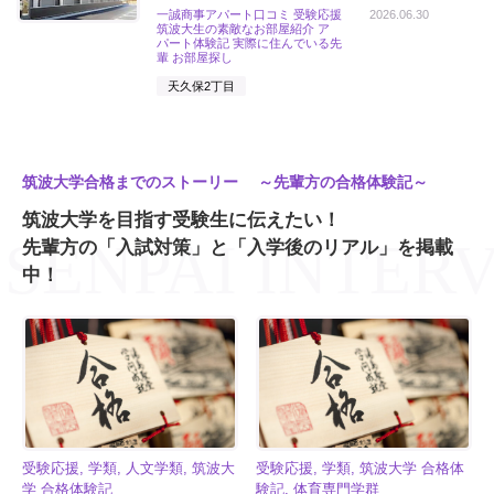
一誠商事アパート口コミ 受験応援
2026.06.30
筑波大生の素敵なお部屋紹介 ア
パート体験記 実際に住んでいる先
輩 お部屋探し
天久保2丁目
筑波大学合格までのストーリー ～先輩方の合格体験記～
筑波大学を目指す受験生に伝えたい！
先輩方の「入試対策」と「入学後のリアル」を掲載
中！
受験応援, 学類, 人文学類, 筑波大
受験応援, 学類, 筑波大学 合格体
学 合格体験記
験記, 体育専門学群