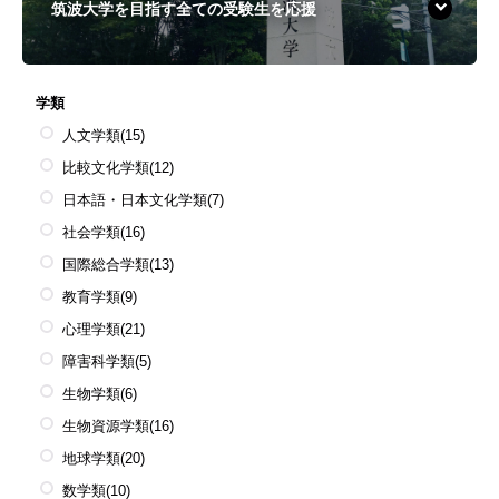
筑波大学を目指す全ての受験生を応援
学類
人文学類
(15)
比較文化学類
(12)
日本語・日本文化学類
(7)
社会学類
(16)
国際総合学類
(13)
教育学類
(9)
心理学類
(21)
障害科学類
(5)
生物学類
(6)
生物資源学類
(16)
地球学類
(20)
数学類
(10)