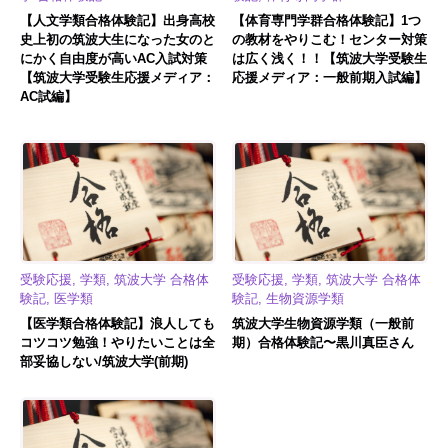
【人文学類合格体験記】出身高校
【体育専門学群合格体験記】1つ
史上初の筑波大生になった女のと
の教材をやりこむ！センター対策
にかく自由度が高いAC入試対策
は広く浅く！！【筑波大学受験生
【筑波大学受験生応援メディア：
応援メディア：一般前期入試編】
AC試編】
受験応援, 学類, 筑波大学 合格体
受験応援, 学類, 筑波大学 合格体
験記, 医学類
験記, 生物資源学類
【医学類合格体験記】浪人しても
筑波大学生物資源学類（一般前
コツコツ勉強！やりたいことは全
期）合格体験記〜黒川真臣さん
部妥協しない/筑波大学(前期)