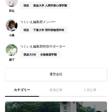
現役
筑波大学 人間学群心理学類
田丸
つくいえ編集部メンバー
現役
千葉大学 理学部物理学科
小路
つくいえ編集部特別サポーター
筑波大OB
生物資源学類
堀下
運営会社
カテゴリー
新着記事
人気記事