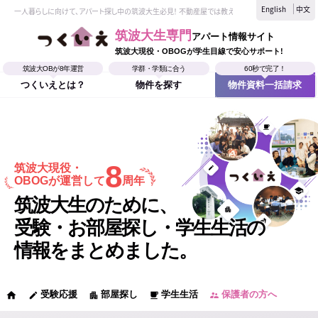
English
中文
一人暮らしに向けて、アパート探し中の筑波大生必見！ 不動産屋では教えてくれない、筑波大生なら
筑波大生専門
アパート情報サイト
筑波大現役・OBOGが学生目線で安心サポート!
筑波大OBが8年運営
学群・学類に合う
60秒で完了！
つくいえとは？
物件を探す
物件資料一括請求
8
筑波大現役・
OBOGが運営して
周年
筑波大生のために、
受験・お部屋探し・学生生活の
情報をまとめました。
受験応援
部屋探し
学生生活
保護者の方へ
home
edit
apartment
local_cafe
supervisor_account