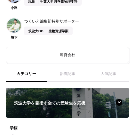
現役
千葉大学 理学部物理学科
小路
つくいえ編集部特別サポーター
筑波大OB
生物資源学類
堀下
運営会社
カテゴリー
新着記事
人気記事
筑波大学を目指す全ての受験生を応援
学類