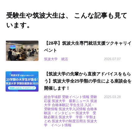
受験生や筑波大生は、 こんな記事も見て
います。
【28卒】筑波大生専門就活支援ツクキャリイ
ベント
筑波大学 就活
2026.07.07
【筑波大学の先輩から直接アドバイスをもら
う】筑波大学全25学類の学生による座談会を
開催します！
総合学域群 受験イベント情報 受験
2025.03.28
応援 筑波大学 最新ニュース 筑波
大学 合格体験記 学生生活 入試・
受験情報 筑波大学入試情報 合格体
験談・インタビュー 筑波大学 受
験必勝法 筑波大学 学群・学類ま
とめ 筑波大学の制度活用法 筑波大
学 イベント情報