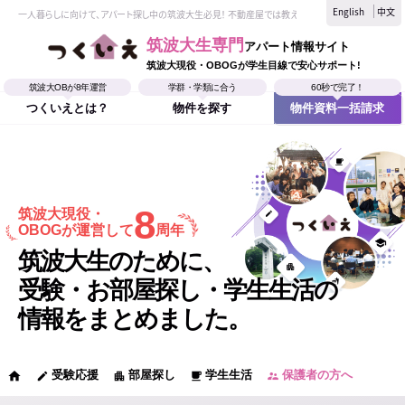
English
中文
一人暮らしに向けて、アパート探し中の筑波大生必見！ 不動産屋では教えてくれない、筑波大生なら
筑波大生専門
アパート情報サイト
筑波大現役・OBOGが学生目線で安心サポート!
筑波大OBが8年運営
学群・学類に合う
60秒で完了！
つくいえとは？
物件を探す
物件資料一括請求
8
筑波大現役・
OBOGが運営して
周年
筑波大生のために、
受験・お部屋探し・学生生活の
情報をまとめました。
受験応援
部屋探し
学生生活
保護者の方へ
home
edit
apartment
local_cafe
supervisor_account