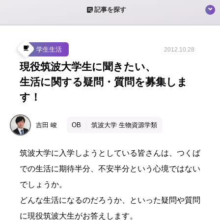
sticky_note_2
記事を探す
local_cafe
学生生活
2012.10.28
現役筑波大学生に聞きたい、
生活に関する疑問・質問を募集しま
す！
吉田
峻
OB
筑波大学 生物資源学類
筑波大学に入学しようとしている皆さんは、つくば
での生活に期待半分、不安半分という心境ではない
でしょうか。
どんな生活になるのだろうか、といった疑問や質問
に現役筑波大生がお答えします。