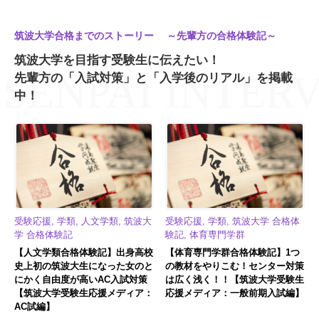
筑波大学合格までのストーリー ～先輩方の合格体験記～
筑波大学を目指す受験生に伝えたい！
先輩方の「入試対策」と「入学後のリアル」を掲載
中！
受験応援, 学類, 人文学類, 筑波大
受験応援, 学類, 筑波大学 合格体
学 合格体験記
験記, 体育専門学群
【人文学類合格体験記】出身高校
【体育専門学群合格体験記】1つ
史上初の筑波大生になった女のと
の教材をやりこむ！センター対策
にかく自由度が高いAC入試対策
は広く浅く！！【筑波大学受験生
【筑波大学受験生応援メディア：
応援メディア：一般前期入試編】
AC試編】