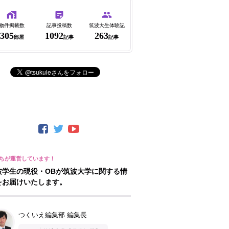
物件掲載数
記事投稿数
筑波大生体験記
305
1092
263
部屋
記事
記事
波学生の現役・OBが筑波大学に関する情
をお届けいたします。
つくいえ編集部 編集長