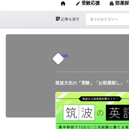
home
受験応援
部屋探
edit
apartment
sticky_note_2
記事を探す
筑波大生の「受験」「お部屋探し」「