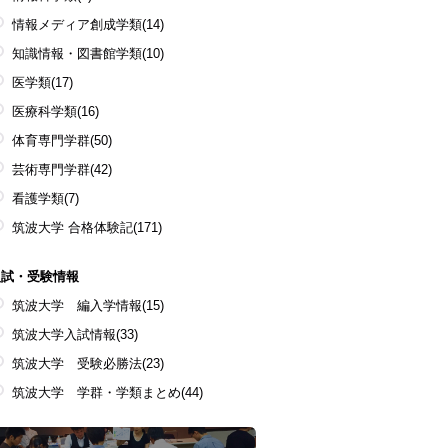
情報メディア創成学類
(14)
知識情報・図書館学類
(10)
医学類
(17)
医療科学類
(16)
体育専門学群
(50)
芸術専門学群
(42)
看護学類
(7)
筑波大学 合格体験記
(171)
入試・受験情報
筑波大学 編入学情報
(15)
筑波大学入試情報
(33)
筑波大学 受験必勝法
(23)
筑波大学 学群・学類まとめ
(44)