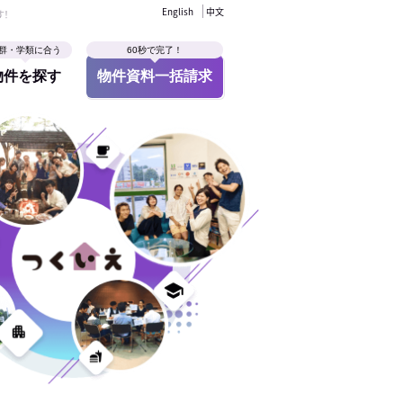
English
中文
す！
群・学類に合う
60秒で完了！
物件を探す
物件資料一括請求