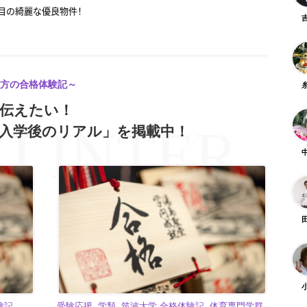
2丁目の綺麗な優良物件！
ートロック付き！アクセス良好な築浅物件
「数学」を解説します！
「英語」を解説します！
方の合格体験記～
に伝えたい！
ら近い！桜一丁目の広々物件
入学後のリアル」を掲載中！
綺麗！天久保2丁目の優良物件
キャリ」とは？| 28卒就活イベント初回（第12回）レポート
満載の桜エリアで自炊も部活も両立できる
験記
受験応援, 学類, 筑波大学 合格体験記, 体育専門学群