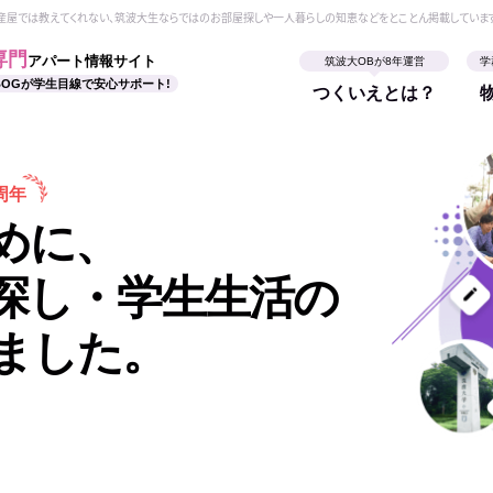
動産屋では教えてくれない、筑波大生ならではのお部屋探しや一人暮らしの知恵などをとことん掲載していま
専門
アパート情報サイト
筑波大OBが8年運営
学
BOGが学生目線で安心サポート!
つくいえとは？
周年
めに、
探し・学生生活の
ました。