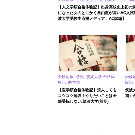
【人文学類合格体験記】出身高校史上初の
になった女のとにかく自由度が高いAC入試
波大学受験生応援メディア：AC試編】
受験応援, 学類, 筑波大学 合格体
受験応
験記, 医学類
験記
【医学類合格体験記】浪人しても
筑波
コツコツ勉強！やりたいことは全
期）
部妥協しない/筑波大学(前期)