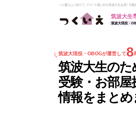
一人暮らしに向けて、アパート探し中の筑波大生必見！ 不
筑波大生
筑波大現役・O
8
筑波大現役・
OBOGが運営して
筑波大生のた
受験・お部屋
情報をまとめ