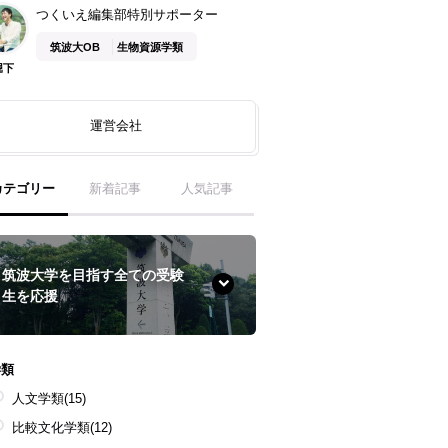
つくいえ編集部特別サポーター
筑波大OB
生物資源学類
堀下
運営会社
カテゴリー
新着記事
人気記事
筑波大学を目指す全ての受験
生を応援
学類
人文学類
(15)
比較文化学類
(12)