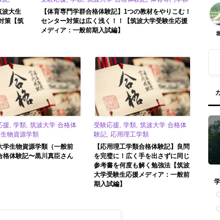
筑波大生
【体育専門学群合格体験記】1つの教材をやりこむ！
対策【筑
センター対策は広く浅く！！【筑波大学受験生応援
メディア：一般前期入試編】
援, 学類, 筑波大学 合格体
受験応援, 学類, 筑波大学 合格体
, 生物資源学類
験記, 応用理工学類
大学生物資源学類（一般前
【応用理工学類合格体験記】良問
合格体験記〜黒川真臣さん
を完璧に！広く手を出さずに同じ
参考書を何度も解く勉強法【筑波
大学受験生応援メディア：一般前
期入試編】