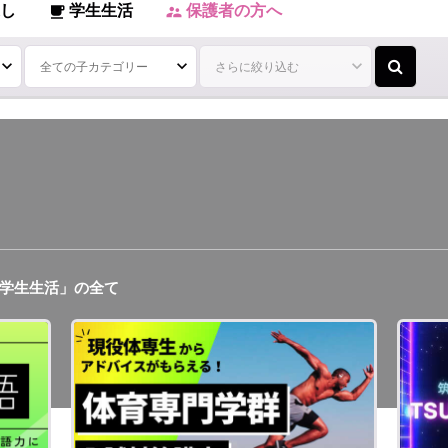
し
学生生活
保護者の方へ
local_cafe
supervisor_account
学生生活」の全て