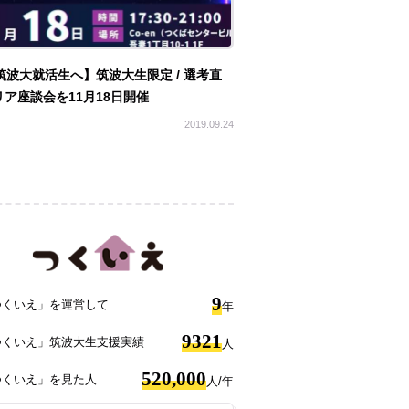
筑波大就活生へ】筑波大生限定 / 選考直
ア座談会を11月18日開催
2019.09.24
9
つくいえ」を運営して
年
9321
つくいえ」筑波大生支援実績
人
520,000
つくいえ」を見た人
人/年