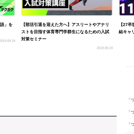
英語」を
【部活引退を迎えた方へ】アスリートやアナリ
【27卒
ストを目指す体育専門学群生になるための入試
結キャリ
対策セミナー
2019.09.24
2019.09.24
「
「
「