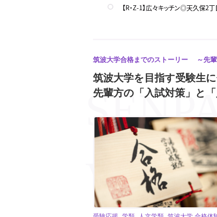
【R・Z-1】広々キッチン◎天久保
【スプリングフィールド2】綺麗でオ
【筑波大数学】筑波大二次試験入試 
【筑波大英語】筑波大二次試験入試 
筑波大学合格までのストーリー ～先輩
筑波大学を目指す受験生
【ロイヤルKⅢマンション】ジムか
先輩方の「入試対策」と「
【ホワイトハウス】リフォーム済で
筑波大生専門就活支援センター「ツク
【中山ビル】収納広々！良いところ
受験応援, 学類, 人文学類, 筑波大学 合格体