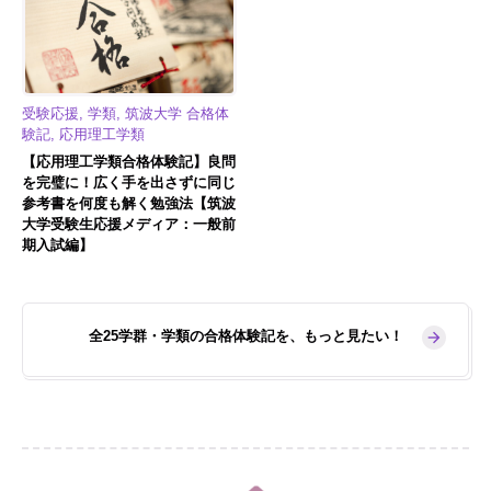
受験応援, 学類, 筑波大学 合格体
験記, 応用理工学類
【応用理工学類合格体験記】良問
を完璧に！広く手を出さずに同じ
参考書を何度も解く勉強法【筑波
大学受験生応援メディア：一般前
期入試編】
全25学群・学類の合格体験記を、もっと見たい！