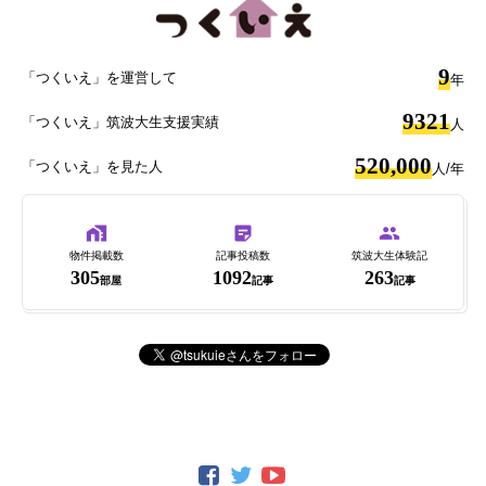
9
「つくいえ」を運営して
年
9321
「つくいえ」筑波大生支援実績
人
520,000
「つくいえ」を見た人
人/年
物件掲載数
記事投稿数
筑波大生体験記
305
1092
263
部屋
記事
記事