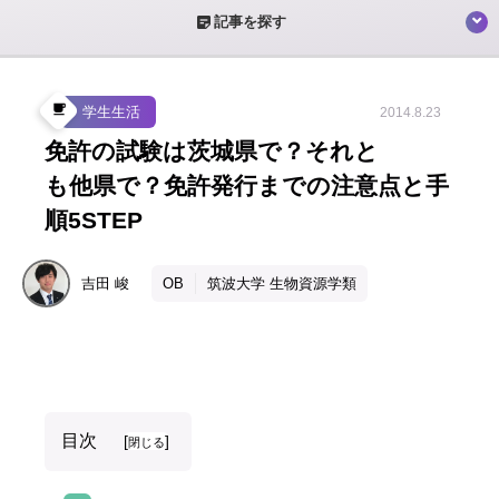
sticky_note_2
記事を探す
local_cafe
学生生活
2014.8.23
免許の試験は茨城県で？それと
も他県で？免許発行までの注意点と手
順5STEP
吉田
峻
OB
筑波大学 生物資源学類
目次
[
]
閉じる