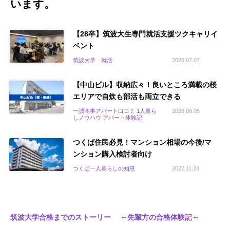
います。
【28卒】筑波大生専門就活支援ツクキャリイ
ベント
筑波大学 就活
2026.07.07
【中山ビル】収納広々！良いところ満載の桜
エリアで自炊も部活も両立できる
一誠商事アパート口コミ 1人暮ら
2026.06.05
しノウハウ アパート体験記
つくば住民必見！マンション相場の今後/マ
ンション購入検討者向け
つくば一人暮らしの知恵
2022.11.24
筑波大学合格までのストーリー ～先輩方の合格体験記～