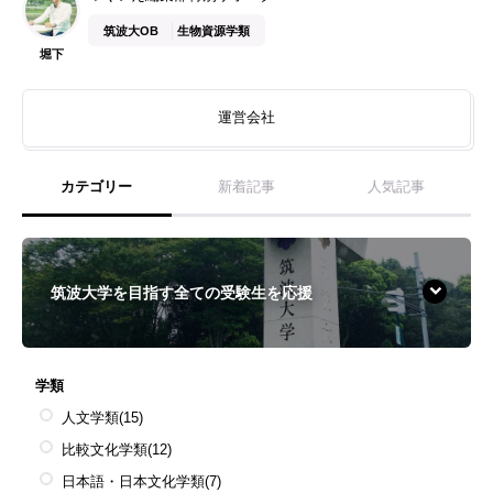
筑波大OB
生物資源学類
堀下
運営会社
カテゴリー
新着記事
人気記事
筑波大学を目指す全ての受験生を応援
学類
人文学類
(15)
比較文化学類
(12)
日本語・日本文化学類
(7)