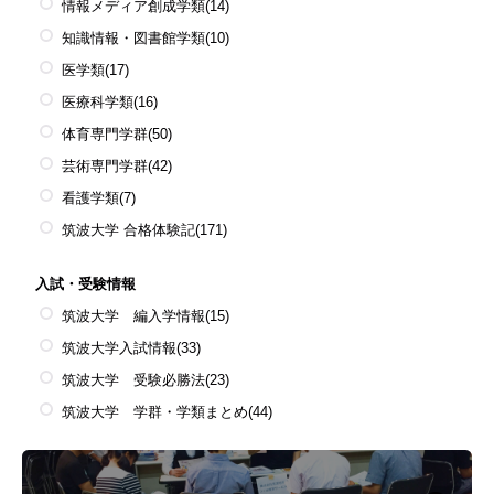
情報メディア創成学類
(14)
知識情報・図書館学類
(10)
医学類
(17)
医療科学類
(16)
体育専門学群
(50)
芸術専門学群
(42)
看護学類
(7)
筑波大学 合格体験記
(171)
入試・受験情報
筑波大学 編入学情報
(15)
筑波大学入試情報
(33)
筑波大学 受験必勝法
(23)
筑波大学 学群・学類まとめ
(44)