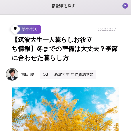
sticky_note_2
記事を探す
local_cafe
学生生活
2012.12.27
【筑波大生一人暮らしお役立
ち情報】冬までの準備は大丈夫？季節
に合わせた暮らし方
吉田
峻
OB
筑波大学 生物資源学類