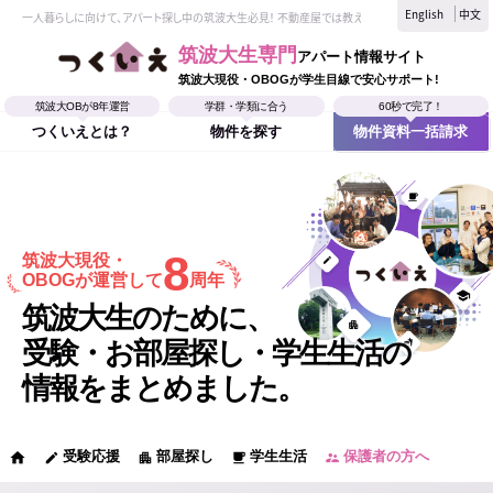
English
中文
一人暮らしに向けて、アパート探し中の筑波大生必見！ 不動産屋では教えてくれない、筑波大生なら
筑波大生専門
アパート情報サイト
筑波大現役・OBOGが学生目線で安心サポート!
筑波大OBが8年運営
学群・学類に合う
60秒で完了！
つくいえとは？
物件を探す
物件資料一括請求
8
筑波大現役・
OBOGが運営して
周年
筑波大生のために、
受験・お部屋探し・学生生活の
情報をまとめました。
受験応援
部屋探し
学生生活
保護者の方へ
home
edit
apartment
local_cafe
supervisor_account