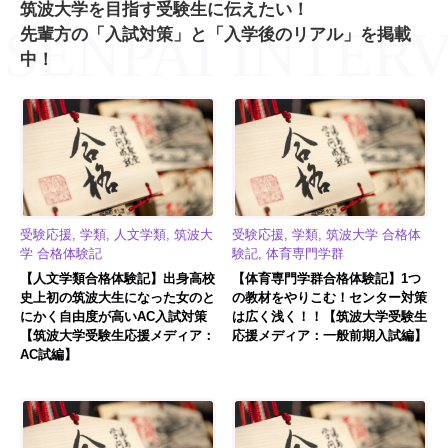
筑波大学を目指す受験生に伝えたい！
先輩方の「入試対策」と「入学後のリアル」を掲載
中！
受験応援, 学類, 人文学類, 筑波大
受験応援, 学類, 筑波大学 合格体
学 合格体験記
験記, 体育専門学群
【人文学類合格体験記】出身高校
【体育専門学群合格体験記】1つ
史上初の筑波大生になった女のと
の教材をやりこむ！センター対策
にかく自由度が高いAC入試対策
は広く浅く！！【筑波大学受験生
【筑波大学受験生応援メディア：
応援メディア：一般前期入試編】
AC試編】