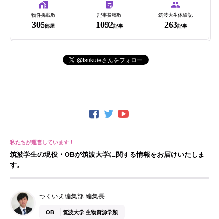
物件掲載数
記事投稿数
筑波大生体験記
305
1092
263
部屋
記事
記事
筑波学生の現役・OBが筑波大学に関する情報をお届けいたしま
す。
つくいえ編集部 編集長
OB
筑波大学 生物資源学類