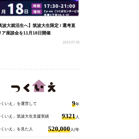
筑波大就活生へ】筑波大生限定 / 選考直
ア座談会を11月18日開催
2023.07.28
9
つくいえ」を運営して
年
9321
つくいえ」筑波大生支援実績
人
520,000
つくいえ」を見た人
人/年