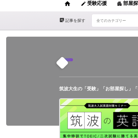
home
受験応援
部屋探
edit
apartment
sticky_note_2
記事を探す
筑波大生の「受験」「お部屋探し」「