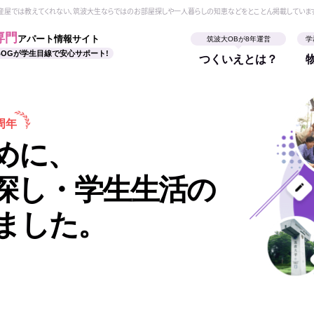
動産屋では教えてくれない、筑波大生ならではのお部屋探しや一人暮らしの知恵などをとことん掲載していま
専門
アパート情報サイト
筑波大OBが8年運営
学
BOGが学生目線で安心サポート!
つくいえとは？
周年
めに、
探し・学生生活の
ました。