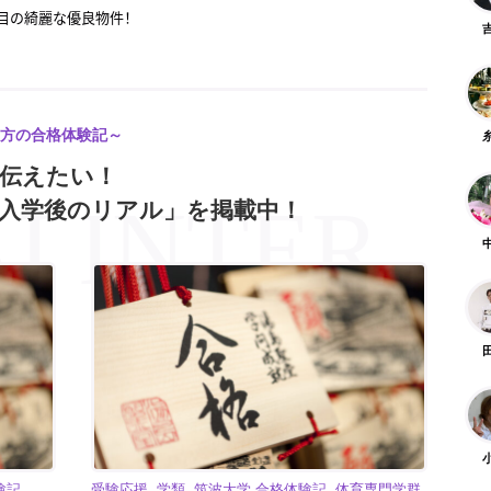
2丁目の綺麗な優良物件！
ートロック付き！アクセス良好な築浅物件
「数学」を解説します！
「英語」を解説します！
方の合格体験記～
に伝えたい！
ら近い！桜一丁目の広々物件
入学後のリアル」を掲載中！
綺麗！天久保2丁目の優良物件
キャリ」とは？| 28卒就活イベント初回（第12回）レポート
満載の桜エリアで自炊も部活も両立できる
験記
受験応援, 学類, 筑波大学 合格体験記, 体育専門学群