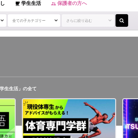
し
学生生活
保護者の方へ
local_cafe
supervisor_account
学生生活」の全て