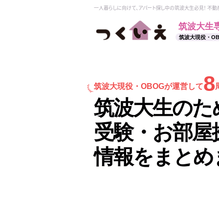
一人暮らしに向けて、アパート探し中の筑波大生必見！ 不
筑波大生
筑波大現役・O
8
筑波大現役・
OBOGが運営して
筑波大生のた
受験・お部屋
情報をまとめ