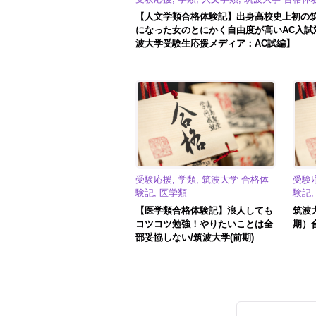
【人文学類合格体験記】出身高校史上初の
になった女のとにかく自由度が高いAC入試
波大学受験生応援メディア：AC試編】
受験応援, 学類, 筑波大学 合格体
受験応
験記, 医学類
験記
【医学類合格体験記】浪人しても
筑波
コツコツ勉強！やりたいことは全
期）
部妥協しない/筑波大学(前期)