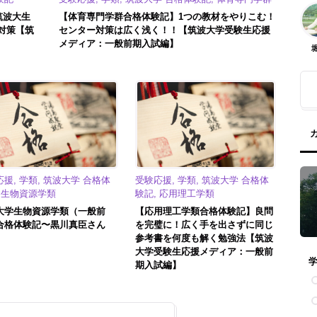
筑波大生
【体育専門学群合格体験記】1つの教材をやりこむ！
対策【筑
センター対策は広く浅く！！【筑波大学受験生応援
メディア：一般前期入試編】
援, 学類, 筑波大学 合格体
受験応援, 学類, 筑波大学 合格体
, 生物資源学類
験記, 応用理工学類
大学生物資源学類（一般前
【応用理工学類合格体験記】良問
合格体験記〜黒川真臣さん
を完璧に！広く手を出さずに同じ
参考書を何度も解く勉強法【筑波
大学受験生応援メディア：一般前
期入試編】