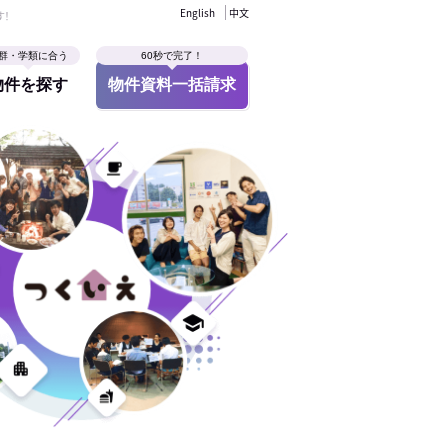
English
中文
す！
群・学類に合う
60秒で完了！
物件を探す
物件資料一括請求