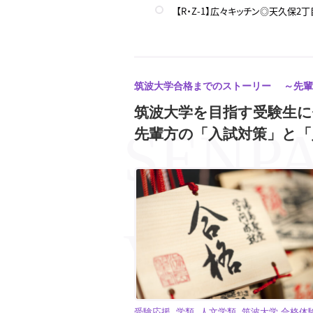
【R・Z-1】広々キッチン◎天久保
【スプリングフィールド2】綺麗でオ
【筑波大数学】筑波大二次試験入試 
【筑波大英語】筑波大二次試験入試 
筑波大学合格までのストーリー ～先輩
筑波大学を目指す受験生
【ロイヤルKⅢマンション】ジムか
先輩方の「入試対策」と「
【ホワイトハウス】リフォーム済で
筑波大生専門就活支援センター「ツク
【中山ビル】収納広々！良いところ
受験応援, 学類, 人文学類, 筑波大学 合格体