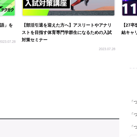
英語」を
【部活引退を迎えた方へ】アスリートやアナリ
【27卒
ストを目指す体育専門学群生になるための入試
結キャリ
対策セミナー
2023.07.28
2023.07.28
「
「
「