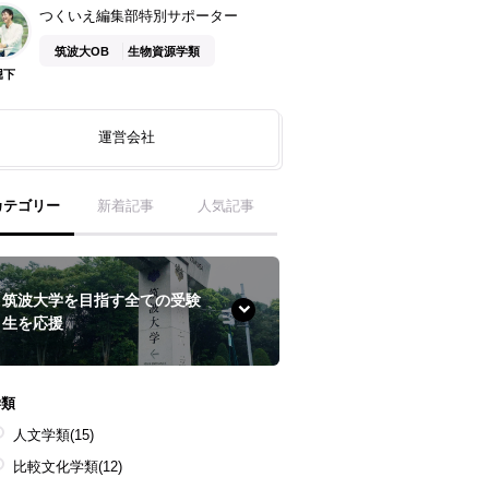
つくいえ編集部特別サポーター
筑波大OB
生物資源学類
堀下
運営会社
カテゴリー
新着記事
人気記事
筑波大学を目指す全ての受験
生を応援
学類
人文学類
(15)
比較文化学類
(12)