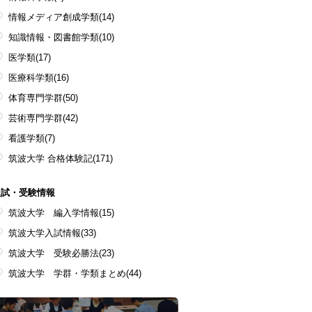
情報メディア創成学類
(14)
知識情報・図書館学類
(10)
医学類
(17)
医療科学類
(16)
体育専門学群
(50)
芸術専門学群
(42)
看護学類
(7)
筑波大学 合格体験記
(171)
入試・受験情報
筑波大学 編入学情報
(15)
筑波大学入試情報
(33)
筑波大学 受験必勝法
(23)
筑波大学 学群・学類まとめ
(44)