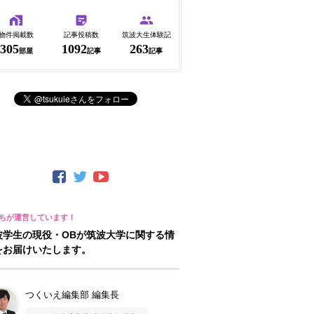
物件掲載数
記事投稿数
筑波大生体験記
305
1092
263
部屋
記事
記事
波学生の現役・OBが筑波大学に関する情
をお届けいたします。
つくいえ編集部 編集長