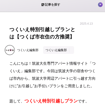
sticky_note_2
記事を探す
2025.4.13
つくいえ特別引越しプランと
は【つくば市在住の方推奨】
つくいえ編集部
つくいえ編集部
こんにちは！筑波大生専門アパート情報サイト「つ
くいえ」編集部です。
今回は筑波大学の宿舎やつく
ば市内から、筑波大学周辺アパートに引っ越す方向
けに”お引越し”お手伝いプランをご用意しました。
つくいえ特別引越しプラン
題して、
です。