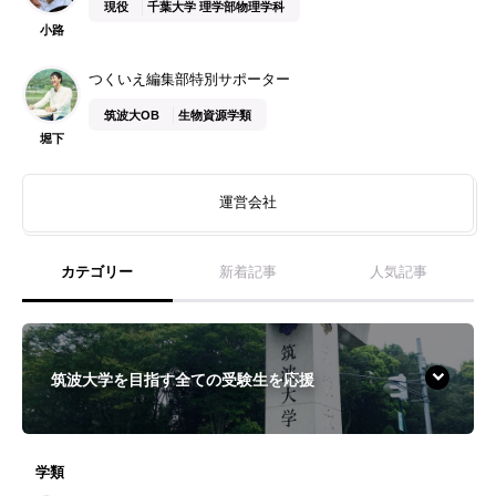
現役
千葉大学 理学部物理学科
小路
つくいえ編集部特別サポーター
筑波大OB
生物資源学類
堀下
運営会社
カテゴリー
新着記事
人気記事
筑波大学を目指す全ての受験生を応援
学類