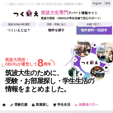
English
中文
一人暮らしに向けて、アパート探し中の筑波大生必見！ 不動産屋では教えてくれない、筑波大生なら
筑波大生専門
アパート情報サイト
筑波大現役・OBOGが学生目線で安心サポート!
筑波大OBが8年運営
学群・学類に合う
60秒で完了！
つくいえとは？
物件を探す
物件資料一括請求
8
筑波大現役・
OBOGが運営して
周年
筑波大生のために、
受験・お部屋探し・学生生活の
情報をまとめました。
受験応援
部屋探し
学生生活
保護者の方へ
home
edit
apartment
local_cafe
supervisor_account