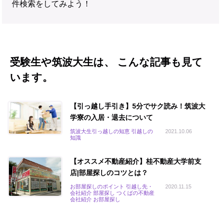
件検索をしてみよう！
受験生や筑波大生は、 こんな記事も見て
います。
【引っ越し手引き】5分でサク読み！筑波大
学寮の入居・退去について
筑波大生引っ越しの知恵 引越しの
2021.10.06
知識
【オススメ不動産紹介】桂不動産大学前支
店|部屋探しのコツとは？
お部屋探しのポイント 引越し先・
2020.11.15
会社紹介 部屋探し つくばの不動産
会社紹介 お部屋探し