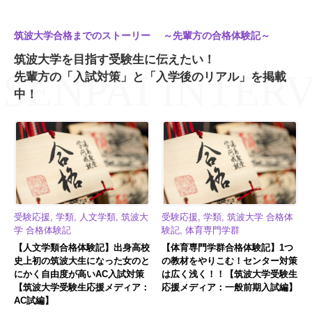
筑波大学合格までのストーリー ～先輩方の合格体験記～
筑波大学を目指す受験生に伝えたい！
先輩方の「入試対策」と「入学後のリアル」を掲載
中！
受験応援, 学類, 人文学類, 筑波大
受験応援, 学類, 筑波大学 合格体
学 合格体験記
験記, 体育専門学群
【人文学類合格体験記】出身高校
【体育専門学群合格体験記】1つ
史上初の筑波大生になった女のと
の教材をやりこむ！センター対策
にかく自由度が高いAC入試対策
は広く浅く！！【筑波大学受験生
【筑波大学受験生応援メディア：
応援メディア：一般前期入試編】
AC試編】