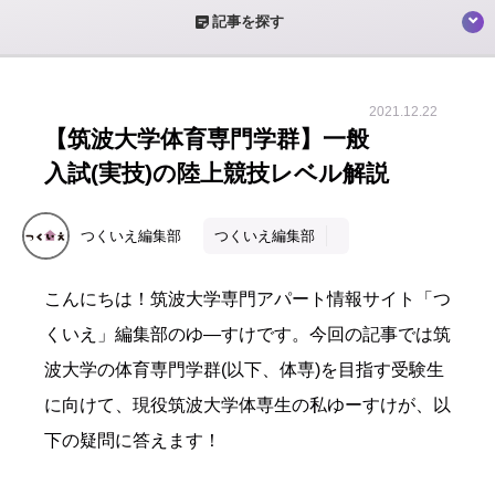
sticky_note_2
記事を探す
2021.12.22
【筑波大学体育専門学群】一般
入試(実技)の陸上競技レベル解説
つくいえ編集部
つくいえ編集部
こんにちは！筑波大学専門アパート情報サイト「つ
くいえ」編集部のゆ―すけです。今回の記事では筑
波大学の体育専門学群
(
以下、体専
)
を目指す受験生
に向けて、現役筑波大学体専生の私ゆーすけが、以
下の疑問に答えます！