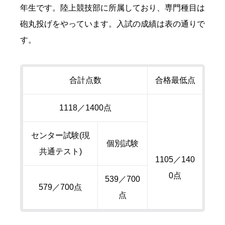
年生です。陸上競技部に所属しており、専門種目は
砲丸投げをやっています。入試の成績は表の通りで
す。
合計点数
合格最低点
1118／
1400
点
センター試験
(
現
個別試験
共通テスト
)
1105／
140
0
点
539／
700
579／
700
点
点