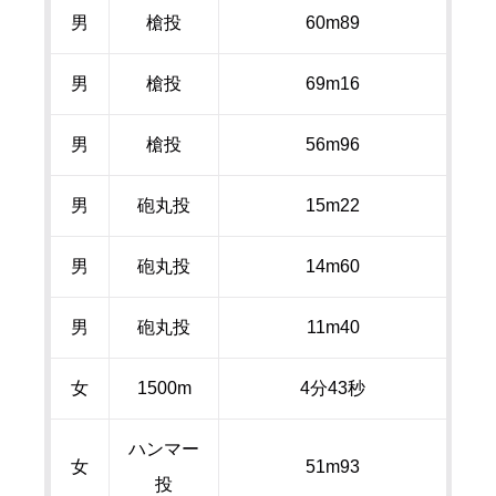
男
槍投
60m89
男
槍投
69m16
男
槍投
56m96
男
砲丸投
15m22
男
砲丸投
14m60
男
砲丸投
11m40
女
1500m
4分
43
秒
ハンマー
女
51m93
投