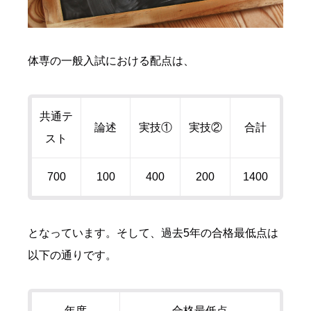
体専の一般入試における配点は、
共通テ
論述
実技①
実技②
合計
スト
700
100
400
200
1400
となっています。そして、過去
5
年の合格最低点は
以下の通りです。
年度
合格最低点