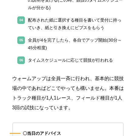
の説明を受ける
(
この時、競技のタイムスケジュー
ルが分かる
)
配布された紙に選択する種目を書いて受付に持っ
ていき、紙と引き換えにビブスをもらう
全員が4を完了したら、各自でアップ開始
(30
分～
45
分程度
)
タイムスケジュールに応じて競技が行われる
ウォームアップは全員一斉に行われ、基本的に競技
場の中であればどこでやっても構いません。本番は
トラック種目が
1
人
1
レース、フィールド種目が
1
人
3
回の試技になっています。
〇当日のアドバイス