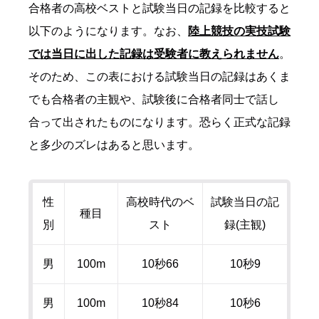
合格者の高校ベストと試験当日の記録を比較すると
以下のようになります。なお、
陸上競技の実技試験
では当日に出した記録は受験者に教えられません
。
そのため、この表における試験当日の記録はあくま
でも合格者の主観や、試験後に合格者同士で話し
合って出されたものになります。恐らく正式な記録
と多少のズレはあると思います。
性
高校時代のベ
試験当日の記
種目
別
スト
録
(
主観
)
男
100m
10秒
66
10秒
9
男
100m
10秒
84
10秒
6