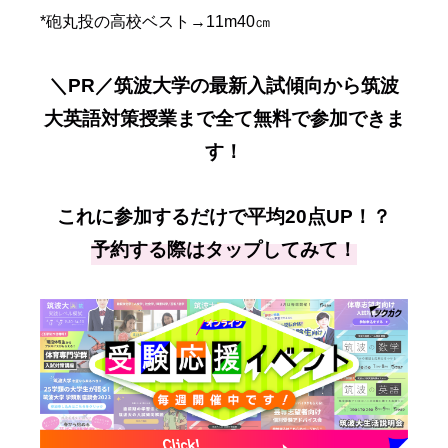
*砲丸投の高校ベスト→
11m40
㎝
＼PR／筑波大学の最新入試傾向から筑波
大英語対策授業まで全て無料で参加できま
す！
これに参加するだけで平均20点UP！？
予約する際はタップしてみて！