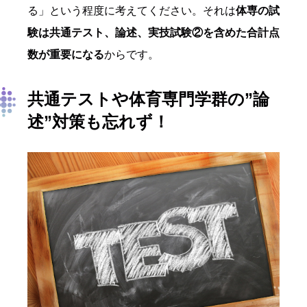
る」という程度に考えてください。それは
体専の試
験は共通テスト、論述、実技試験②を含めた合計点
数が重要になる
からです。
共通テストや体育専門学群の
”
論
述
”
対策も忘れず！