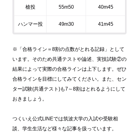
槍投
55m50
40m45
ハンマー投
49m30
41m45
※「合格ライン＝
8
割の点数がとれる記録」として
います。そのため共通テストや論述、実技試験②の
結果によって実際の合格ラインは上下します。ぜひ
合格ラインを目標にしてみてください。また、セン
ター試験
(
共通テスト
)
も
7
～
8
割はとれるようにして
おきましょう。
つくいえ公式
LINE
では筑波大学の入試や受験相
談、学生生活など様々な記事を扱っています。