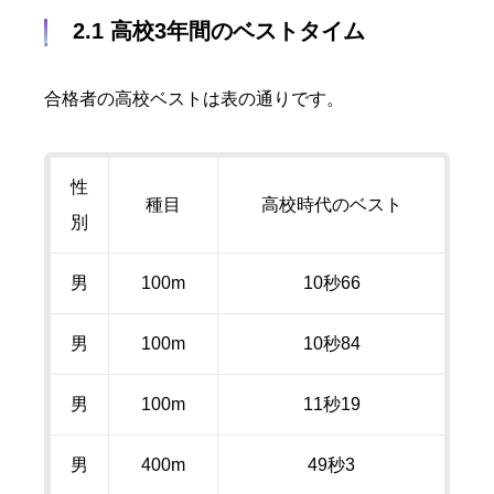
2.1
高校
3
年間のベストタイム
合格者の高校ベストは表の通りです。
性
種目
高校時代のベスト
別
男
100m
10秒
66
男
100m
10秒
84
男
100m
11秒
19
男
400m
49秒
3