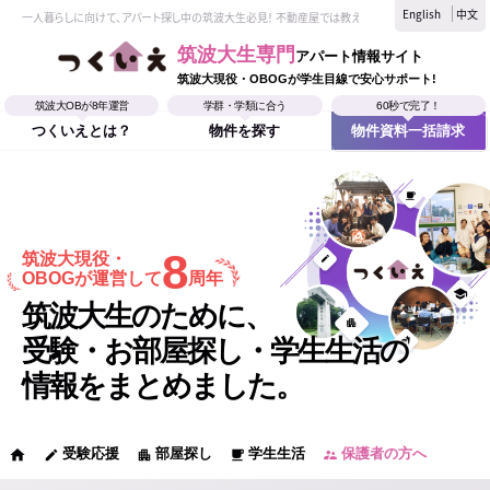
English
中文
一人暮らしに向けて、アパート探し中の筑波大生必見！ 不動産屋では教えてくれない、筑波大生なら
筑波大生専門
アパート情報サイト
筑波大現役・OBOGが学生目線で安心サポート!
筑波大OBが8年運営
学群・学類に合う
60秒で完了！
つくいえとは？
物件を探す
物件資料一括請求
8
筑波大現役・
OBOGが運営して
周年
筑波大生のために、
受験・お部屋探し・学生生活の
情報をまとめました。
受験応援
部屋探し
学生生活
保護者の方へ
home
edit
apartment
local_cafe
supervisor_account