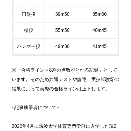
円盤投
39m50
35m00
槍投
55m50
40m45
ハンマー投
49m30
41m45
※「合格ライン＝
8
割の点数がとれる記録」として
います。そのため共通テストや論述、実技試験②の
結果によって実際の合格ラインは上下します。
<記事執筆者について
>
2020年
4
月に筑波大学体育専門学群に入学した現
2