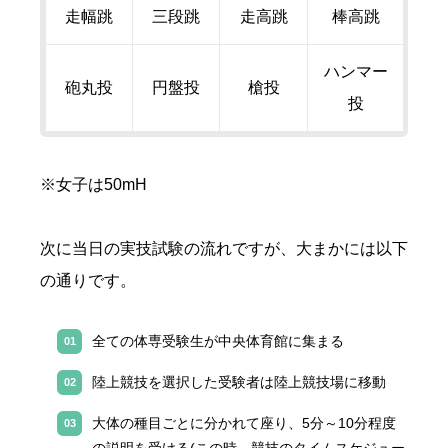
走幅跳
三段跳
走高跳
棒高跳
ハンマー
砲丸投
円盤投
槍投
投
※女子は
50mH
次に当日の実技試験の流れですが、大まかには以下
の通りです。
全ての体専受験生が中央体育館に集まる
陸上競技を選択した受験者は陸上競技場に移動
大体の種目ごとに分かれて座り、
5
分～
10
分程度