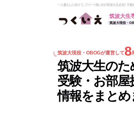
一人暮らしに向けて、アパート探し中の筑波大生必見！ 不
筑波大生
筑波大現役・O
8
筑波大現役・
OBOGが運営して
筑波大生のた
受験・お部屋
情報をまとめ