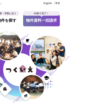
English
中文
す！
群・学類に合う
60秒で完了！
物件を探す
物件資料一括請求