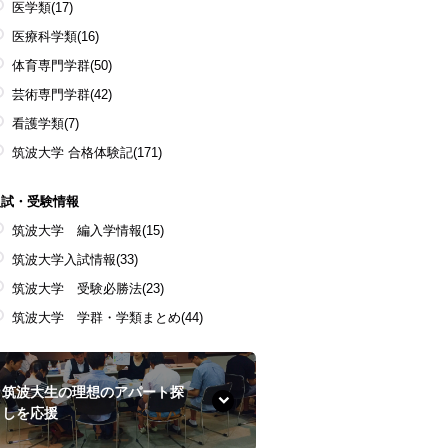
医学類
(17)
医療科学類
(16)
体育専門学群
(50)
芸術専門学群
(42)
看護学類
(7)
筑波大学 合格体験記
(171)
入試・受験情報
筑波大学 編入学情報
(15)
筑波大学入試情報
(33)
筑波大学 受験必勝法
(23)
筑波大学 学群・学類まとめ
(44)
筑波大生の理想のアパート探
しを応援