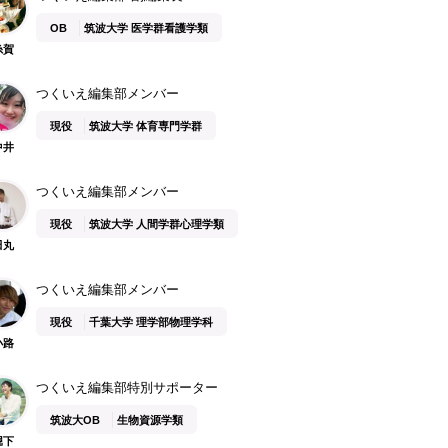
OB
筑波大学 医学群看護学類
糸賀
つくいえ編集部メンバー
現役
筑波大学 体育専門学群
中井
つくいえ編集部メンバー
現役
筑波大学 人間学群心理学類
田丸
つくいえ編集部メンバー
現役
千葉大学 理学部物理学科
小路
つくいえ編集部特別サポーター
筑波大OB
生物資源学類
堀下