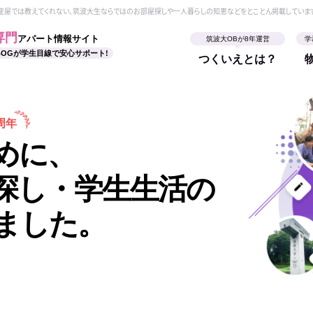
動産屋では教えてくれない、筑波大生ならではのお部屋探しや一人暮らしの知恵などをとことん掲載していま
専門
アパート情報サイト
筑波大OBが8年運営
学
BOGが学生目線で安心サポート!
つくいえとは？
周年
めに、
探し・学生生活の
ました。