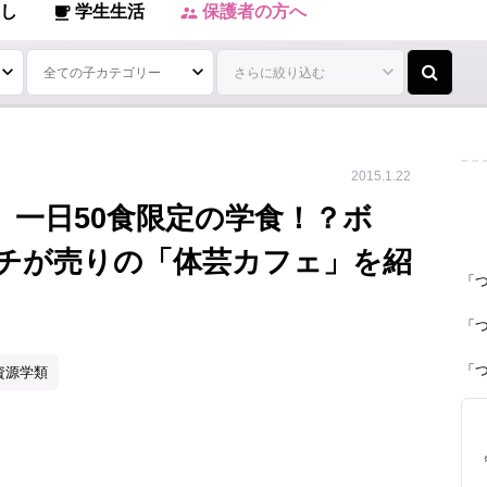
し
学生生活
保護者の方へ
local_cafe
supervisor_account
2015.1.22
】一日50食限定の学食！？ボ
チが売りの「体芸カフェ」を紹
「
「
「
資源学類