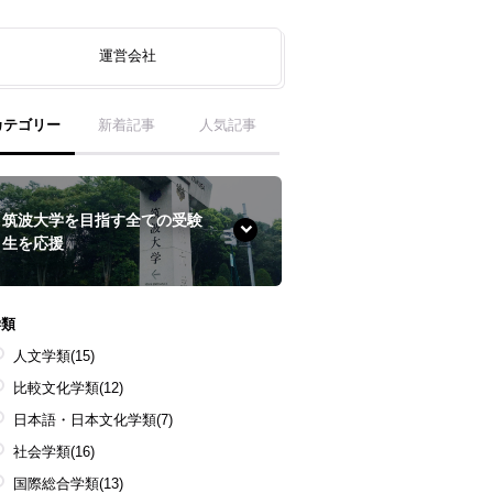
運営会社
カテゴリー
新着記事
人気記事
筑波大学を目指す全ての受験
生を応援
学類
人文学類
(15)
比較文化学類
(12)
日本語・日本文化学類
(7)
社会学類
(16)
国際総合学類
(13)