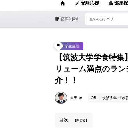
home
受験応援
部屋探
edit
apartment
sticky_note_2
記事を探す
local_cafe
学生生活
【筑波大学学食特集
リューム満点のラン
介！！
吉田
峻
OB
筑波大学 生物
目次
[
]
閉じる