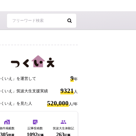
9
つくいえ」を運営して
年
9321
つくいえ」筑波大生支援実績
人
520,000
つくいえ」を見た人
人/年
物件掲載数
記事投稿数
筑波大生体験記
305
1092
263
部屋
記事
記事