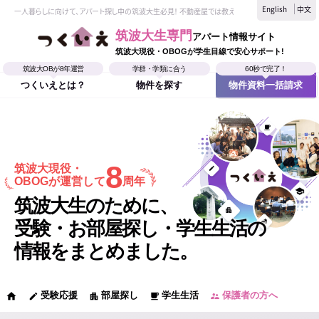
English
中文
一人暮らしに向けて、アパート探し中の筑波大生必見！ 不動産屋では教えてくれない、筑波大生なら
筑波大生専門
アパート情報サイト
筑波大現役・OBOGが学生目線で安心サポート!
筑波大OBが8年運営
学群・学類に合う
60秒で完了！
つくいえとは？
物件を探す
物件資料一括請求
8
筑波大現役・
OBOGが運営して
周年
筑波大生のために、
受験・お部屋探し・学生生活の
情報をまとめました。
受験応援
部屋探し
学生生活
保護者の方へ
home
edit
apartment
local_cafe
supervisor_account