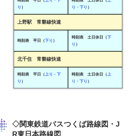
時刻表 平日（
上り
・
下
時刻表 土日休日（
上
り
）
り
・
下り
）
上野駅 常磐線快速
時刻表 土日休日
（
下
時刻表 平日
（
下り
）
り
）
北千住 常磐線快速
時刻表 平日
（
上り
・
下
時刻表 土日休日
（
上
り
）
り
・
下り
）
◇関東鉄道バスつくば路線図・J
R東日本路線図