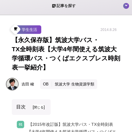
sticky_note_2
記事を探す
local_cafe
学生生活
2014.8.26
【永久保存版】筑波大学バス・
TX全時刻表【大学4年間使える筑波大
学循環バス・つくばエクスプレス時刻
表一挙紹介】
吉田
峻
OB
筑波大学 生物資源学類
目次
[
]
閉じる
【2015年改訂版】筑波大学バス・TX全時刻表
【大学4年間使える筑波大学循環バス・つくばエ