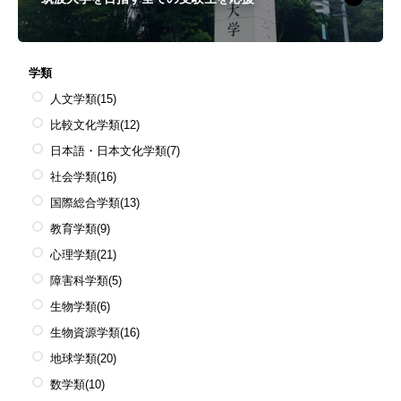
学類
人文学類
(15)
比較文化学類
(12)
日本語・日本文化学類
(7)
社会学類
(16)
国際総合学類
(13)
教育学類
(9)
心理学類
(21)
障害科学類
(5)
生物学類
(6)
生物資源学類
(16)
地球学類
(20)
数学類
(10)