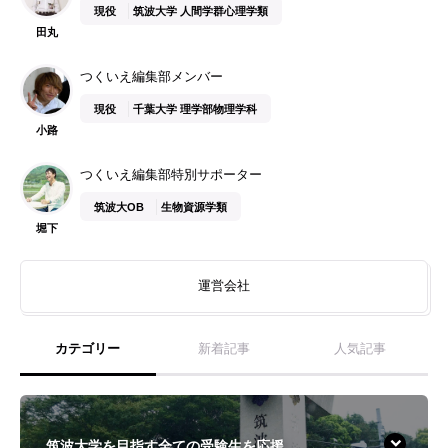
現役
筑波大学 人間学群心理学類
田丸
つくいえ編集部メンバー
現役
千葉大学 理学部物理学科
小路
つくいえ編集部特別サポーター
筑波大OB
生物資源学類
堀下
運営会社
カテゴリー
新着記事
人気記事
筑波大学を目指す全ての受験生を応援