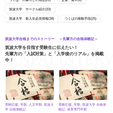
筑波大学 サークル紹介(33)
筑波大学 新入生必見情報(39)
つくばの移動手段(25)
筑波大学合格までのストーリー ～先輩方の合格体験記～
筑波大学を目指す受験生に伝えたい！
先輩方の「入試対策」と「入学後のリアル」を掲載
中！
受験応援, 学類, 人文学類, 筑波大
受験応援, 学類, 筑波大学 合格体
学 合格体験記
験記, 体育専門学群