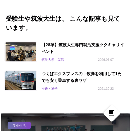
受験生や筑波大生は、 こんな記事も見て
います。
【28卒】筑波大生専門就活支援ツクキャリイ
ベント
筑波大学 就活
2026.07.07
つくばエクスプレスの回数券を利用して1円
でも安く乗車する裏ワザ
交通・通学
2021.10.23
local_cafe
学生生活