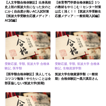
【人文学類合格体験記】出身高校
【体育専門学群合格体験記】1つ
史上初の筑波大生になった女のと
の教材をやりこむ！センター対策
にかく自由度が高いAC入試対策
は広く浅く！！【筑波大学受験生
【筑波大学受験生応援メディア：
応援メディア：一般前期入試編】
AC試編】
受験応援, 学類, 筑波大学 合格体
受験応援, 学類, 筑波大学 合格体
験記, 医学類
験記, 生物資源学類
【医学類合格体験記】浪人しても
筑波大学生物資源学類（一般前
コツコツ勉強！やりたいことは全
期）合格体験記〜黒川真臣さん
部妥協しない/筑波大学(前期)