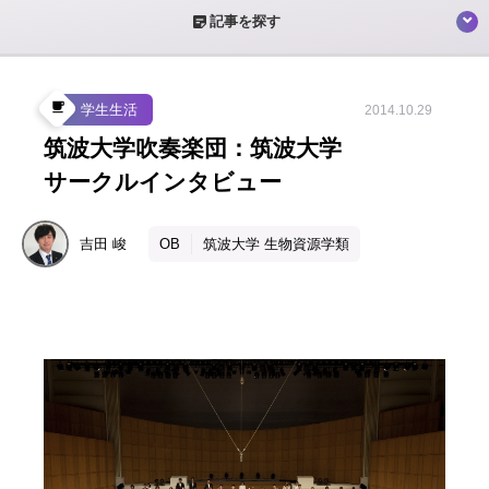
sticky_note_2
記事を探す
local_cafe
学生生活
2014.10.29
筑波大学吹奏楽団：筑波大学
サークルインタビュー
吉田
峻
OB
筑波大学 生物資源学類