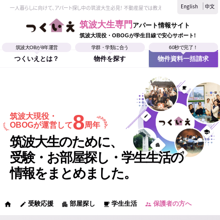
English
中文
一人暮らしに向けて、アパート探し中の筑波大生必見！ 不動産屋では教えてくれない、筑波大生なら
筑波大生専門
アパート情報サイト
筑波大現役・OBOGが学生目線で安心サポート!
筑波大OBが8年運営
学群・学類に合う
60秒で完了！
つくいえとは？
物件を探す
物件資料一括請求
8
筑波大現役・
OBOGが運営して
周年
筑波大生のために、
受験・お部屋探し・学生生活の
情報をまとめました。
受験応援
部屋探し
学生生活
保護者の方へ
home
edit
apartment
local_cafe
supervisor_account