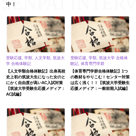
中！
受験応援, 学類, 人文学類, 筑波大
受験応援, 学類, 筑波大学 合格体
学 合格体験記
験記, 体育専門学群
【人文学類合格体験記】出身高校
【体育専門学群合格体験記】1つ
史上初の筑波大生になった女のと
の教材をやりこむ！センター対策
にかく自由度が高いAC入試対策
は広く浅く！！【筑波大学受験生
【筑波大学受験生応援メディア：
応援メディア：一般前期入試編】
AC試編】