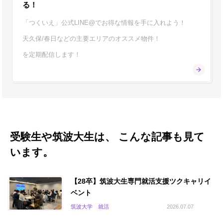
る！
「つくいえ」公式LINE@でお得な情報を手に入れよう！
天久保/春日などの主要エリアのオススメ物件！
を定期配信します！
受験生や筑波大生は、 こんな記事も見て
います。
【28卒】筑波大生専門就活支援ツクキャリイ
ベント
筑波大学 就活
2026.07.07