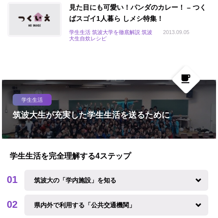
見た目にも可愛い！パンダのカレー！ – つく
ばスゴイ1人暮ら しメシ特集！
学生生活 筑波大学を徹底解説 筑波
2013.09.05
大生自炊レシピ
local_cafe
学生生活
筑波大生が充実した学生生活を送るために
学生生活を完全理解する4ステップ
筑波大の「学内施設」を知る
県内外で利用する「公共交通機関」