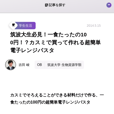
sticky_note_2
記事を探す
local_cafe
学生生活
2014.5.15
筑波大生必見！一食たったの10
0円！？カスミで買って作れる超簡単
電子レンジパスタ
吉田
峻
OB
筑波大学 生物資源学類
カスミでそろえることができる材料だけで作る、一
食たったの100円の超簡単電子レンジパスタ