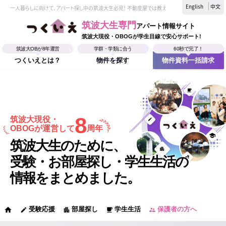
English
中文
一人暮らしに向けて、アパート探し中の筑波大生必見！ 不動産屋では教えてくれない、筑波大生なら
筑波大生専門
アパート情報サイト
筑波大現役・OBOGが学生目線で安心サポート!
筑波大OBが8年運営
学群・学類に合う
60秒で完了！
つくいえとは？
物件を探す
物件資料一括請求
8
筑波大現役・
OBOGが運営して
周年
筑波大生のために、
受験・お部屋探し・学生生活の
情報をまとめました。
受験応援
部屋探し
学生生活
保護者の方へ
home
edit
apartment
local_cafe
supervisor_account