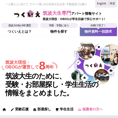
English
中文
一人暮らしに向けて、アパート探し中の筑波大生必見！ 不動産屋では教えてくれない、筑波大生なら
筑波大生専門
アパート情報サイト
筑波大現役・OBOGが学生目線で安心サポート!
筑波大OBが8年運営
学群・学類に合う
60秒で完了！
つくいえとは？
物件を探す
物件資料一括請求
8
筑波大現役・
OBOGが運営して
周年
筑波大生のために、
受験・お部屋探し・学生生活の
情報をまとめました。
受験応援
部屋探し
学生生活
保護者の方へ
home
edit
apartment
local_cafe
supervisor_account