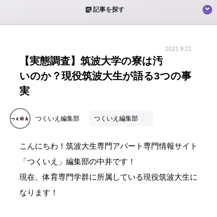
sticky_note_2
記事を探す
2021.9.21
【実態調査】筑波大学の寮は汚
いのか？現役筑波大生が語る3つの事
実
つくいえ編集部
つくいえ編集部
こんにちわ！筑波大生専門アパート専門情報サイト
「つくいえ」編集部の中井です！
現在、体育専門学群に所属している現役筑波大生に
なります！