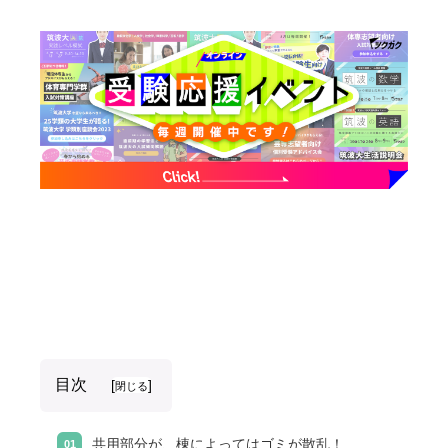
目次
[
]
閉じる
共用部分が、棟によってはゴミが散乱！