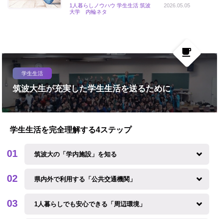
1人暮らしノウハウ 学生生活 筑波
2026.05.05
大学 内輪ネタ
local_cafe
学生生活
筑波大生が充実した学生生活を送るために
学生生活を完全理解する4ステップ
筑波大の「学内施設」を知る
県内外で利用する「公共交通機関」
1人暮らしでも安心できる「周辺環境」