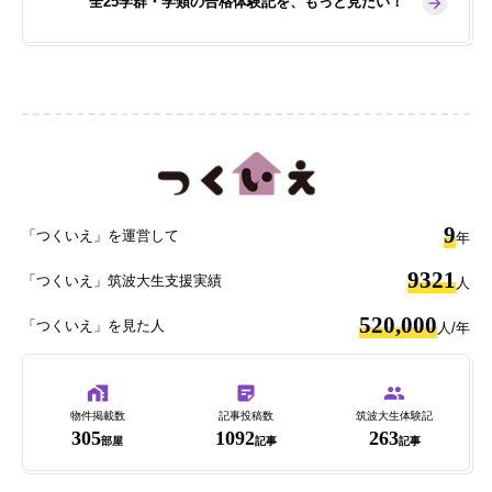
全25学群・学類の合格体験記を、もっと見たい！
9
「つくいえ」を運営して
年
9321
「つくいえ」筑波大生支援実績
人
520,000
「つくいえ」を見た人
人/年
物件掲載数
記事投稿数
筑波大生体験記
305
1092
263
部屋
記事
記事