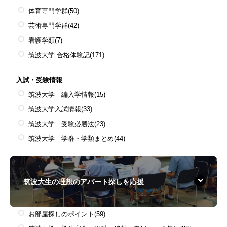
体育専門学群
(50)
芸術専門学群
(42)
看護学類
(7)
筑波大学 合格体験記
(171)
入試・受験情報
筑波大学 編入学情報
(15)
筑波大学入試情報
(33)
筑波大学 受験必勝法
(23)
筑波大学 学群・学類まとめ
(44)
筑波大生の理想のアパート探しを応援
お部屋探しのポイント
(59)