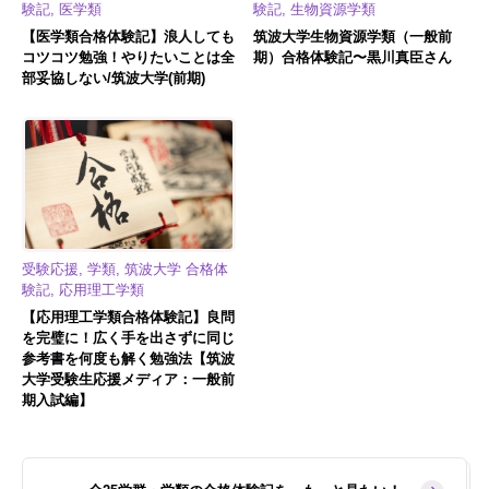
験記, 医学類
験記, 生物資源学類
【医学類合格体験記】浪人しても
筑波大学生物資源学類（一般前
コツコツ勉強！やりたいことは全
期）合格体験記〜黒川真臣さん
部妥協しない/筑波大学(前期)
受験応援, 学類, 筑波大学 合格体
験記, 応用理工学類
【応用理工学類合格体験記】良問
を完璧に！広く手を出さずに同じ
参考書を何度も解く勉強法【筑波
大学受験生応援メディア：一般前
期入試編】