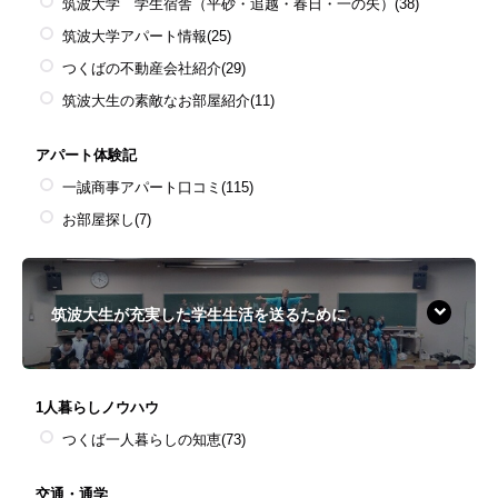
筑波大学 学生宿舎（平砂・追越・春日・一の矢）
(38)
筑波大学アパート情報
(25)
つくばの不動産会社紹介
(29)
筑波大生の素敵なお部屋紹介
(11)
アパート体験記
一誠商事アパート口コミ
(115)
お部屋探し
(7)
筑波大生が充実した学生生活を送るために
1人暮らしノウハウ
つくば一人暮らしの知恵
(73)
交通・通学