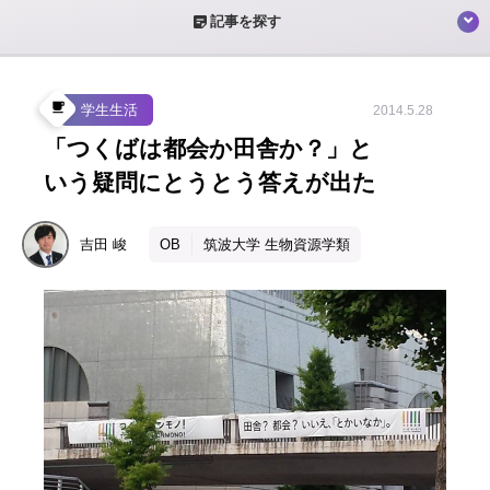
sticky_note_2
記事を探す
local_cafe
学生生活
2014.5.28
「つくばは都会か田舎か？」と
いう疑問にとうとう答えが出た
吉田
峻
OB
筑波大学 生物資源学類