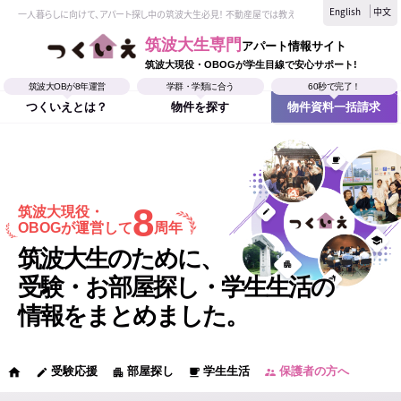
English
中文
一人暮らしに向けて、アパート探し中の筑波大生必見！ 不動産屋では教えてくれない、筑波大生なら
筑波大生専門
アパート情報サイト
筑波大現役・OBOGが学生目線で安心サポート!
筑波大OBが8年運営
学群・学類に合う
60秒で完了！
つくいえとは？
物件を探す
物件資料一括請求
8
筑波大現役・
OBOGが運営して
周年
筑波大生のために、
受験・お部屋探し・学生生活の
情報をまとめました。
受験応援
部屋探し
学生生活
保護者の方へ
home
edit
apartment
local_cafe
supervisor_account