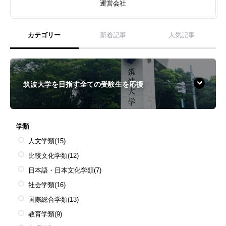
運営会社
カテゴリー
新着記事
人気記事
筑波大学を目指す全ての受験生を応援
学類
人文学類
(15)
比較文化学類
(12)
日本語・日本文化学類
(7)
社会学類
(16)
国際総合学類
(13)
教育学類
(9)