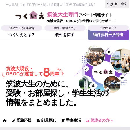
English
中文
一人暮らしに向けて、アパート探し中の筑波大生必見！ 不動産屋では教えてくれない、筑波大生なら
筑波大生専門
アパート情報サイト
筑波大現役・OBOGが学生目線で安心サポート!
筑波大OBが8年運営
学群・学類に合う
60秒で完了！
つくいえとは？
物件を探す
物件資料一括請求
8
筑波大現役・
OBOGが運営して
周年
筑波大生のために、
受験・お部屋探し・学生生活の
情報をまとめました。
受験応援
部屋探し
学生生活
保護者の方へ
home
edit
apartment
local_cafe
supervisor_account