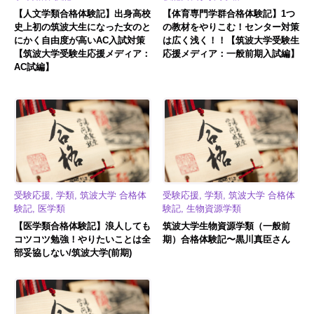
【人文学類合格体験記】出身高校
【体育専門学群合格体験記】1つ
史上初の筑波大生になった女のと
の教材をやりこむ！センター対策
にかく自由度が高いAC入試対策
は広く浅く！！【筑波大学受験生
【筑波大学受験生応援メディア：
応援メディア：一般前期入試編】
AC試編】
受験応援, 学類, 筑波大学 合格体
受験応援, 学類, 筑波大学 合格体
験記, 医学類
験記, 生物資源学類
【医学類合格体験記】浪人しても
筑波大学生物資源学類（一般前
コツコツ勉強！やりたいことは全
期）合格体験記〜黒川真臣さん
部妥協しない/筑波大学(前期)