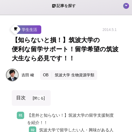
sticky_note_2
記事を探す
local_cafe
学生生活
2014.5.1
【知らないと損！】筑波大学の
便利な留学サポート！留学希望の筑波
大生なら必見です！！
吉田
峻
OB
筑波大学 生物資源学類
目次
[
]
閉じる
【意外と知らない！】筑波大学の留学支援制度
を紹介！！
筑波大学で留学したい人・興味がある人