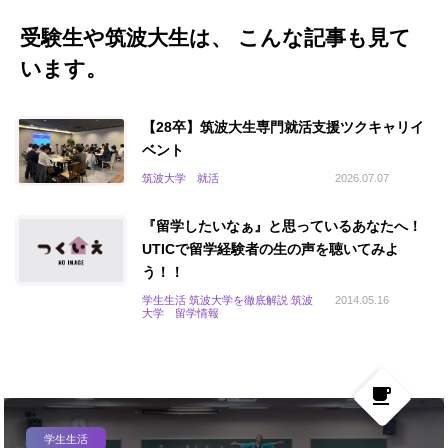
受験生や筑波大生は、 こんな記事も見て
います。
【28卒】筑波大生専門就活支援ツクキャリイ
ベント
筑波大学 就活
2026.07.07
『留学したいなぁ』と思っているあなたへ！
UTICで留学経験者の生の声を聴いてみよ
う！！
学生生活 筑波大学を徹底解説 筑波
2014.05.16
大学 留学情報
local_cafe
学生生活