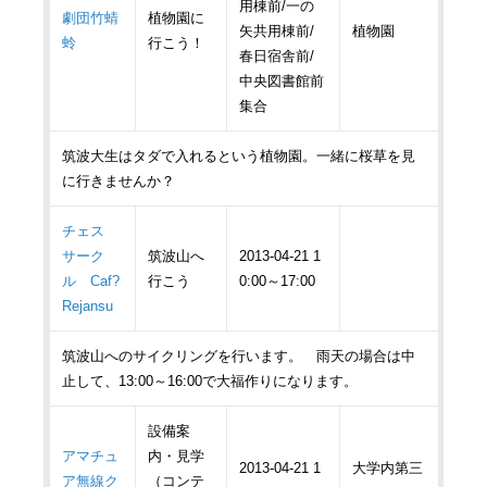
用棟前/一の
劇団竹蜻
植物園に
矢共用棟前/
植物園
蛉
行こう！
春日宿舎前/
中央図書館前
集合
筑波大生はタダで入れるという植物園。一緒に桜草を見
に行きませんか？
チェス
サーク
筑波山へ
2013-04-21 1
ル Caf?
行こう
0:00～17:00
Rejansu
筑波山へのサイクリングを行います。 雨天の場合は中
止して、13:00～16:00で大福作りになります。
設備案
アマチュ
内・見学
2013-04-21 1
大学内第三
ア無線ク
（コンテ