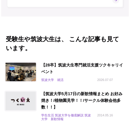
受験生や筑波大生は、 こんな記事も見て
います。
【28卒】筑波大生専門就活支援ツクキャリイ
ベント
筑波大学 就活
2026.07.07
【筑波大学5月17日の新歓情報まとめ お好み
焼き！/植物園見学！！/サークル体験会他多
数！！】
学生生活 筑波大学を徹底解説 筑波
2014.05.16
大学 新歓情報