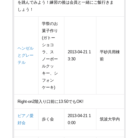
を跳んでみよう！練習の後は会員と一緒にご飯行きま
しょう！
学祭のお
菓子作り
(ガトー
ショコ
ヘンゼル
ラ、ス
2013-04-21 1
平砂共用棟
とグレー
ノーボー
3:30
前
テル
ルクッ
キー、シ
フォン
ケーキ)
Right-on2階入り口前に13:50でもOK!
ピアノ愛
2013-04-21 1
歩く会
筑波大学内
好会
0:00