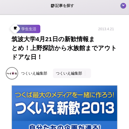
sticky_note_2
記事を探す
local_cafe
学生生活
2013.4.21
筑波大学4月21日の新歓情報ま
とめ！上野探訪から水族館までアウト
ドアな日！
つくいえ編集部
つくいえ編集部