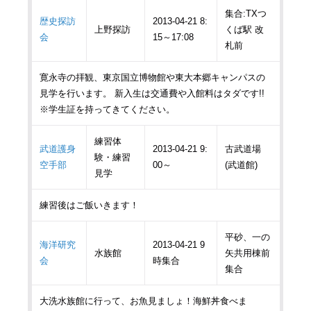
集合:TXつ
歴史探訪
2013-04-21 8:
上野探訪
くば駅 改
会
15～17:08
札前
寛永寺の拝観、東京国立博物館や東大本郷キャンパスの
見学を行います。 新入生は交通費や入館料はタダです!!
※学生証を持ってきてください。
練習体
武道護身
2013-04-21 9:
古武道場
験・練習
空手部
00～
(武道館)
見学
練習後はご飯いきます！
平砂、一の
海洋研究
2013-04-21 9
水族館
矢共用棟前
会
時集合
集合
大洗水族館に行って、お魚見ましょ！海鮮丼食べま