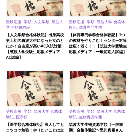
受験応援, 学類, 人文学類, 筑波大
受験応援, 学類, 筑波大学 合格体
学 合格体験記
験記, 体育専門学群
【人文学類合格体験記】出身高校
【体育専門学群合格体験記】1つ
史上初の筑波大生になった女のと
の教材をやりこむ！センター対策
にかく自由度が高いAC入試対策
は広く浅く！！【筑波大学受験生
【筑波大学受験生応援メディア：
応援メディア：一般前期入試編】
AC試編】
受験応援, 学類, 筑波大学 合格体
受験応援, 学類, 筑波大学 合格体
験記, 医学類
験記, 生物資源学類
【医学類合格体験記】浪人しても
筑波大学生物資源学類（一般前
コツコツ勉強！やりたいことは全
期）合格体験記〜黒川真臣さん