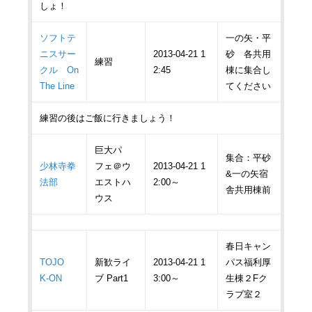
しょ！
ソフトテ
一の矢・平
ニスサー
2013-04-21 1
砂 各共用
練習
クル On
2:45
棟に集合し
The Line
てください
練習の後はご飯に行きましょう！
巨大パ
集合：平砂
少林寺拳
フェ＠ウ
2013-04-21 1
&一の矢宿
法部
エストハ
2:00～
舎共用棟前
ウス
春日キャン
TOJO
新歓ライ
2013-04-21 1
パス福利厚
K-ON
ブ Part1
3:00～
生棟２Fク
ラブ室２