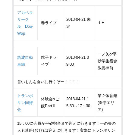
アカペラ
サーク
2013-04-21 未
春ライブ
１H
ル Doo-
定
Wop
一ノ矢or平
筑波自動
銚子ドラ
2013-04-21 0
砂学生宿舎
車部
イブ
9:00
教養棟前
旨いもんを食いに行くぞー！！！１
トランポ
第２体育館
体験会&ご
2013-04-21 1
リン同好
(医学エリ
飯Part1!
5:30～17：30
会
ア)
15：00に会員が平砂宿舎まで迎えに行きます！一の矢の
人も連絡頂ければ迎えに行きます！実際にトランポリン