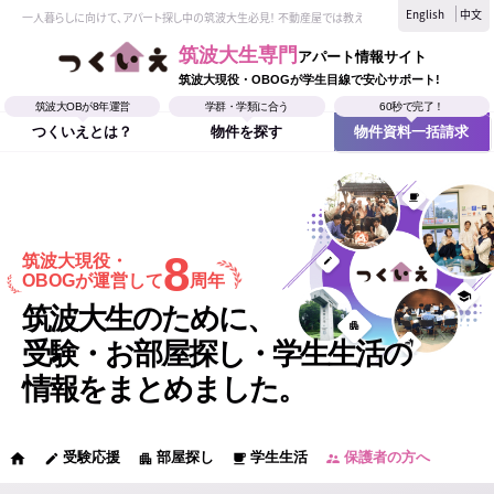
English
中文
一人暮らしに向けて、アパート探し中の筑波大生必見！ 不動産屋では教えてくれない、筑波大生なら
筑波大生専門
アパート情報サイト
筑波大現役・OBOGが学生目線で安心サポート!
筑波大OBが8年運営
学群・学類に合う
60秒で完了！
つくいえとは？
物件を探す
物件資料一括請求
8
筑波大現役・
OBOGが運営して
周年
筑波大生のために、
受験・お部屋探し・学生生活の
情報をまとめました。
受験応援
部屋探し
学生生活
保護者の方へ
home
edit
apartment
local_cafe
supervisor_account