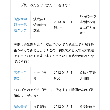
ライブ後、みんなでごはんにいきます！
15時に平砂
筑波大学
演武会＋
2013-04-21 1
共用棟へ迎
競技合気
焼肉食べ
5時～
えに行きま
道クラブ
放題
す！
実際に合気道を見て、初めての人でも簡単にできる護身
術をやってみましょう！この日初めて来る人でも大歓迎
です＾＾動ける服装で来てください！演武会後はみんな
で焼き肉！
医学空手
イチゴ狩
2013-04-21 1
追越・平砂
道部
り
0:00
共用棟
つくば市内でイチゴ狩りしに行きます！時間があれば筑
波山にも寄ります！
筑波音楽
４月新歓
2013-04-21 1
松美池ほと