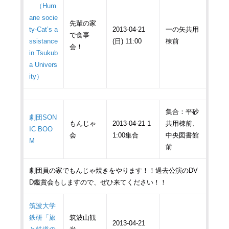
（Hum
ane socie
先輩の家
ty-Cat’s a
2013-04-21
一の矢共用
で食事
ssistance
(日) 11:00
棟前
会！
in Tsukub
a Univers
ity）
集合：平砂
劇団SON
もんじゃ
2013-04-21 1
共用棟前、
IC BOO
会
1:00集合
中央図書館
M
前
劇団員の家でもんじゃ焼きをやります！！過去公演のDV
D鑑賞会もしますので、ぜひ来てください！！
筑波大学
鉄研「旅
筑波山観
2013-04-21