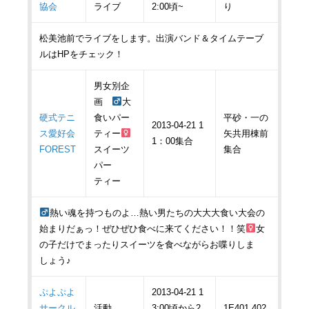
協会
ライブ
2:00頃~
り
松美池前でライブをします。出演バンド＆タイムテーブ
ルはHPをチェック！
男女別企
画
大
硬式テニ
食いパー
平砂・一の
2013-04-21 1
ス愛好会
ティー
矢共用棟前
1：00集合
FOREST
スイーツ
集合
パー
ティー
熱い魂を持つものよ…熱い男たちの大大大食い大会の
始まりだぁっ！ぜひぜひ食べに来てください！！笑
女
の子だけでまったりスイーツを食べながらお喋りしま
しょう♪
ぷよぷよ
2013-04-21 1
サークル
活動
3:00頃から2
1E401,402