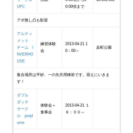
UPC
0:00頃まで
アポ無し凸も歓迎
アルティ
メット
練習体験
2013-04-21 1
チーム I
反町公園
会
0：00～
NVERHO
USE
集合場所は平砂、一の矢共用棟前です。迎えにいきま
す！
ダブル
ダッチ
体験会＋
2013-04-21 １
サーク
食事会
６：００～
ル purpl
ume