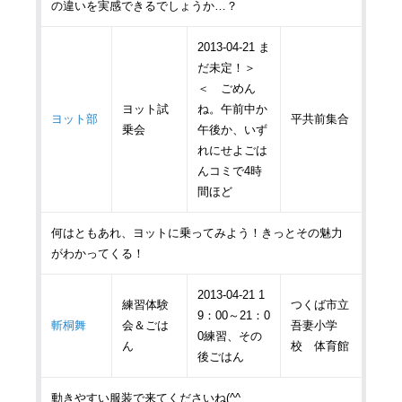
の違いを実感できるでしょうか…？
2013-04-21 ま
だ未定！＞
＜ ごめん
ヨット試
ね。午前中か
ヨット部
平共前集合
乗会
午後か、いず
れにせよごは
んコミで4時
間ほど
何はともあれ、ヨットに乗ってみよう！きっとその魅力
がわかってくる！
2013-04-21 1
練習体験
つくば市立
9：00～21：0
斬桐舞
会＆ごは
吾妻小学
0練習、その
ん
校 体育館
後ごはん
動きやすい服装で来てくださいね(^^