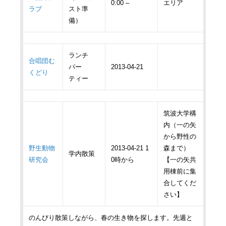
0:00 –
エリア
ラブ
スト準
備）
ランチ
合唱団む
パー
2013-04-21
くどり
ティー
筑波大学構
内（一の矢
から野性の
野生動物
2013-04-21 1
森まで）
学内散策
研究会
0時から
【一の矢共
用棟前に集
合してくだ
さい】
のんびり散策しながら、春の生き物を探します。先週と