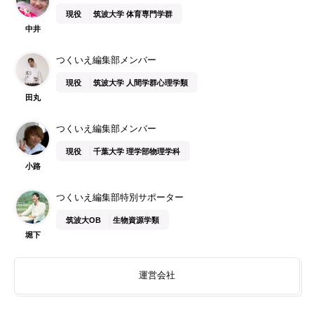
現役
筑波大学 体育専門学群
中井
つくいえ編集部メンバー
現役
筑波大学 人間学群心理学類
田丸
つくいえ編集部メンバー
現役
千葉大学 理学部物理学科
小路
つくいえ編集部特別サポーター
筑波大OB
生物資源学類
堀下
運営会社