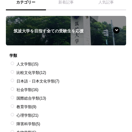
カテゴリー
新着記事
人気記事
筑波大学を目指す全ての受験生を応援
学類
人文学類
(15)
比較文化学類
(12)
日本語・日本文化学類
(7)
社会学類
(16)
国際総合学類
(13)
教育学類
(9)
心理学類
(21)
障害科学類
(5)