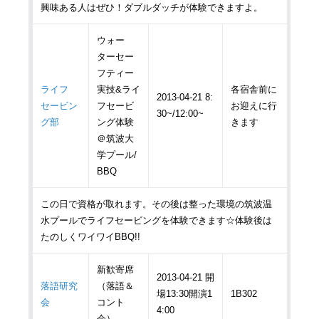
興味ある人はぜひ！ダブルダッチが体験できますよ。
ウォー
ターセー
フティー
ライフ
実技&ライ
各宿舎前に
2013-04-21 8:
セービン
フセービ
お迎えに行
30~/12:00~
グ部
ング体験
きます
＠筑波大
学プール/
BBQ
この日で資格が取れます。その後は整った環境の筑波温
水プールでライフセービングを体験できます☆体験後は
たのしくワイワイBBQ!!
新歓寄席
2013-04-21 開
落語研究
（落語＆
場13:30開演1
1B302
会
コント
4:00
会）