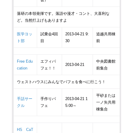
落研の本領発揮です。落語や漫才・コント、大喜利な
ど。当然打上げもありますよ
医学ヨッ
試乗会4回
2013-04-21 9:
追越共用棟
ト部
目
30
前
Free Edu
エフィパ
中央図書館
2013-04-21
cation
フェ！！
前集合
ウェストハウスにみんなでパフェを食べに行こう！
平砂または
手話サー
手作りパ
2013-04-21 1
一ノ矢共用
クル
フェ
5:00～
棟集合
HS CaT