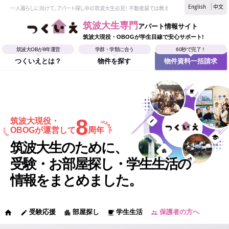
English
中文
一人暮らしに向けて、アパート探し中の筑波大生必見！ 不動産屋では教えてくれない、筑波大生なら
筑波大生専門
アパート情報サイト
筑波大現役・OBOGが学生目線で安心サポート!
筑波大OBが8年運営
学群・学類に合う
60秒で完了！
つくいえとは？
物件を探す
物件資料一括請求
8
筑波大現役・
OBOGが運営して
周年
筑波大生のために、
受験・お部屋探し・学生生活の
情報をまとめました。
受験応援
部屋探し
学生生活
保護者の方へ
home
edit
apartment
local_cafe
supervisor_account