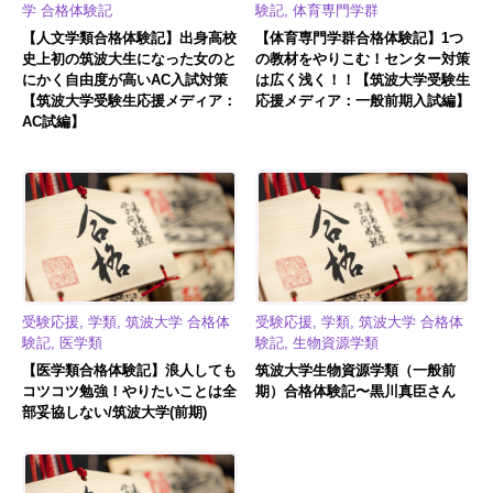
学 合格体験記
験記, 体育専門学群
【人文学類合格体験記】出身高校
【体育専門学群合格体験記】1つ
史上初の筑波大生になった女のと
の教材をやりこむ！センター対策
にかく自由度が高いAC入試対策
は広く浅く！！【筑波大学受験生
【筑波大学受験生応援メディア：
応援メディア：一般前期入試編】
AC試編】
受験応援, 学類, 筑波大学 合格体
受験応援, 学類, 筑波大学 合格体
験記, 医学類
験記, 生物資源学類
【医学類合格体験記】浪人しても
筑波大学生物資源学類（一般前
コツコツ勉強！やりたいことは全
期）合格体験記〜黒川真臣さん
部妥協しない/筑波大学(前期)