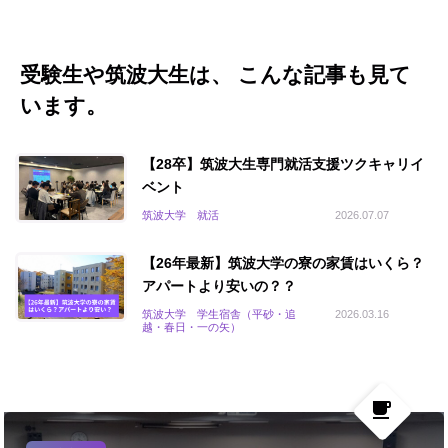
受験生や筑波大生は、 こんな記事も見て
います。
【28卒】筑波大生専門就活支援ツクキャリイ
ベント
筑波大学 就活
2026.07.07
【26年最新】筑波大学の寮の家賃はいくら？
アパートより安いの？？
筑波大学 学生宿舎（平砂・追
2026.03.16
越・春日・一の矢）
local_cafe