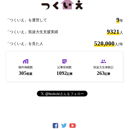
9
「つくいえ」を運営して
年
9321
「つくいえ」筑波大生支援実績
人
520,000
「つくいえ」を見た人
人/年
物件掲載数
記事投稿数
筑波大生体験記
305
1092
263
部屋
記事
記事