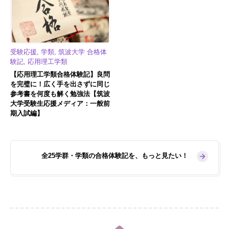
受験応援, 学類, 筑波大学 合格体
験記, 応用理工学類
【応用理工学類合格体験記】良問
を完璧に！広く手を出さずに同じ
参考書を何度も解く勉強法【筑波
大学受験生応援メディア：一般前
期入試編】
全25学群・学類の合格体験記を、もっと見たい！