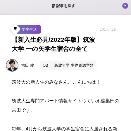
sticky_note_2
記事を探す
local_cafe
学生生活
2014.4.28
【新入生必見/2022年版】筑波
大学 一の矢学生宿舎の全て
吉田
峻
OB
筑波大学 生物資源学類
筑波大の新入生のみなさん、こんにちは！
筑波大生専門アパート情報サイトつくいえ編集部の
吉田です。
毎年、4月から筑波大学の学生宿舎に入居される新