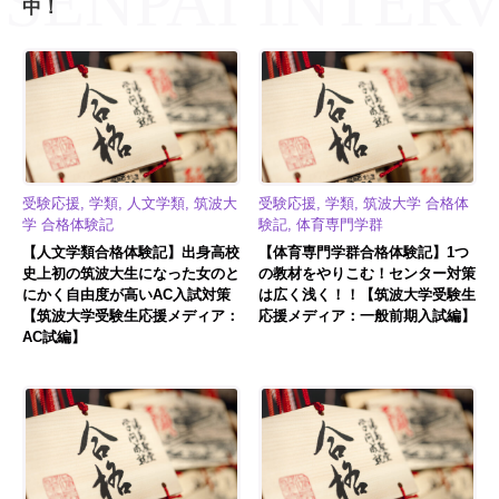
中！
受験応援, 学類, 人文学類, 筑波大
受験応援, 学類, 筑波大学 合格体
学 合格体験記
験記, 体育専門学群
【人文学類合格体験記】出身高校
【体育専門学群合格体験記】1つ
史上初の筑波大生になった女のと
の教材をやりこむ！センター対策
にかく自由度が高いAC入試対策
は広く浅く！！【筑波大学受験生
【筑波大学受験生応援メディア：
応援メディア：一般前期入試編】
AC試編】