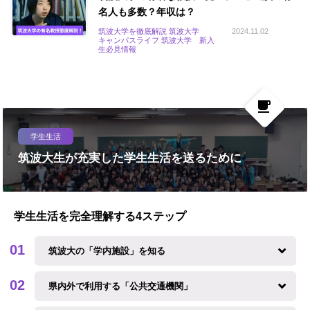
名人も多数？年収は？
筑波大学を徹底解説 筑波大学
2024.11.02
キャンパスライフ 筑波大学 新入
生必見情報
local_cafe
学生生活
筑波大生が充実した学生生活を送るために
学生生活を完全理解する4ステップ
筑波大の「学内施設」を知る
県内外で利用する「公共交通機関」