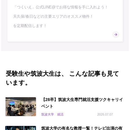
「つくいえ」公式LINE@でお得な情報を手に入れよう！
天久保/春日などの主要エリアのオススメ物件！
を定期配信します！
受験生や筑波大生は、 こんな記事も見て
います。
【28卒】筑波大生専門就活支援ツクキャリイ
ベント
筑波大学 就活
2026.07.07
筑波大学の有名な教授一覧！テレビ出演の有