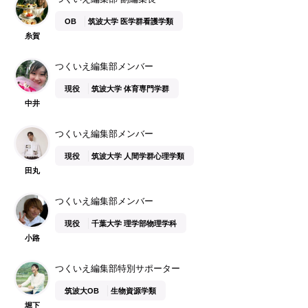
OB
筑波大学 医学群看護学類
糸賀
つくいえ編集部メンバー
現役
筑波大学 体育専門学群
中井
つくいえ編集部メンバー
現役
筑波大学 人間学群心理学類
田丸
つくいえ編集部メンバー
現役
千葉大学 理学部物理学科
小路
つくいえ編集部特別サポーター
筑波大OB
生物資源学類
堀下