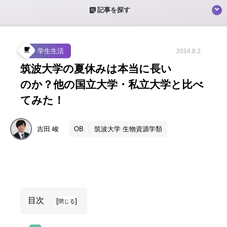
sticky_note_2
記事を探す
local_cafe
学生生活
2014.8.2
筑波大学の夏休みは本当に長い
のか？他の国立大学・私立大学と比べ
てみた！
吉田
峻
OB
筑波大学 生物資源学類
目次
[
]
閉じる