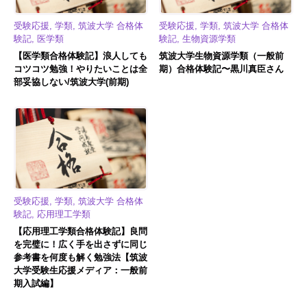
受験応援, 学類, 筑波大学 合格体
受験応援, 学類, 筑波大学 合格体
験記, 医学類
験記, 生物資源学類
【医学類合格体験記】浪人しても
筑波大学生物資源学類（一般前
コツコツ勉強！やりたいことは全
期）合格体験記〜黒川真臣さん
部妥協しない/筑波大学(前期)
受験応援, 学類, 筑波大学 合格体
験記, 応用理工学類
【応用理工学類合格体験記】良問
を完璧に！広く手を出さずに同じ
参考書を何度も解く勉強法【筑波
大学受験生応援メディア：一般前
期入試編】