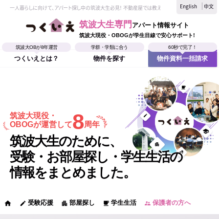
English
中文
一人暮らしに向けて、アパート探し中の筑波大生必見！ 不動産屋では教えてくれない、筑波大生なら
筑波大生専門
アパート情報サイト
筑波大現役・OBOGが学生目線で安心サポート!
筑波大OBが8年運営
学群・学類に合う
60秒で完了！
つくいえとは？
物件を探す
物件資料一括請求
8
筑波大現役・
OBOGが運営して
周年
筑波大生のために、
受験・お部屋探し・学生生活の
情報をまとめました。
受験応援
部屋探し
学生生活
保護者の方へ
home
edit
apartment
local_cafe
supervisor_account