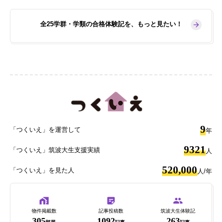
全25学群・学類の合格体験記を、もっと見たい！
9
「つくいえ」を運営して
年
9321
「つくいえ」筑波大生支援実績
人
520,000
「つくいえ」を見た人
人/年
物件掲載数
記事投稿数
筑波大生体験記
305
1092
263