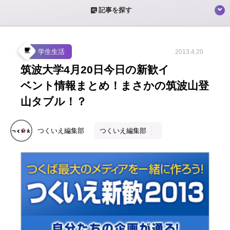
sticky_note_2
記事を探す
local_cafe
学生生活
2013.4.20
筑波大学4月20日今日の新歓イ
ベント情報まとめ！まさかの筑波山登
山タブル！？
つくいえ編集部
つくいえ編集部