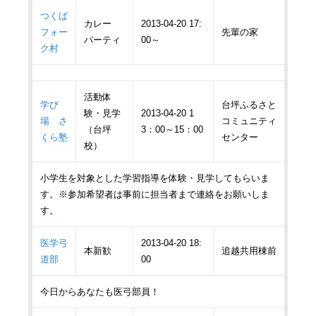
つくば
カレー
2013-04-20 17:
フォー
先輩の家
パーティ
00～
ク村
活動体
学び
台坪ふるさと
験・見学
2013-04-20 1
場 さ
コミュニティ
（台坪
3：00～15：00
くら塾
センター
校）
小学生を対象とした学習指導を体験・見学してもらいま
す。※参加希望者は事前に担当者まで連絡をお願いしま
す。
医学弓
2013-04-20 18:
本新歓
追越共用棟前
道部
00
今日からあなたも医弓部員！