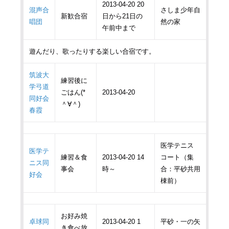
2013-04-20 20
混声合
さしま少年自
新歓合宿
日から21日の
唱団
然の家
午前中まで
遊んだり、歌ったりする楽しい合宿です。
筑波大
練習後に
学弓道
ごはん(*
2013-04-20
同好会
＾∀＾)
春霞
医学テニス
医学テ
練習＆食
2013-04-20 14
コート（集
ニス同
事会
時～
合：平砂共用
好会
棟前）
お好み焼
卓球同
2013-04-20 1
平砂・一の矢
き食べ放