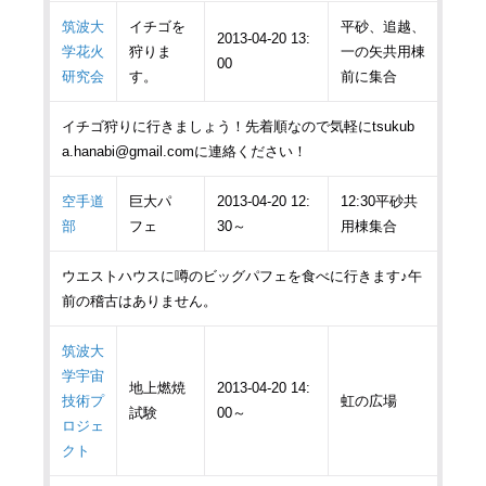
筑波大
イチゴを
平砂、追越、
2013-04-20 13:
学花火
狩りま
一の矢共用棟
00
研究会
す。
前に集合
イチゴ狩りに行きましょう！先着順なので気軽にtsukub
a.hanabi@gmail.comに連絡ください！
空手道
巨大パ
2013-04-20 12:
12:30平砂共
部
フェ
30～
用棟集合
ウエストハウスに噂のビッグパフェを食べに行きます♪午
前の稽古はありません。
筑波大
学宇宙
地上燃焼
2013-04-20 14:
技術プ
虹の広場
試験
00～
ロジェ
クト