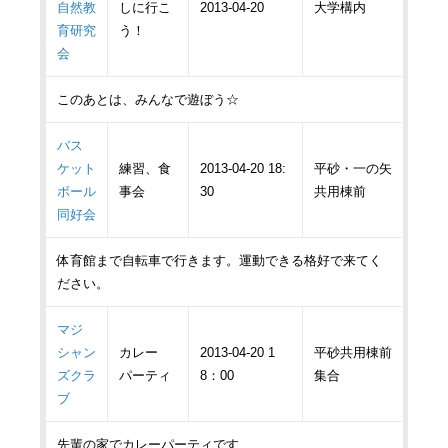
自然教
しに行こ
2013-04-20
大学構内
育研究
う！
会
このあとは、みんなで遊ぼう☆
バス
ケット
練習、食
2013-04-20 18:
平砂・一の矢
ボール
事会
30
共用棟前
同好会
体育館まで自転車で行きます。運動できる格好で来てく
ださい。
マジ
シャン
カレー
2013-04-20 1
平砂共用棟前
ズクラ
パーティ
8：00
集合
ブ
先輩の家でカレーパーティです