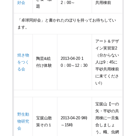
好会
2：00～
共用棟前
題
「卓球同好会」と書かれたのぼりを持ってお待ちしてい
ます。
アート＆デザ
イン実習室2
焼き物
（分からない
陶芸&絵
2013-04-20 1
をつく
人は9：45に
付け体験
0：00～12：30
る会
平砂共用棟前
に来てくださ
い!）
宝篋山【一の
矢・平砂の共
野生動
宝篋山散
2013-04-20 9時
用棟に一旦集
物研究
策その１
～15時
合しましょ
会
う。幟、虫網