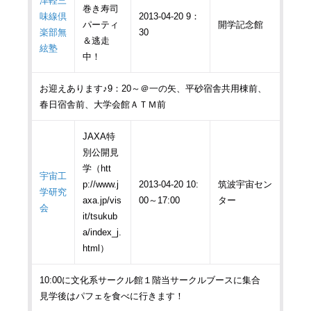
津軽三
巻き寿司
味線倶
2013-04-20 9：
パーティ
開学記念館
楽部無
30
＆逃走
絃塾
中！
お迎えあります♪9：20～＠一の矢、平砂宿舎共用棟前、
春日宿舎前、大学会館ＡＴＭ前
JAXA特
別公開見
学（htt
宇宙工
p://www.j
2013-04-20 10:
筑波宇宙セン
学研究
axa.jp/vis
00～17:00
ター
会
it/tsukub
a/index_j.
html）
10:00に文化系サークル館１階当サークルブースに集合
見学後はパフェを食べに行きます！