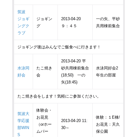
筑波
ジョギ
ジョギン
2013-04-20
一の矢、平砂
ングク
グ
９：４５
共用棟前集合
ラブ
ジョギング後はみんなでご飯食べに行きます！
2013-04-20 平
水泳同
たこ焼き
砂共用棟前集合
水泳同好会2
好会
会
(18;50) 一の
年生の部屋
矢(18:45)
たこ焼き会をします！気軽にご参加ください。
体験会・
筑波大
お花見
体験：１E棟/
学応援
2013-04-20 11:
（orホー
お花見：天久
部WIN
30～
ムパー
保公園
S