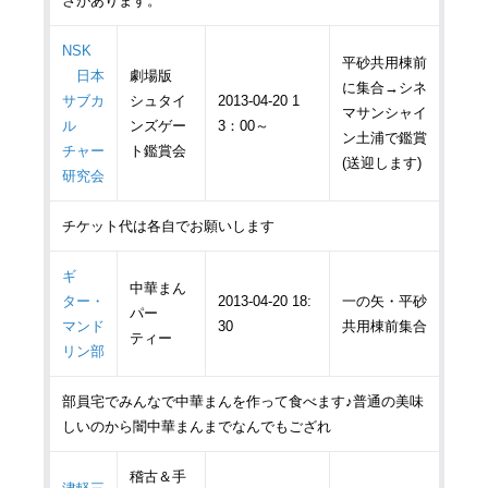
さがあります。
NSK
平砂共用棟前
日本
劇場版
に集合→シネ
サブカ
シュタイ
2013-04-20 1
マサンシャイ
ル
ンズゲー
3：00～
ン土浦で鑑賞
チャー
ト鑑賞会
(送迎します)
研究会
チケット代は各自でお願いします
ギ
中華まん
ター・
2013-04-20 18:
一の矢・平砂
パー
マンド
30
共用棟前集合
ティー
リン部
部員宅でみんなで中華まんを作って食べます♪普通の美味
しいのから闇中華まんまでなんでもござれ
稽古＆手