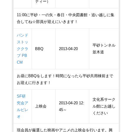
ティー）
11:00に平砂・一の矢・春日・中央図書館・追い越しに集
合してね☆部員が迎えにいきます！
バンド
ストッ
平砂トンネル
ククラ
BBQ
2013-04-20
並木道
ブ PB
CM
お昼にBBQをします！時間になったら平砂共用棟前まで
お迎えに行きます！
SF研
文化系サーク
究会ア
2013-04-20 12:
上映会
ル館にお越し
ルビレ
45～
ください
オ
現会員が厳選した映画やアニメの上映会を行います。興