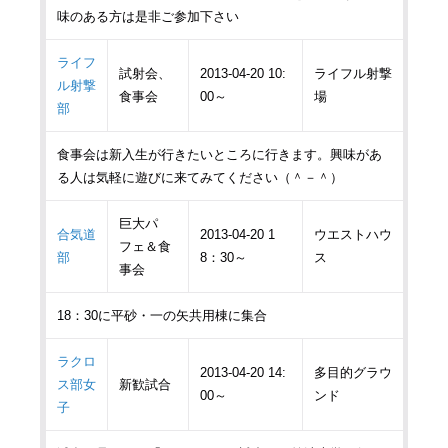
味のある方は是非ご参加下さい
ライフ
試射会、
2013-04-20 10:
ライフル射撃
ル射撃
食事会
00～
場
部
食事会は新入生が行きたいところに行きます。興味があ
る人は気軽に遊びに来てみてください（＾－＾）
巨大パ
合気道
2013-04-20 1
ウエストハウ
フェ＆食
部
8：30～
ス
事会
18：30に平砂・一の矢共用棟に集合
ラクロ
2013-04-20 14:
多目的グラウ
ス部女
新歓試合
00～
ンド
子