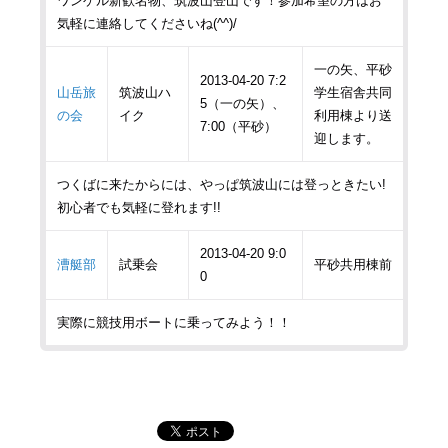
ワンゲル新歓名物、筑波山登山です！参加希望の方はお
気軽に連絡してくださいね(^^)/
一の矢、平砂
2013-04-20 7:2
山岳旅
筑波山ハ
学生宿舎共同
5（一の矢）、
の会
イク
利用棟より送
7:00（平砂）
迎します。
つくばに来たからには、やっぱ筑波山には登っときたい!
初心者でも気軽に登れます!!
2013-04-20 9:0
漕艇部
試乗会
平砂共用棟前
0
実際に競技用ボートに乗ってみよう！！