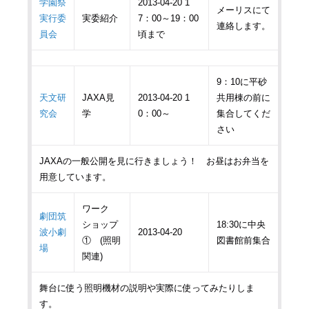
学園祭
2013-04-20 1
メーリスにて
実行委
実委紹介
7：00～19：00
連絡します。
員会
頃まで
9：10に平砂
天文研
JAXA見
2013-04-20 1
共用棟の前に
究会
学
0：00～
集合してくだ
さい
JAXAの一般公開を見に行きましょう！ お昼はお弁当を
用意しています。
ワーク
劇団筑
ショップ
18:30に中央
波小劇
2013-04-20
① (照明
図書館前集合
場
関連)
舞台に使う照明機材の説明や実際に使ってみたりしま
す。