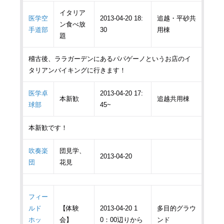
イタリア
医学空
2013-04-20 18:
追越・平砂共
ン食べ放
手道部
30
用棟
題
稽古後、ララガーデンにあるパパゲーノというお店のイ
タリアンバイキングに行きます！
医学卓
2013-04-20 17:
本新歓
追越共用棟
球部
45~
本新歓です！
吹奏楽
団見学、
2013-04-20
団
花見
フィー
ルド
【体験
2013-04-20 1
多目的グラウ
ホッ
会】
0：00辺りから
ンド