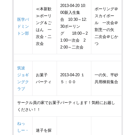
2013-04-20 10:
≪本新歓
ボーリング＠
00新入生集
≫ボーリ
スカイボー
医学バ
合 10:30～12:
ング＆ご
ル 一次会＠
ドミン
30ボーリン
はん 一
割烹一の矢
トン部
グ 18:00～2
次会・二
二次会＠じか
1:00一次会 2
次会
つ
2:00～二次会
筑波
ジョギ
お菓子
2013-04-20 １
一の矢、平砂
ングク
パーティ
５：００
共用棟前集合
ラブ
サークル員の家でお菓子パーティします！気軽にお越し
ください！！
ねっ
しー・
迷子を探