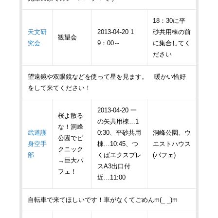
18：30に平
天文研
2013-04-20 1
砂共用棟の前
観望会
究会
9：00～
に集合してく
ださい
望遠鏡や双眼鏡などを使って星を見ます。 暖かい恰好
をして来てください！
2013-04-20 一
桜よ散る
の矢共用棟…1
な！洞峰
武道護
0:30、平砂共用
洞峰公園、ウ
公園でピ
身空手
棟…10:45、つ
エストハウス
クニック
部
くばエクスプレ
(パフェ)
→巨大パ
スA3出口付
フェ！
近…11:00
自転車で来てほしいです！車がなくてごめんm(_ _)m