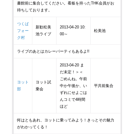
書館前に集合してください。看板を持ったTHK会員がお
待ちしております。
つくば
新歓松美
2013-04-20 10:
フォー
松美池
池ライブ
00～
ク村
ライブのあとはカレーパーティもあるよ!!
2013-04-20 ま
だ未定！＞＜
ごめんね。午前
ヨット
ヨット試
中か午後か、い
平共前集合
部
乗会
ずれにせよごは
んコミで4時間
ほど
何はともあれ、ヨットに乗ってみよう！きっとその魅力
がわかってくる！