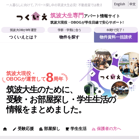
English
中文
一人暮らしに向けて、アパート探し中の筑波大生必見！ 不動産屋では教えてくれない、筑波大生なら
筑波大生専門
アパート情報サイト
筑波大現役・OBOGが学生目線で安心サポート!
筑波大OBが8年運営
学群・学類に合う
60秒で完了！
つくいえとは？
物件を探す
物件資料一括請求
8
筑波大現役・
OBOGが運営して
周年
筑波大生のために、
受験・お部屋探し・学生生活の
情報をまとめました。
受験応援
部屋探し
学生生活
保護者の方へ
home
edit
apartment
local_cafe
supervisor_account