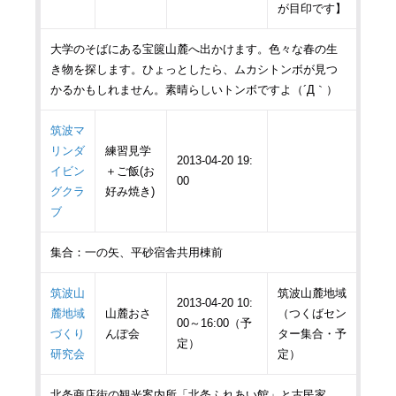
が目印です】
大学のそばにある宝篋山麓へ出かけます。色々な春の生
き物を探します。ひょっとしたら、ムカシトンボが見つ
かるかもしれません。素晴らしいトンボですよ（´Д｀）
筑波マ
リンダ
練習見学
2013-04-20 19:
イビン
＋ご飯(お
00
グクラ
好み焼き)
ブ
集合：一の矢、平砂宿舎共用棟前
筑波山
筑波山麓地域
2013-04-20 10:
麓地域
山麓おさ
（つくばセン
00～16:00（予
づくり
んぽ会
ター集合・予
定）
研究会
定）
北条商店街の観光案内所「北条ふれあい館」と古民家