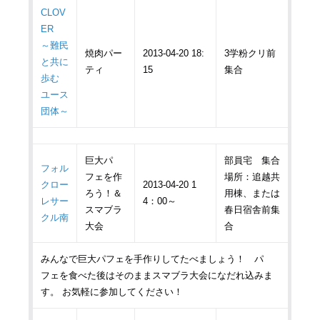
CLOV
ER
～難民
焼肉パー
2013-04-20 18:
3学粉クリ前
と共に
ティ
15
集合
歩む
ユース
団体～
巨大パ
部員宅 集合
フォル
フェを作
場所：追越共
クロー
2013-04-20 1
ろう！＆
用棟、または
レサー
4：00～
スマブラ
春日宿舎前集
クル南
大会
合
みんなで巨大パフェを手作りしてたべましょう！ パ
フェを食べた後はそのままスマブラ大会になだれ込みま
す。 お気軽に参加してください！