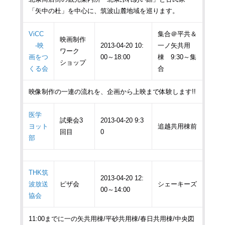
「矢中の杜」を中心に、筑波山麓地域を巡ります。
ViCC
集合＠平共＆
映画制作
-映
2013-04-20 10:
一ノ矢共用
ワーク
画をつ
00～18:00
棟 9:30～集
ショップ
くる会
合
映像制作の一連の流れを、企画から上映まで体験します!!
医学
試乗会3
2013-04-20 9:3
ヨット
追越共用棟前
回目
0
部
THK筑
2013-04-20 12:
波放送
ピザ会
シェーキーズ
00～14:00
協会
11:00までに一の矢共用棟/平砂共用棟/春日共用棟/中央図