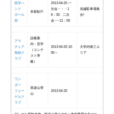
医学ハ
2013-04-20 一
ンド
次会・・・1
追越駐車場集
本新歓!!!
ボール
8：30、二次
合!
部
会･･･21：00
設備案
アマ
内・見学
チュア
2013-04-20 10:
大学内第三エ
（コンテ
無線ク
00 –
リア
スト準
ラブ
備）
ワン
ダー
筑波山登
フォー
2013-04-20
山
ゲルク
ラブ