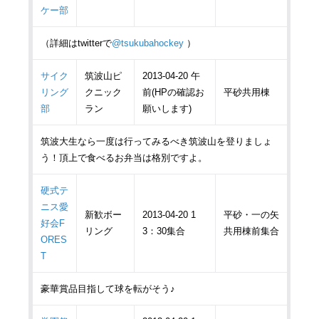
ケー部
（詳細はtwitterで
@tsukubahockey
）
サイク
筑波山ピ
2013-04-20 午
リング
クニック
前(HPの確認お
平砂共用棟
部
ラン
願いします)
筑波大生なら一度は行ってみるべき筑波山を登りましょ
う！頂上で食べるお弁当は格別ですよ。
硬式テ
ニス愛
新歓ボー
2013-04-20 1
平砂・一の矢
好会F
リング
3：30集合
共用棟前集合
ORES
T
豪華賞品目指して球を転がそう♪