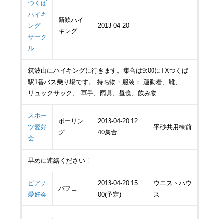
つくば
ハイキ
新歓ハイ
ング
2013-04-20
キング
サーク
ル
筑波山にハイキングに行きます。集合は9:00にTXつくば
駅1番バス乗り場です。 持ち物・服装： 運動着、靴、
リュックサック、 軍手、雨具、昼食、飲み物
スポー
ボーリン
2013-04-20 12:
ツ愛好
平砂共用棟前
グ
40集合
会
早めに連絡ください！
ピアノ
2013-04-20 15:
ウエストハウ
パフェ
愛好会
00(予定)
ス