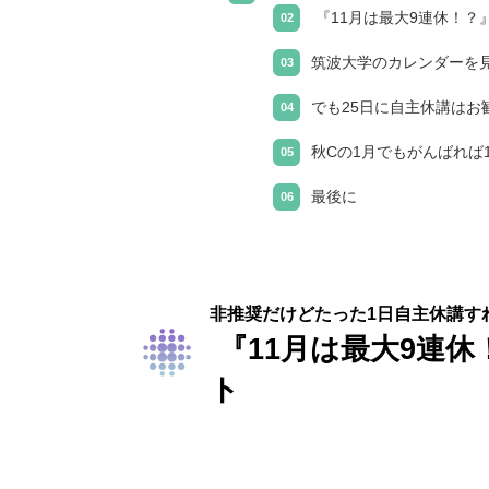
『11月は最大9連休！？
筑波大学のカレンダーを
でも25日に自主休講はお
秋Cの1月でもがんばれば
最後に
非推奨だけどたった1日自主休講す
『11月は最大9連
ト