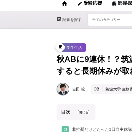
home
受験応援
部屋探
edit
apartment
sticky_note_2
記事を探す
local_cafe
学生生活
秋ABに9連休！？筑
すると長期休みが取
吉田
峻
OB
筑波大学 生物
目次
[
]
閉じる
非推奨だけどたった1日自主休講