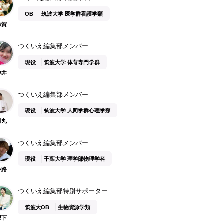
OB
筑波大学 医学群看護学類
糸賀
つくいえ編集部メンバー
現役
筑波大学 体育専門学群
中井
つくいえ編集部メンバー
現役
筑波大学 人間学群心理学類
田丸
つくいえ編集部メンバー
現役
千葉大学 理学部物理学科
小路
つくいえ編集部特別サポーター
筑波大OB
生物資源学類
堀下