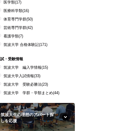
医学類
(17)
医療科学類
(16)
体育専門学群
(50)
芸術専門学群
(42)
看護学類
(7)
筑波大学 合格体験記
(171)
入試・受験情報
筑波大学 編入学情報
(15)
筑波大学入試情報
(33)
筑波大学 受験必勝法
(23)
筑波大学 学群・学類まとめ
(44)
筑波大生の理想のアパート探
しを応援