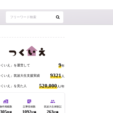
9
つくいえ」を運営して
年
9321
つくいえ」筑波大生支援実績
人
520,000
つくいえ」を見た人
人/年
物件掲載数
記事投稿数
筑波大生体験記
305
1092
263
部屋
記事
記事