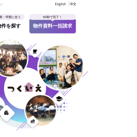
English
中文
す！
群・学類に合う
60秒で完了！
物件を探す
物件資料一括請求