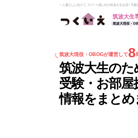
一人暮らしに向けて、アパート探し中の筑波大生必見！ 不
筑波大生
筑波大現役・O
8
筑波大現役・
OBOGが運営して
筑波大生のた
受験・お部屋
情報をまとめ