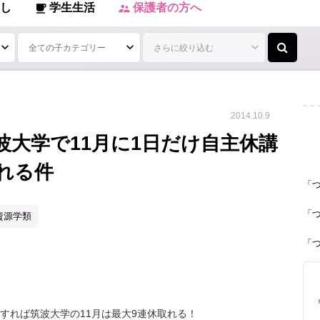
し
学生生活
保護者の方へ
local_cafe
supervisor_account
2014.10.9
波大学で11月に1日だけ自主休講
れる件
「
「
資源学類
「
すれば筑波大学の11月は最大9連休取れる！