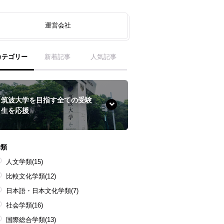
運営会社
カテゴリー
新着記事
人気記事
筑波大学を目指す全ての受験
生を応援
学類
人文学類
(15)
比較文化学類
(12)
日本語・日本文化学類
(7)
社会学類
(16)
国際総合学類
(13)