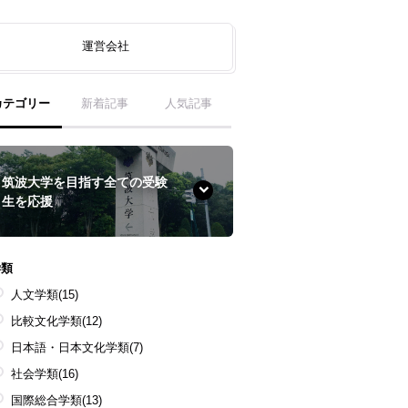
運営会社
カテゴリー
新着記事
人気記事
筑波大学を目指す全ての受験
生を応援
学類
人文学類
(15)
比較文化学類
(12)
日本語・日本文化学類
(7)
社会学類
(16)
国際総合学類
(13)