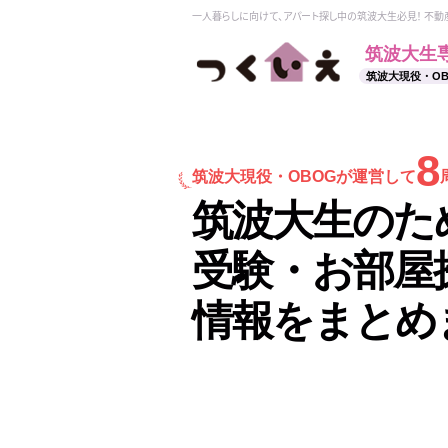
一人暮らしに向けて、アパート探し中の筑波大生必見！ 不
筑波大生
筑波大現役・O
8
筑波大現役・
OBOGが運営して
筑波大生のた
受験・お部屋
情報をまとめ