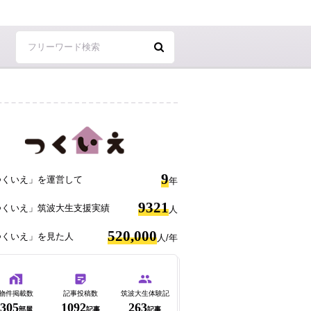
9
つくいえ」を運営して
年
9321
つくいえ」筑波大生支援実績
人
520,000
つくいえ」を見た人
人/年
物件掲載数
記事投稿数
筑波大生体験記
305
1092
263
部屋
記事
記事