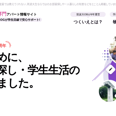
動産屋では教えてくれない、筑波大生ならではのお部屋探しや一人暮らしの知恵などをとことん掲載していま
専門
アパート情報サイト
筑波大OBが8年運営
学
BOGが学生目線で安心サポート!
つくいえとは？
周年
めに、
探し・学生生活の
ました。