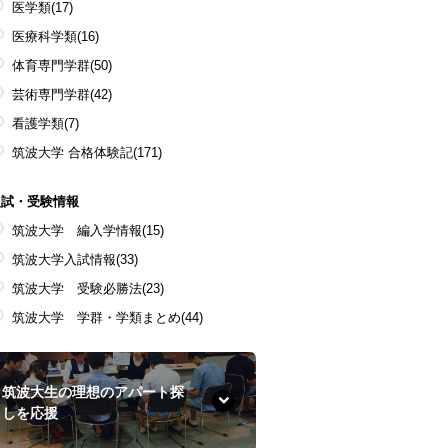
医学類
(17)
医療科学類
(16)
体育専門学群
(50)
芸術専門学群
(42)
看護学類
(7)
筑波大学 合格体験記
(171)
入試・受験情報
筑波大学 編入学情報
(15)
筑波大学入試情報
(33)
筑波大学 受験必勝法
(23)
筑波大学 学群・学類まとめ
(44)
筑波大生の理想のアパート探
しを応援