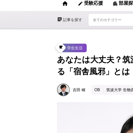
home
受験応援
部屋探
edit
apartment
sticky_note_2
記事を探す
local_cafe
学生生活
あなたは大丈夫？筑
る「宿舎風邪」とは
吉田
峻
OB
筑波大学 生物