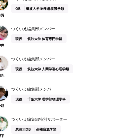
OB
筑波大学 医学群看護学類
糸賀
つくいえ編集部メンバー
現役
筑波大学 体育専門学群
中井
つくいえ編集部メンバー
現役
筑波大学 人間学群心理学類
田丸
つくいえ編集部メンバー
現役
千葉大学 理学部物理学科
小路
つくいえ編集部特別サポーター
筑波大OB
生物資源学類
堀下