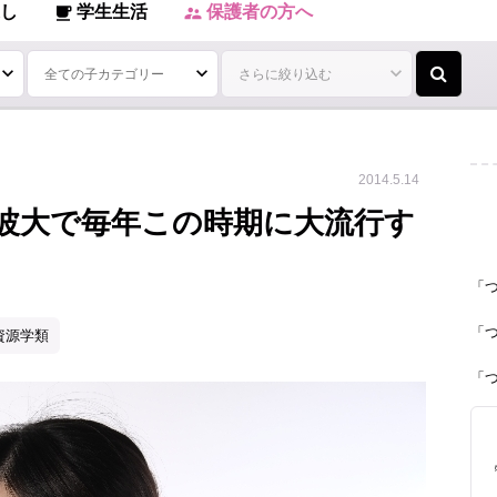
し
学生生活
保護者の方へ
local_cafe
supervisor_account
2014.5.14
波大で毎年この時期に大流行す
「
「
資源学類
「