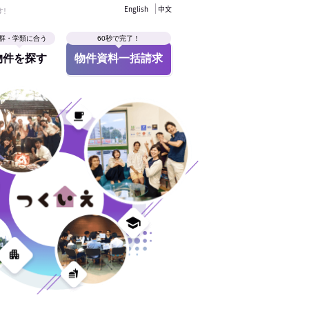
English
中文
す！
群・学類に合う
60秒で完了！
物件を探す
物件資料一括請求